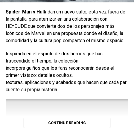
Spider-Man y Hulk
dan un nuevo salto, esta vez fuera de
la pantalla, para aterrizar en una colaboración con
HEYDUDE que convierte dos de los personajes más
En
el año de 1987,
icónicos de Marvel en una propuesta donde el diseño, la
Bumblebee encuentra
comodidad y la cultura pop comparten el mismo espacio.
refugio en un
Inspirada en el espíritu de dos héroes que han
deshuesadero de un
trascendido el tiempo, la colección
pequeño pueblo de
incorpora guiños que los fans reconocerán desde el
primer vistazo: detalles ocultos,
California. Charlie (Hailee
texturas, aplicaciones y acabados que hacen que cada par
Steinfeld), está a punto de
cuente su propia historia.
cumplir 18 años. Mientras
está en busca de su lugar
en el mundo, descubre a
CONTINUE READING
Bumblebee, lleno de