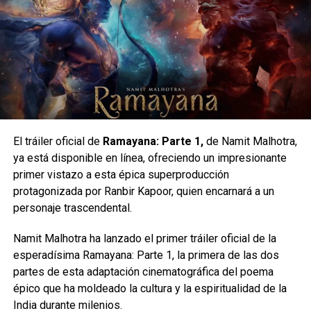
Spider-Man reafirma al trepamuros como el rey
indiscutible del cine de superhéroes.
El tráiler oficial de
Ramayana: Parte 1,
de Namit Malhotra,
Esto da lugar a un montón de momentos hilarantes
ya está disponible en línea, ofreciendo un impresionante
mientras los héroes virtuales Smolder, Shelly, Mouse y
primer vistazo a esta épica superproducción
Ruby se adaptan a la realidad.
protagonizada por Ranbir Kapoor, quien encarnará a un
personaje trascendental.
El reparto incluye a Dwayne Johnson (“Dr. Xander ‘Smolder’
Bravestone”), Jack Black (“Profesor Sheldon ‘Shelly’
Namit Malhotra ha lanzado el primer tráiler oficial de la
Oberon”), Kevin Hart (“Franklin ‘Mouse’ Finbar”), Karen
esperadísima Ramayana: Parte 1, la primera de las dos
Gillan (“Ruby Roundhouse”), Alex Wolff (“Spencer Gilpin”),
partes de esta adaptación cinematográfica del poema
Madison Iseman (“Bethany Walker”), Morgan Turner
épico que ha moldeado la cultura y la espiritualidad de la
(“Martha Kaply”).
India durante milenios.