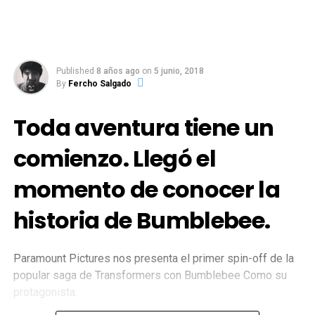
Published
8 años ago
on
5 junio, 2018
By
Fercho Salgado
Toda aventura tiene un
comienzo. Llegó el
momento de conocer la
historia de Bumblebee.
Paramount Pictures nos presenta el primer spin-off de la
popular saga de Transformers con Bumblebee Como su
protagonista.