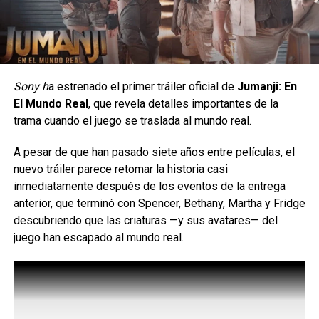
Sony h
a estrenado el primer tráiler oficial de
Jumanji: En
El Mundo Real
, que revela detalles importantes de la
trama cuando el juego se traslada al mundo real.
No se trata de llevar un personaje estampado, sino de
encontrar esas referencias que
A pesar de que han pasado siete años entre películas, el
convierten cada par en una pieza llena de personalidad.
Bumblebee
es dirigida por Travis Knight y el guión corre a
nuevo tráiler parece retomar la historia casi
cuenta de Christina Hodson. En el elenco podemos
inmediatamente después de los eventos de la entrega
Esta colección llegará exclusivamente con dos modelos:
encontrar a John Cena, Jorge Lendeborg Jr., Jason
anterior, que terminó con Spencer, Bethany, Martha y Fridge
Wally Funk Spider-Man y
Drucker, Abby Quinn, Rachel Crow, Ricardo Hoyos y Gracie
descubriendo que las criaturas —y sus avatares— del
Wally Funk Hulk, convirtiéndose en la única puerta de
Dzienny.
juego han escapado al mundo real.
entrada para los fans a este
lanzamiento.
comments
Como en toda historia de HEYDUDE, la comodidad sigue
siendo el verdadero