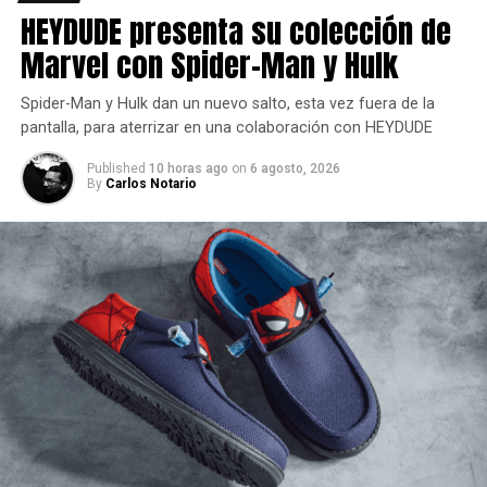
HEYDUDE presenta su colección de
Aquí puedes ver el primer tráiler de
Bumblebee,
el poster
Marvel con Spider-Man y Hulk
oficial de la película y una pequeña galería.
Spider-Man y Hulk dan un nuevo salto, esta vez fuera de la
pantalla, para aterrizar en una colaboración con HEYDUDE
Published
10 horas ago
on
6 agosto, 2026
By
Carlos Notario