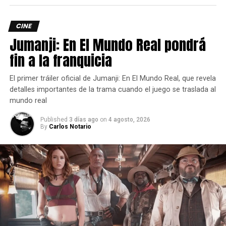
cicatrices de guerra y
descompuesto. Cuando
CINE
Charlie lo revive,
Jumanji: En El Mundo Real pondrá
rápidamente descubre
fin a la franquicia
que este no es un
El primer tráiler oficial de Jumanji: En El Mundo Real, que revela
ordinario vochito amarillo.
detalles importantes de la trama cuando el juego se traslada al
mundo real
Published
3 días ago
on
4 agosto, 2026
By
Carlos Notario