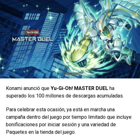
Konami anunció que
Yu-Gi-Oh! MASTER DUEL
ha
superado los 100 millones de descargas acumuladas.
Para celebrar esta ocasión, ya está en marcha una
Todo indica que esta película será un golpe de nostalgia
campaña dentro del juego por tiempo limitado que incluye
ya que además
celebra el 20 aniversario del anime
bonificaciones por iniciar sesión y una variedad de
original
; esperemos no tarde en llegar a nuestra región.
Paquetes en la tienda del juego.