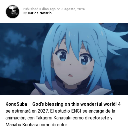
Published
3 días ago
on
6 agosto, 2026
By
Carlos Notario
KonoSuba – God’s blessing on this wonderful world
! 4
se estrenará en 2027. El estudio ENGI se encarga de la
animación, con Takaomi Kanasaki como director jefe y
Además, para celebrar el hito de los 100 millones de
Manabu Kurihara como director.
descargas, KONAMI ha agregado el Paquete Elemental