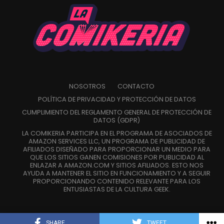
la nueva temporada, manteniendo la energía brillante y
caótica que caracteriza a la serie.
Se esperan más detalles, incluyendo un tráiler más largo y
Pero el regreso de la saga representa mucho más que una
la confirmación de más miembros del reparto, a medida
nueva película, se trata de la continuación de una historia
que se acerque la fecha de estreno en 2027.
que permaneció inconclusa durante más de una década y
que marcó un antes y un después para el género de las
NOSOTROS
CONTACTO
Mientras tanto, el avance promocional y el vídeo de
chicas mágicas.
aniversario ofrecen mucho que los fans puedan volver
a
POLÍTICA DE PRIVACIDAD Y PROTECCIÓN DE DATOS
ver mientras cuentan los meses.
CUMPLIMIENTO DEL REGLAMENTO GENERAL DE PROTECCIÓN DE
DATOS (GDPR)
Siguenos en todas nuestras
redes sociales
para estar
LA COMIKERIA PARTICIPA EN EL PROGRAMA DE ASOCIADOS DE
AMAZON SERVICES LLC, UN PROGRAMA DE PUBLICIDAD DE
enterado de lo más atractivo del mundo geek, además
AFILIADOS DISEÑADO PARA PROPORCIONAR UN MEDIO PARA
suscríbete a nuestro canal de
Youtube
y
podcast
QUE LOS SITIOS GANEN COMISIONES POR PUBLICIDAD AL
ENLAZAR A AMAZON.COM Y SITIOS AFILIADOS. ESTO NOS
AYUDA A MANTENER EL SITIO EN FUNCIONAMIENTO Y A SEGUIR
PROPORCIONANDO CONTENIDO RELEVANTE PARA LOS
ENTUSIASTAS DE LA CULTURA GEEK.
comments
SHARE
TWEET