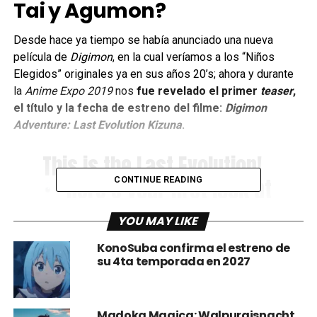
Tai y Agumon?
Desde hace ya tiempo se había anunciado una nueva
película de
Digimon
, en la cual veríamos a los “Niños
Elegidos” originales ya en sus años 20’s; ahora y durante
la
Anime Expo 2019
nos
fue revelado el primer
teaser
,
el título y la fecha de estreno del filme:
Digimon
Adventure: Last Evolution Kizuna
.
This is the Last Evolution!
Here’s your first look at
CONTINUE READING
the brand new feature
YOU MAY LIKE
film, DIGIMON ADVENTURE:
KonoSuba confirma el estreno de
LAST EVOLUTION KIZUNA!
su 4ta temporada en 2027
#DigimonAdventure
pic.twitter.com/Z3vLR5jSH
Madoka Magica: Walpurgisnacht