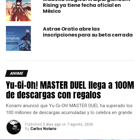
d
Rising ya tiene fecha oficial en
México
— Toei Animation (@ToeiAnimation)
July 7, 2019
Astrae Oratio abre las
Según este primer
teaser
, todo indica que
la historia de
inscripciones para su beta cerrada
Agumon y Tai está por llegar a su fin
, pero ¿será un
adiós definitivo? La película
se estrenará el 21 de
febrero del 2020 en Japón y su guión está a cargo de
Seiji Tachikawa
, quien escribió la serie original.
ANIME
Yu-Gi-Oh! MASTER DUEL llega a 100M
de descargas con regalos
Konami anunció que Yu-Gi-Oh! MASTER DUEL ha superado los
100 millones de descargas acumuladas y lo celebra en grande.
Published
2 días ago
on
7 agosto, 2026
By
Carlos Notario