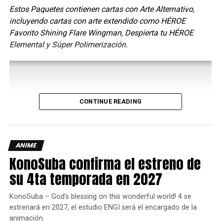
Fuente
.
Estos Paquetes contienen cartas con Arte Alternativo,
incluyendo cartas con arte extendido como HÉROE
Favorito Shining Flare Wingman, Despierta tu HÉROE
comments
Elemental y Súper Polimerización.
RELATED TOPICS:
ANIME
ANIME EXPO 2020
DIGIMON
DIGIMON ADVENTURE
DIGIMON ADVENTURE: LAST EVOLUTION KIZUNA
CONTINUE READING
UP NEXT
CHEQUEN LAS INCREÍBLES FIGURAS DE LAS
TORTUGAS NINJA DE SUPER7 PARA LA SDCC
2019
ANIME
KonoSuba confirma el estreno de
DON'T MISS
¡¿SE FILTRÓ LA FECHA DE SALIDA DE “THE LAST
su 4ta temporada en 2027
OF US: PART II”?!
KonoSuba – God’s blessing on this wonderful world! 4 se
estrenará en 2027, el estudio ENGI será el encargado de la
Yosimar Astivia
animación.