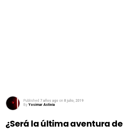
Published
7 años ago
on
8 julio, 2019
By
Yosimar Astivia
¿Será la última aventura de