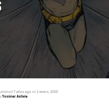
s
ublished
7 años ago
on
2 enero, 2020
y
Yosimar Astivia