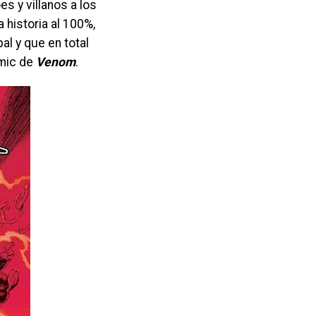
es y villanos a los
 historia al 100%,
al y que en total
ómic de
Venom
.