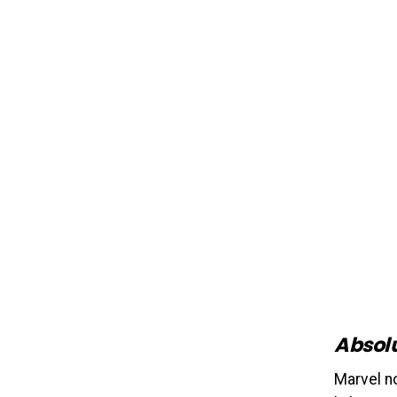
Absol
Marvel no