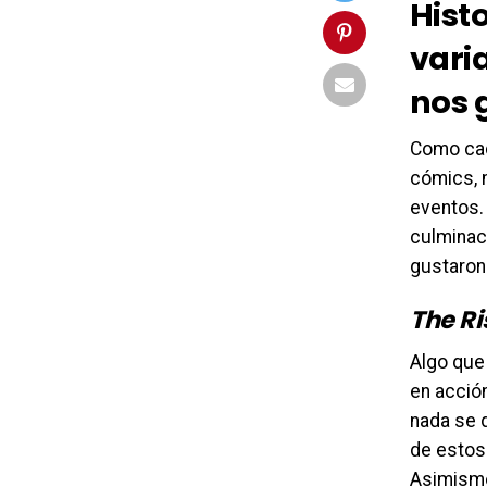
Hist
vari
nos 
Como cad
cómics, 
eventos. 
culminac
gustaron
The Ri
Algo que
en acción
nada se d
de estos
Asimismo