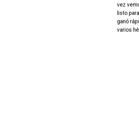
vez vemo
listo par
ganó ráp
varios hé