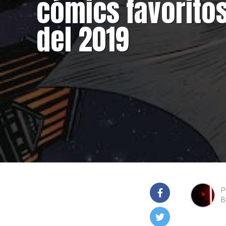
cómics favorito
del 2019
P
B