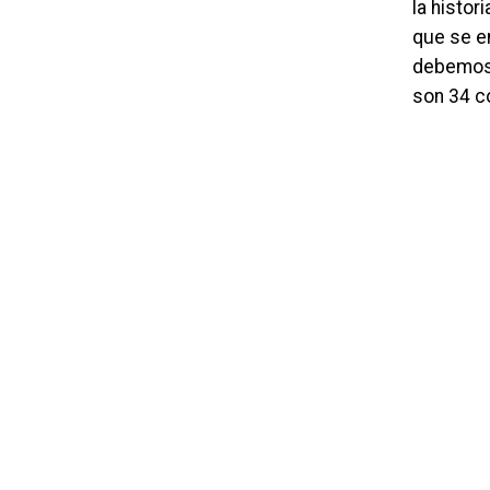
la histor
que se en
debemos l
son 34 c