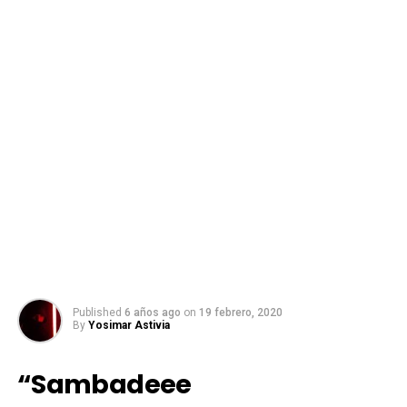
Published
6 años ago
on
19 febrero, 2020
By
Yosimar Astivia
“Sambadeee