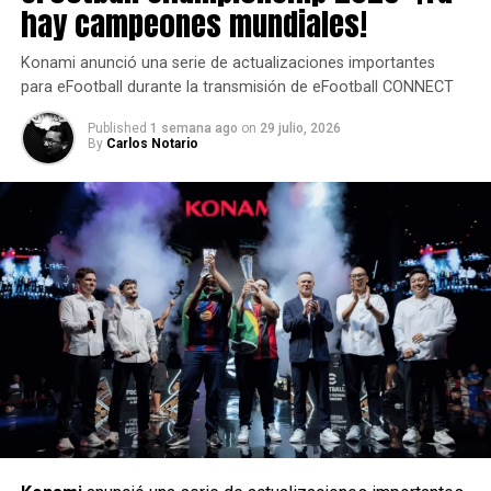
hay campeones mundiales!
El trofeo de Rainbow Six Siege en la EWC es el único gran
Konami anunció una serie de actualizaciones importantes
título del circuito competitivo del juego que aún no ha sido
para eFootball durante la transmisión de eFootball CONNECT
conquistado por un equipo brasileño.
Published
1 semana ago
on
29 julio, 2026
By
Carlos Notario
Desde 2017, equipos brasileños han ganado nueve de los
17 torneos internacionales disputados, acumulando más
de US$ 13 millones en premios.