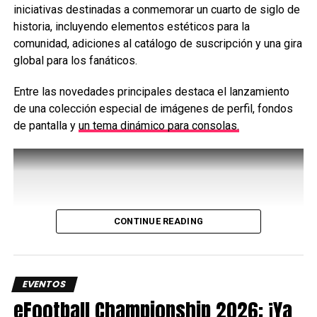
iniciativas destinadas a conmemorar un cuarto de siglo de
celebrará en Brasil el próximo año.
historia, incluyendo elementos estéticos para la
Esta será la tercera edición de la EWC en contar con
comunidad, adiciones al catálogo de suscripción y una gira
una competencia de Rainbow Six Siege, lo que refleja
global para los fanáticos.
el crecimiento continuo del título.
Entre las novedades principales destaca el lanzamiento
El torneo se disputará en dos fases de Play-in, una fase
de una colección especial de imágenes de perfil, fondos
de grupos y unos playoffs. La gran final se celebrará el 15
de pantalla y
un tema dinámico para consolas.
de agosto.
Latam y Brasil presentes en
Rainbow Six Siege de la Esports
CONTINUE READING
World Cup
Tanto en Latinoamérica como a nivel global, Brasil es el
país más exitoso en la historia del shooter táctico de
EVENTOS
Ubisoft y busca reafirmar su dominio en este ecosistema
eFootball Championship 2026: ¡Ya
competitivo.