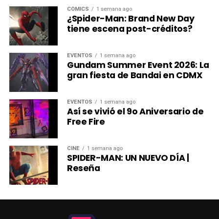
Fable Anniversary, Fallout 4 y Psychonauts 2.
CÓMICS
1 semana ago
¿Spider-Man: Brand New Day
El XBOX FanFest Tour llega a CDMX
tiene escena post-créditos?
comments
La celebración también se trasladará al ámbito presencial
EVENTOS
1 semana ago
con el despliegue del Xbox FanFest Tour, un itinerario
Gundam Summer Event 2026: La
internacional de eventos diseñados para conectar a la
gran fiesta de Bandai en CDMX
comunidad de distintas regiones.
EVENTOS
1 semana ago
La mejor manera de
Así se vivió el 9o Aniversario de
Free Fire
celebrar 25 años es con la
comunidad.
#XBOXFanFest
CINE
1 semana ago
pic.twitter.com/bgftYAkXF
SPIDER-MAN: UN NUEVO DÍA |
Reseña
m
— XBOX México (@XBOXMexico)
August 3, 2026
Tras sus primeras paradas en Los Ángeles y en la feria