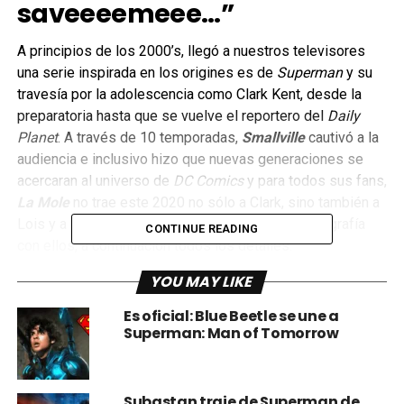
saveeeemeee…”
A principios de los 2000’s, llegó a nuestros televisores
una serie inspirada en los origines es de
Superman
y su
travesía por la adolescencia como Clark Kent, desde la
preparatoria hasta que se vuelve el reportero del
Daily
Planet
. A través de 10 temporadas,
Smallville
cautivó a la
audiencia e inclusivo hizo que nuevas generaciones se
acercaran al universo de
DC Comics
y para todos sus fans,
La Mole
no trae este 2020 no sólo a Clark, sino también a
Lois y a Lex, listos para que nos tomemos la fotografía
CONTINUE READING
con ellos, a continuación todos los detalles.
YOU MAY LIKE
Es oficial: Blue Beetle se une a
Superman: Man of Tomorrow
Subastan traje de Superman de