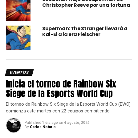
Christopher Reeve por una fortuna
Superman: The Stranger llevará a
Kal-El a la era Fleischer
EVENTOS
Inicia el torneo de Rainbow Six
Durante los próximos 13, 14 y 15 de Marzo, dentro del
Siege de la Esports World Cup
marco de
La Mole 2020
,
Tom Welling (Clark
Kent/Superman)
,
Erica Durance (Lois Lane)
y
Michael
El torneo de Rainbow Six Siege de la Esports World Cup (EWC)
Rosenbaum (Lex Luthor)
, estarán presentes para firmar
comienza este martes con 22 equipos compitiendo
autógrafos y permitir tomarse fotos con los fans, el
problema es que con Tom Welling los boletos ya están
Published
1 día ago
on
4 agosto, 2026
By
Carlos Notario
agotados.