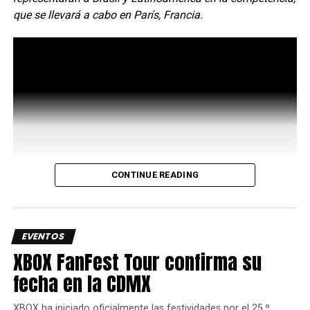
no se ustedes, pero la foto con nuestros crush Erica y
que se llevará a cabo en París, Francia.
Michael, es motivo suficiente para ir a esta edición de
La
Mole
, así que no duden en adquirir sus boletos
aquí
.
CONTINUE READING
EVENTOS
XBOX FanFest Tour confirma su
fecha en la CDMX
XBOX ha iniciado oficialmente las festividades por el 25.º