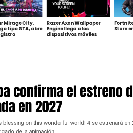
 Mirage City,
Razer Axon Wallpaper
Fortnite
go tipo GTA, abre
Engine llega a los
Store e
egistro
dispositivos móviles
a confirma el estreno d
da en 2027
blessing on this wonderful world! 4 se estrenará en 
rgado de la animación.