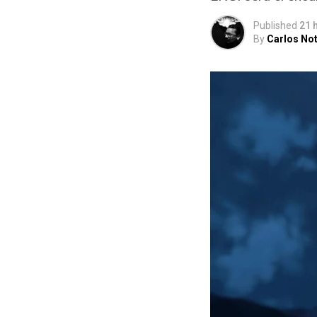
Published
21 
By
Carlos Not