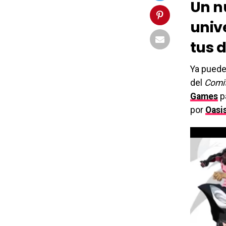
Un n
univ
tus d
Ya puede
del
Comit
Games
pa
por
Oasi