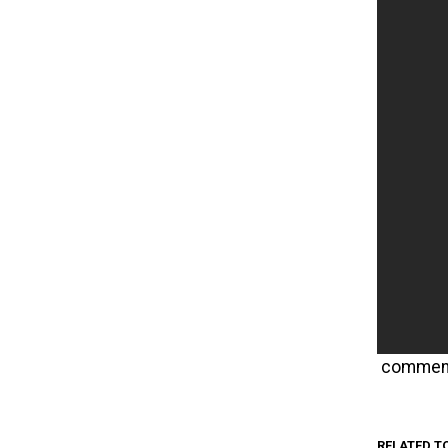
commen
RELATED T