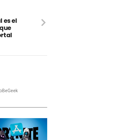
 es el
 que
rtal
nToBeGeek