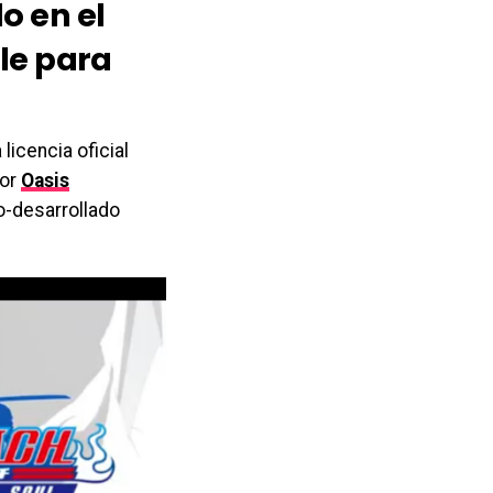
o en el
le para
licencia oficial
por
Oasis
o-desarrollado