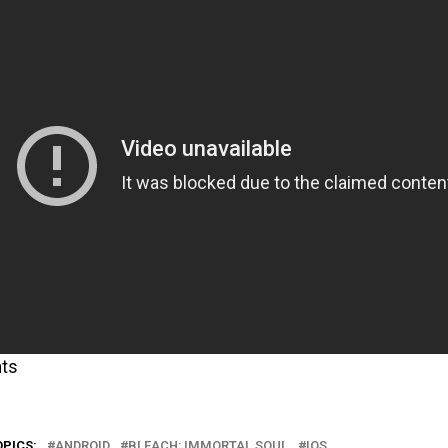
ts
OPICS:
ANDROID
BLEACH: IMMORTAL SOUL
IOS