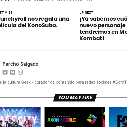
'T MISS
UP NEXT
unchyroll nos regala una
¡Ya sabemos cuál
lícula del KonoSuba.
nuevo personaje
tendremos en Mo
Kombat!
Fercho Salgado
 la cultura Geek / curador de contenido para redes sociales #Bor
YOU MAY LIKE