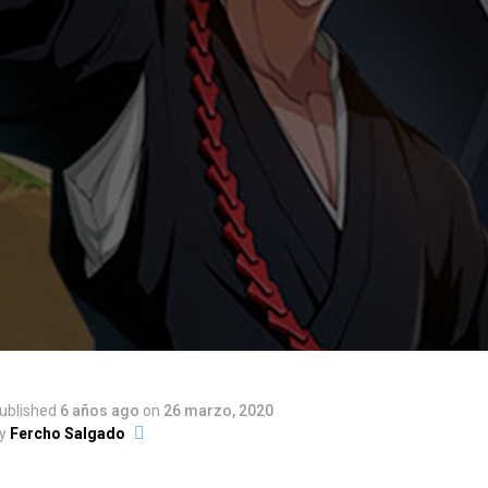
ublished
6 años ago
on
26 marzo, 2020
y
Fercho Salgado