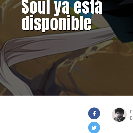
Soul ya está
disponible
P
B