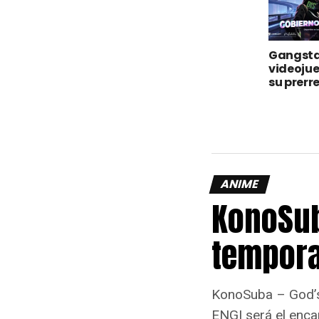
Gangstar
videojue
su prerr
ANIME
KonoSub
tempora
KonoSuba – God’s 
ENGI será el enca