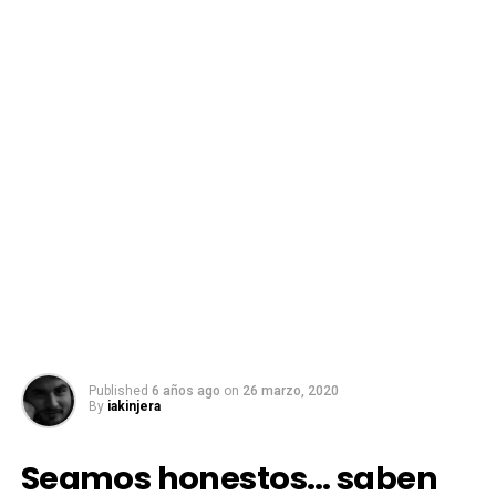
Published
6 años ago
on
26 marzo, 2020
By
iakinjera
Seamos honestos… saben