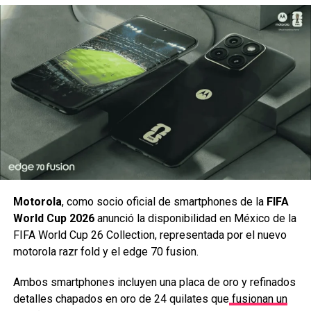
Así que ahora solamente nos queda esperar a que Warner
confirme todo esto y también que nos muestre algún
gameplay, cosa que de seguro tendremos que esperar
algunos meses para ver.
comments
RELATED TOPICS:
ARMY OF DARKNESS
ASH VS EVIL DEAD
MORTAL KOMBAT 11
WARNER GAMES
Motorola
, como socio oficial de smartphones de la
FIFA
World Cup 2026
anunció la disponibilidad en México de la
UP NEXT
¡El mejor juego de los Power Rangers llega a
FIFA World Cup 26 Collection, representada por el nuevo
Xbox Game Pass!
motorola razr fold y el edge 70 fusion.
DON'T MISS
Bleach: Inmortal Soul ya está disponible
Ambos smartphones incluyen una placa de oro y refinados
detalles chapados en oro de 24 quilates que
fusionan un