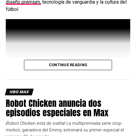
diseño premium,
tecnología de vanguardia y la cultura del
iakinjera
fútbol.
CONTINUE READING
HBO MAX
Inspirado en la marca oficial del torneo, ambos
Robot Chicken anuncia dos
dispositivos combinan elementos icónicos del fútbol con
la artesanía característica de Motorola, lo que da como
episodios especiales en Max
resultado productos premium y profundamente arraigados
en la cultura del juego.
¡Robot Chicken está de vuelta! La multipremiada serie stop-
motion, ganadora del Emmy, estrenará su primer especial el
Es una colección creada para aquellos que viven para la