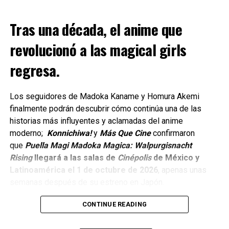
Reunirá a personajes icónicos de series como Smiling
Tras una década, el anime que
comments
Friends y Aqua Teen Hunger Force en una sátira
ambientada a bordo de un crucero.
revolucionó a las magical girls
regresa.
Dando continuidad a más de dos décadas de historia de
Robot Chicken, el segundo especial estará dedicado a los
personajes más emblemáticos de Cartoon Network.
Los seguidores de Madoka Kaname y Homura Akemi
finalmente podrán descubrir cómo continúa una de las
Y celebrará el 35.º aniversario del canal que dio origen a
historias más influyentes y aclamadas del anime
algunas de las animaciones más queridas por varias
moderno;
Konnichiwa!
y
Más Que Cine
confirmaron
generaciones.
que
Puella Magi Madoka Magica: Walpurgisnacht
Rising
llegará a las salas de
Cinépolis
de México y
Actualmente, el episodio se encuentra en producción.
Latinoamérica el 1 de octubre de 2026
, apenas unas
La locura al máximo con Robot
semanas después de su estreno en Japón.
Chicken
CONTINUE READING
Creados por Seth Green y Matthew Senreich, y producidos