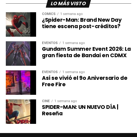
LO MÁS VISTO
por Stoopid Buddy Studios, los nuevos especiales de
Robot Chicken fueron anunciados durante el Festival
CÓMICS
1 semana ago
¿Spider-Man: Brand New Day
Internacional de Cine de Animación de Annecy.
tiene escena post-créditos?
Mientras llega su estreno, las once temporadas de la
serie ya están disponibles en HBO Max.
EVENTOS
1 semana ago
Gundam Summer Event 2026: La
gran fiesta de Bandai en CDMX
EVENTOS
1 semana ago
Así se vivió el 9o Aniversario de
Free Fire
CINE
1 semana ago
SPIDER-MAN: UN NUEVO DÍA |
Reseña
Desde su debut en el bloque Adult Swim, Robot Chicken
revolucionó la televisión de animación para adultos