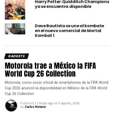
Harry Potter: Quidditch Champions
ya se encuentra disponible
El famoso personaje de películas, series, cómics, etc.
Dave Bautista se une al kombate
Ahora tendrá su participación en el juego de peleas y esto
en el nuevo comercial de Mortal
se dio a conocer porque a Warner se le filtró la noticia por
Kombat 1
medio de este comunicado.
GADGETS
Motorola trae a México la FIFA
World Cup 26 Collection
Motorola, como socio oficial de smartphones de la FIFA World
Cup 2026 anunció la disponibilidad en México de la FIFA World
Cup 26 Collection
Published
11 horas ago
on
5 agosto, 2026
By
Carlos Notario