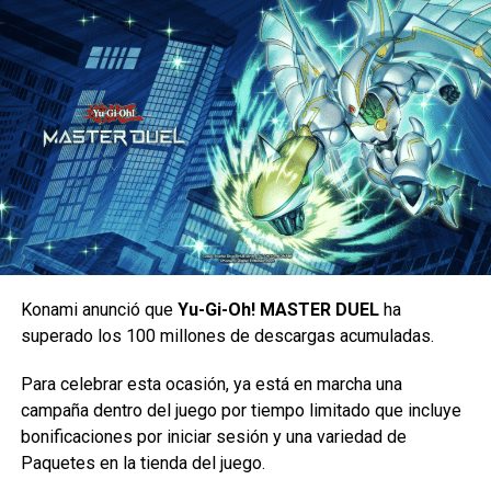
La premisa de
Fate/Grand Order
gira alrededor de una
Konami anunció que
Yu-Gi-Oh! MASTER DUEL
ha
organización de seguridad llamada
Chaldea
, que busca
superado los 100 millones de descargas acumuladas.
evitar la destrucción del mundo previniendo que distintas
Para celebrar esta ocasión, ya está en marcha una
de las llamadas “anomalías“, se lleven a cabo a lo largo de
campaña dentro del juego por tiempo limitado que incluye
la historia, para ello, un mago/maestro, Ritsuka y su
bonificaciones por iniciar sesión y una variedad de
espíritu heroico, y Mash/Shielder (quien solía ser una
Paquetes en la tienda del juego.
científica que por azares del destino se volvió su espíritu),
deben viajar por el tiempo conociendo y peleando contra