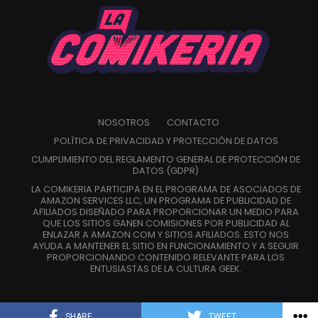
la nueva temporada, manteniendo la energía brillante y
caótica que caracteriza a la serie.
Se esperan más detalles, incluyendo un tráiler más largo y
Pero el regreso de la saga representa mucho más que una
la confirmación de más miembros del reparto, a medida
nueva película, se trata de la continuación de una historia
que se acerque la fecha de estreno en 2027.
que permaneció inconclusa durante más de una década y
que marcó un antes y un después para el género de las
NOSOTROS
CONTACTO
Mientras tanto, el avance promocional y el vídeo de
chicas mágicas.
aniversario ofrecen mucho que los fans puedan volver
a
POLÍTICA DE PRIVACIDAD Y PROTECCIÓN DE DATOS
ver mientras cuentan los meses.
CUMPLIMIENTO DEL REGLAMENTO GENERAL DE PROTECCIÓN DE
DATOS (GDPR)
Siguenos en todas nuestras
redes sociales
para estar
LA COMIKERIA PARTICIPA EN EL PROGRAMA DE ASOCIADOS DE
AMAZON SERVICES LLC, UN PROGRAMA DE PUBLICIDAD DE
enterado de lo más atractivo del mundo geek, además
AFILIADOS DISEÑADO PARA PROPORCIONAR UN MEDIO PARA
suscríbete a nuestro canal de
Youtube
y
podcast
QUE LOS SITIOS GANEN COMISIONES POR PUBLICIDAD AL
ENLAZAR A AMAZON.COM Y SITIOS AFILIADOS. ESTO NOS
AYUDA A MANTENER EL SITIO EN FUNCIONAMIENTO Y A SEGUIR
PROPORCIONANDO CONTENIDO RELEVANTE PARA LOS
ENTUSIASTAS DE LA CULTURA GEEK.
comments
SHARE
TWEET