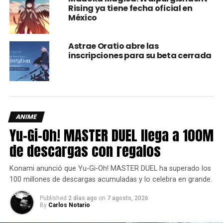
Fate/
estará inspirada en uno de los eventos que hubo
Rising ya tiene fecha oficial en
dentro de dicho juego,
Fate/Grand Order THE MOVIE
México
Divine Realm of the Round Table: Camelot Wandering;
Agateram
, la cual se estará estrenando en Japón a finales
Astrae Oratio abre las
de este 2020.
inscripciones para su beta cerrada
ANIME
Yu-Gi-Oh! MASTER DUEL llega a 100M
de descargas con regalos
Konami anunció que Yu-Gi-Oh! MASTER DUEL ha superado los
100 millones de descargas acumuladas y lo celebra en grande.
Published
2 días ago
on
7 agosto, 2026
By
Carlos Notario