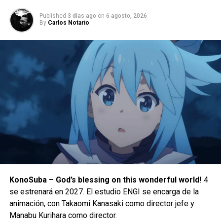
K/DA esta de regreso y estrena sencillo
Published
3 días ago
on
6 agosto, 2026
DON'T MISS
By
Carlos Notario
¡Galactus ha muerto!
Yosimar Astivia
KonoSuba – God’s blessing on this wonderful world
! 4
se estrenará en 2027. El estudio ENGI se encarga de la
animación, con Takaomi Kanasaki como director jefe y
Además, para celebrar el hito de los 100 millones de
Manabu Kurihara como director.
descargas, KONAMI ha agregado el Paquete Elemental