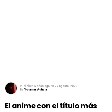
Published
6 años ago
on
27 agosto, 2020
By
Yosimar Astivia
El anime con el título más