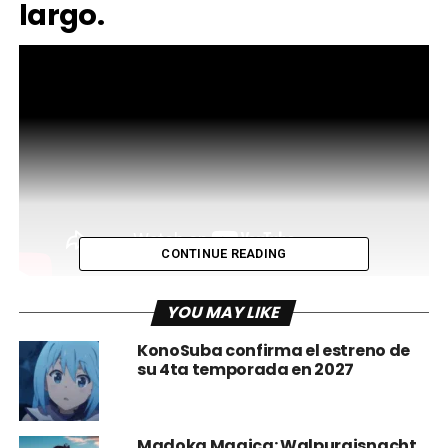
largo.
CONTINUE READING
La saga de
Fate/
es una de las más enredadas qué hay, no
YOU MAY LIKE
sólo está la historia principal con su secuela y sus
distintas “líneas de tiempo”, sino que poco a poco han
KonoSuba confirma el estreno de
surgido varios spin-offs en anime y juegos que de alguna
su 4ta temporada en 2027
manera convergen entre sí, incluyendo un juego para
móviles que lamentablemente no está en Latinoamérica,
Fate/Frand Order
o
Fate/GO
; y justo la próxima película de
Madoka Magica: Walpurgisnacht