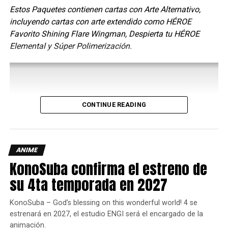
Estos Paquetes contienen cartas con Arte Alternativo,
distintos personajes históricos legendarios y mitológicos.
incluyendo cartas con arte extendido como HÉROE
Favorito Shining Flare Wingman, Despierta tu HÉROE
Y bueno, esta última película como su nombre lo indica
Elemental y Súper Polimerización.
toma lugar en tiempos del Rey Arturo o mejor dicho,
Arturia, pero parece ser que es después de su reinado.
Esta adaptación es ideal para quienes no hemos podido
jugar el juego y nos hemos enganchado con el universo de
Fate/
, esperemos verla en nuestra región próximamente.
CONTINUE READING
comments
ANIME
KonoSuba confirma el estreno de
RELATED TOPICS:
ANIME
FATE/
FATE/GO
su 4ta temporada en 2027
FATE/GRAND ORDER
FATE/GRAND ORDER THE MOVIE DIVINE REALM OF THE ROUND
TABLE: CAMELOT WANDERING; AGATERAM
KONNICHIWA!
KonoSuba – God’s blessing on this wonderful world! 4 se
estrenará en 2027, el estudio ENGI será el encargado de la
UP NEXT
animación.