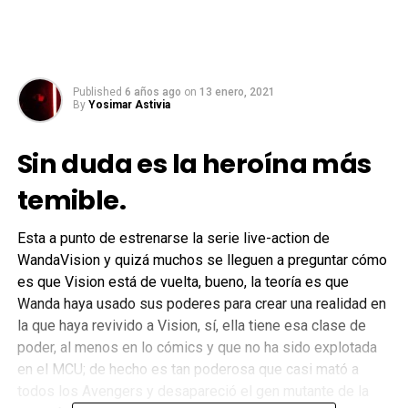
Published
6 años ago
on
13 enero, 2021
By
Yosimar Astivia
Sin duda es la heroína más
temible.
Esta a punto de estrenarse la serie live-action de
WandaVision y quizá muchos se lleguen a preguntar cómo
es que Vision está de vuelta, bueno, la teoría es que
Wanda haya usado sus poderes para crear una realidad en
la que haya revivido a Vision, sí, ella tiene esa clase de
poder, al menos en lo cómics y que no ha sido explotada
en el MCU; de hecho es tan poderosa que casi mató a
todos los Avengers y desapareció el gen mutante de la