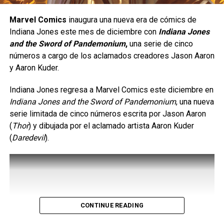
Unidad ebrio, haciendo que los Avengers perdieran
credibilidad y hasta la validez del la “ONU”; por otro lado,
Marvel Comics
inaugura una nueva era de cómics de
manipuló a Vision para atacar la mansión de los Avengers,
Indiana Jones este mes de diciembre con
Indiana Jones
haciendo que estrellara el Quinjet y en la mansión y en
and the Sword of Pandemonium
,
una serie de cinco
donde el androide expulsó a varios “Ultrones”; durante
números a cargo de los aclamados creadores Jason Aaron
este ataque, She-Hulk también fue manipulada por Wanda,
y Aaron Kuder.
haciendo que entrara en un modo “berserk” o
descontrolado para así asesinar a Vision y casi matar al
Indiana Jones regresa a Marvel Comics este diciembre en
Captain America; por si fuera poco, Wanda “invocó” un
Indiana Jones and the Sword of Pandemonium
, una nueva
ejército kree sobre Manhattan, durante la invasión Haweye
serie limitada de cinco números escrita por Jason Aaron
cayó en combate. No fue sino hasta que intervino Dr.
(
Thor
) y dibujada por el aclamado artista Aaron Kuder
Strange que lograron detener a Wanda y Pat ello tuvo que
(
Daredevil
).
hacer uso del Ojo de Agamotto para ponerla en coma.
Finalmente, Charles Xavier y Magneto intervienen para
llevarse a Wanda para tratar de “curarla”, pero esto solo
daría pie a la extinción de los mutantes.
CONTINUE READING