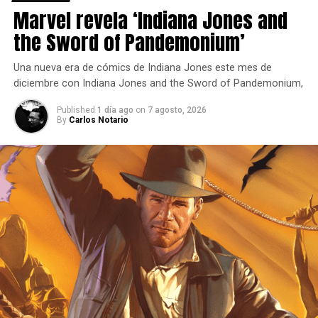
Marvel revela ‘Indiana Jones and
the Sword of Pandemonium’
Una nueva era de cómics de Indiana Jones este mes de
diciembre con Indiana Jones and the Sword of Pandemonium,
Published
1 día ago
on
7 agosto, 2026
By
Carlos Notario
“Avengers Disassembled
”
Controlada por el Doctor Doom para acabar con los
Avengers y tras perder a sus hijos, Wanda manipuló a
varios de sus compañeros para desacreditar al equipo y al
mismo tiempo eliminarlos, empezando con Tony Stark, a
quien le hizo aparecer en una reunión con las Naciones