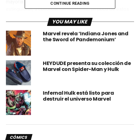
mayoría de lo mutantes, provocando que casi se
CONTINUE READING
extinguieran, a continuación les cuento un poco de estos
eventos, (spoilers de los eventos de “Avengers
YOU MAY LIKE
Disassembled” y “House of M“).
Marvel revela ‘Indiana Jones and
the Sword of Pandemonium’
HEYDUDE presenta su colección de
Marvel con Spider-Man y Hulk
Infernal Hulk está listo para
destruir el universo Marvel
CÓMICS