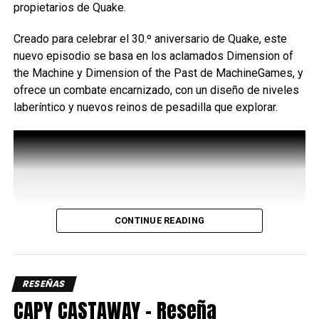
rápidos y múltiples opciones para extender combos.
propietarios de Quake.
Creado para celebrar el 30.º aniversario de Quake, este
nuevo episodio se basa en los aclamados Dimension of
the Machine y Dimension of the Past de MachineGames, y
ofrece un combate encarnizado, con un diseño de niveles
laberíntico y nuevos reinos de pesadilla que explorar.
Uno de los aspectos más interesantes de su kit es el
CONTINUE READING
Bayani Mode
, una mecánica que potencia varios de sus
movimientos y le permite acceder a rutas de combo más
largas y con mayor daño, así que administrar
correctamente este recurso es clave para sacar el máximo
RESEÑAS
provecho del personaje ya que requiere de dos barras de
CAPY CASTAWAY – Reseña
energía.