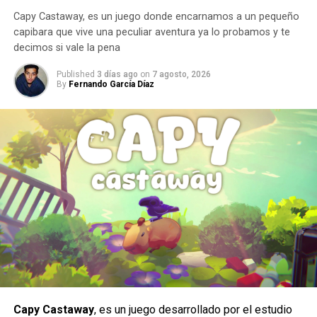
Capy Castaway, es un juego donde encarnamos a un pequeño
capibara que vive una peculiar aventura ya lo probamos y te
decimos si vale la pena
Published
3 días ago
on
7 agosto, 2026
By
Fernando García Díaz
Un estilo arriesgado y difícil de dominar.
Al ser una peleadora cuyo estilo de juego se enfoca en la
constante presión a corta distancia, la hace un personaje
con una jugabilidad muy arriesgada ya que por lo mismo no
hay margen para errores, puesto que una combo fallido
Capy Castaway
, es un juego desarrollado por el estudio
significa una ventana muy corta para recuperarse antes de