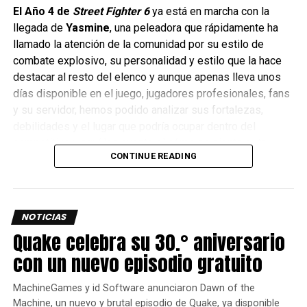
barcos, los jugadores pueden obtener el parche Kinderdijk
El Año 4 de
Street Fighter 6
ya está en marcha con la
Windmill, una bandera conmemorativa y camuflajes
llegada de
Yasmine
, una peleadora que rápidamente ha
temáticos.Finalmente, para celebrar el evento, se agregó el
llamado la atención de la comunidad por su estilo de
histórico Puerto de Rotterdam, que recrea de manera
combate explosivo, su personalidad y estilo que la hace
auténtica el aspecto de la famosa ciudad portuaria de la
destacar al resto del elenco y aunque apenas lleva unos
década de 1950.La actualización 0.10.6 también incluye dos
días disponible en el juego, jugadores profesionales, fans
temporadas de peleas. Todos los jugadores podrán
y su servidor, hemos podido analizar sus fortalezas,
participar en batallas 3 contra 3 con barcos de nivel VI y
debilidades y el lugar que podría ocupar dentro del
VII.También se han realizado una serie de mejoras visuales y
competitivo y aquí les cuento el cómo se siente esta
otras mejoras, incluida la IA actualizada que dará como
CONTINUE READING
resultado un comportamiento más realista para los bots.
nueva peleadora.
Además, se ha añadido una pestaña de “Salón de la fama” a
las batallas de clanes con los ganadores de temporadas
anteriores. Para ver los detalles completos de la
NOTICIAS
actualización, visita este
enlace
.
Quake celebra su 30.° aniversario
con un nuevo episodio gratuito
comments
MachineGames y id Software anunciaron Dawn of the
Machine, un nuevo y brutal episodio de Quake, ya disponible