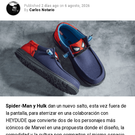
Published
2 días ago
on
6 agosto, 2026
By
Carlos Notario
LO BUENO
La larga mención de los personajes en párrafos anteriores
es totalmente intencional para que empiecen a babear
algunos seguidores de la saga y es que la inclusión (por
Spider-Man y Hulk
dan un nuevo salto, esta vez fuera de
fin) de los protagonistas del juego en este
“live action”
es
la pantalla, para aterrizar en una colaboración con
una realidad y aunque su tratamiento no agradará a todos,
HEYDUDE que convierte dos de los personajes más
lo cierto es que se agradece que se les de la importancia
icónicos de Marvel en una propuesta donde el diseño, la
que merecían desde un principio.
comodidad y la cultura pop comparten el mismo espacio.