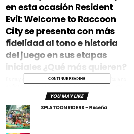
en esta ocasión Resident
Evil: Welcome to Raccoon
City se presenta con más
fidelidad al tono e historia
del juego en sus etapas
iniciales ¿Qué más quieren?
CONTINUE READING
Es muy común que la gente se queje porque la película no
es fiel a su origen, ya sea videojuego, cómic, novela, etc.
En el año
2002
, el director
Paul W.S. Anderson
comenzó
YOU MAY LIKE
una saga, que más allá del título y la aparición de la
SPLATOON RIDERS – Reseña
malévola
Corporación Umbrella
, poco tiene que ver con
la historia propuesta originalmente por
Shinji Mikami
, el
peso principal de la trama recayó en un personaje nuevo
creado expresamente para la película de nombre “Alice”