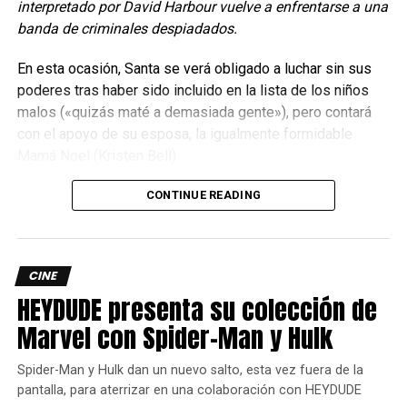
interpretado por David Harbour vuelve a enfrentarse a una
City”
por su hermano Chris (
Robbie Amell
) después de
banda de criminales despiadados.
enterarse que algo extraño ocurre ahí, quizá es demasiado
tarde porque la mayoría de la población ya se ha retirado,
En esta ocasión, Santa se verá obligado a luchar sin sus
los pocos habitantes que quedan son un pobre cuerpo de
poderes tras haber sido incluido en la lista de los niños
policía, en el que aparecen nombres como Jill Valentine
malos («quizás maté a demasiada gente»), pero contará
(
Hannah John-Kamen
), Albert Wesker (
Tom Hopper
) y el
con el apoyo de su esposa, la igualmente formidable
novato Leon S. Kennedy (
Avan Jogia
), así como aquéllos
Mamá Noel (Kristen Bell).
habitantes que no tuvieron el dinero para moverse de
lugar.
CONTINUE READING
De pronto las alertas de la ciudad se encienden y poco a
poco se desata el infierno provocado por una infección
que está convirtiendo a los pobladores en seres
CINE
hambrientos de carne y sangre, con los caminos cerrados
HEYDUDE presenta su colección de
y la muerte pisándoles los talones, nuestros personajes
Marvel con Spider-Man y Hulk
intentarán sobrevivir mientras se descubre poco a poco el
origen de la peligrosa amenaza a la que enfrentan.
Spider-Man y Hulk dan un nuevo salto, esta vez fuera de la
pantalla, para aterrizar en una colaboración con HEYDUDE