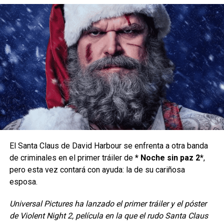
más joven, dándoles su dosis de gore a los fanáticos del
horror, algunos sustos y entre todo este embrollo contar
una historia que involucre a los icónicos personajes,
desde mi punto de vista, estuvo muy cerca de salirse con
la suya y a continuación les cuento por qué.
El Santa Claus de David Harbour se enfrenta a otra banda
de criminales en el primer tráiler de
* Noche sin paz 2*
,
pero esta vez contará con ayuda: la de su cariñosa
esposa.
¿DE QUÉ TRATA?
Universal Pictures ha lanzado el primer tráiler y el póster
de Violent Night 2, película en la que el rudo Santa Claus
Claire Redfield (
Kaya Scodelario
) regresa a
“Raccoon