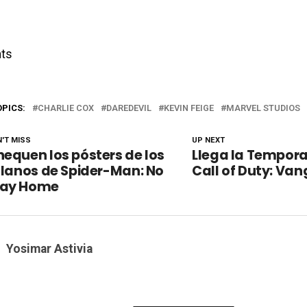
ts
OPICS:
CHARLIE COX
DAREDEVIL
KEVIN FEIGE
MARVEL STUDIOS
'T MISS
UP NEXT
equen los pósters de los
Llega la Tempora
llanos de Spider-Man: No
Call of Duty: Va
ay Home
Yosimar Astivia