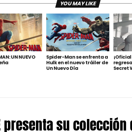
YOU MAY LIKE
MAN: UN NUEVO
Spider-Man se enfrenta a
¡Oficia
seña
Hulk en el nuevo tráiler de
regresa
Un Nuevo Día
Secret 
 presenta su colección 