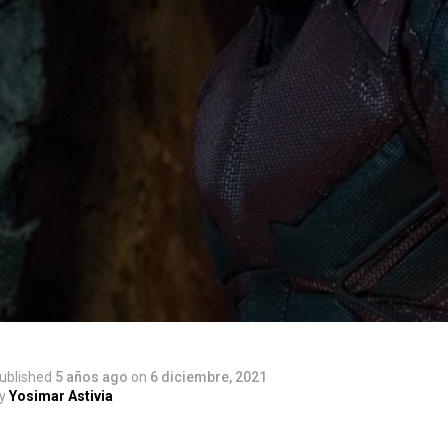
ublished
5 años ago
on
6 diciembre, 2021
y
Yosimar Astivia