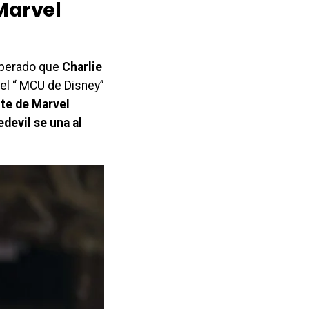
Marvel
esperado que
Charlie
del “ MCU de Disney”
nte de Marvel
devil se una al