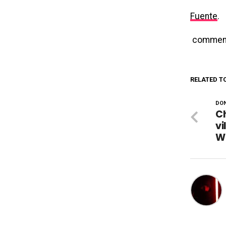
Fuente
.
commen
RELATED T
DON
Ch
vi
W