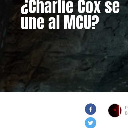
¿Charlie Cox se
une al MCU?
P
B