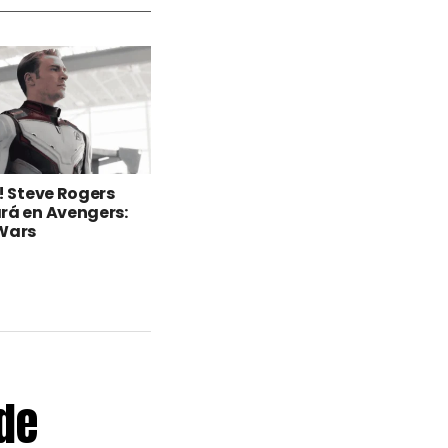
l! Steve Rogers
rá en Avengers:
Wars
de