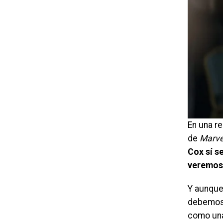
En una re
de
Marve
Cox sí se
veremos,
Y aunque
debemos 
como un