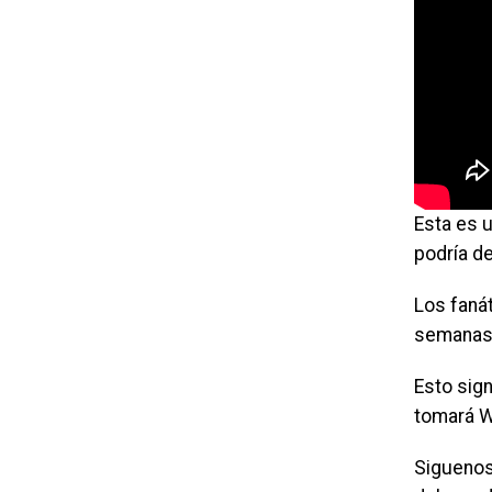
Esta es 
podría d
Los faná
semanas 
Esto sig
tomará W
Siguenos