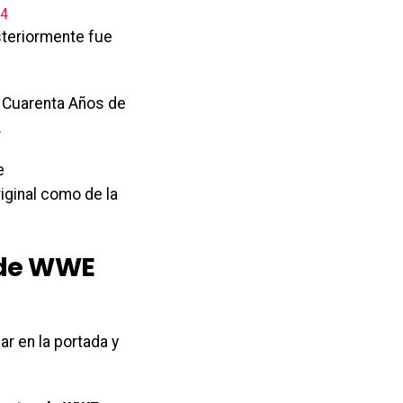
24
teriormente fue
n Cuarenta Años de
.
e
iginal como de la
 de WWE
ar en la portada y