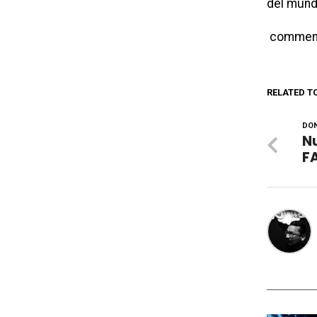
del mund
commen
RELATED T
DON
Nu
FA