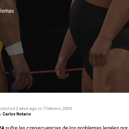
blemas
ublished
2 años ago
on
7 febrero, 2024
y
Carlos Notario
24
sufre las consecuencias de los problemas legales por