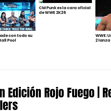
CM Punk es la cara oficial
de WWE 2K26
ade con todo su
WWE: U
Ball Pool
2 lanza 
 Edición Rojo Fuego | 
lers