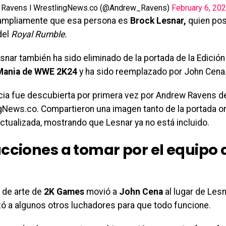
 Ravens l WrestlingNews.co (@Andrew_Ravens)
February 6, 20
ampliamente que esa persona es
Brock Lesnar,
quien pos
del
Royal Rumble.
snar también ha sido eliminado de la portada de la Edició
Mania de WWE 2K24
y ha sido reemplazado por John Cena
icia fue descubierta por primera vez por Andrew Ravens d
gNews.co. Compartieron una imagen tanto de la portada or
ctualizada, mostrando que Lesnar ya no está incluido.
acciones a tomar por el equipo
o de arte de
2K Games
movió a
John Cena
al lugar de Lesn
zó a algunos otros luchadores para que todo funcione.