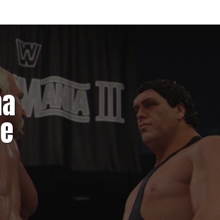
na
de