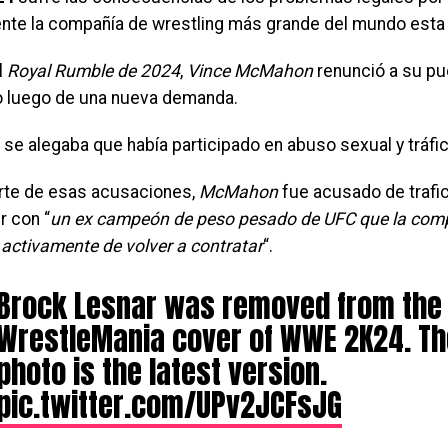
nte la compañía de wrestling más grande del mundo est
l
Royal Rumble de 2024
,
Vince McMahon
renunció a su pu
o luego de una nueva demanda.
se alegaba que había participado en abuso sexual y tráfi
te de esas acusaciones,
McMahon
fue acusado de trafi
r con “
un ex campeón de peso pesado de UFC que la com
 activamente de volver a contratar
“.
Brock Lesnar was removed from the
WrestleMania cover of WWE 2K24. The
photo is the latest version.
pic.twitter.com/UPv2JCFsJG