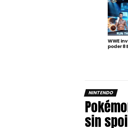
WWE inv
poder 8 
NINTENDO
Pokémon
sin spoi