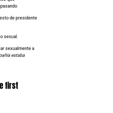
a pasando
esto de presidente
co sexual.
car sexualmente a
pañía estaba
 first