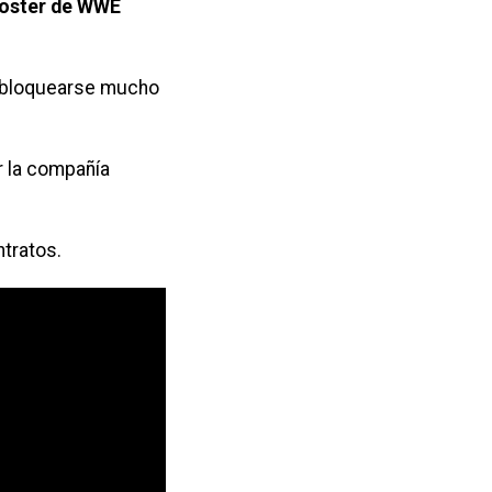
 roster de WWE
 bloquearse mucho
r la compañía
ntratos.