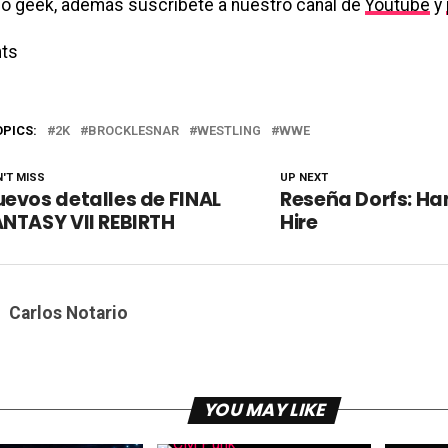
o geek, además suscríbete a nuestro canal de
Youtube
y
ts
OPICS:
2K
BROCKLESNAR
WESTLING
WWE
'T MISS
UP NEXT
evos detalles de FINAL
Reseña Dorfs: H
NTASY VII REBIRTH
Hire
Carlos Notario
YOU MAY LIKE