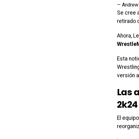
— Andrew
Se cree 
retirado 
Ahora, Le
Wrestle
Esta not
Wrestlin
versión a
Las 
2k24
El equip
reorgani