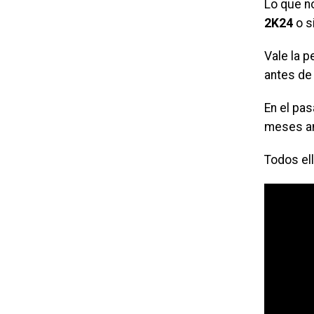
Lo que n
2K24
o s
Vale la p
antes de 
En el pa
meses an
Todos ell