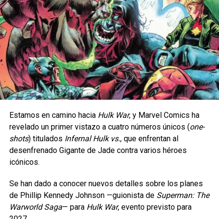
Con Buceo, los jugadores podrán explorar el fondo del mar,
nadar con Pokémon de tipo Agua y construir estructuras
Estamos en camino hacia
Hulk War
, y Marvel Comics ha
submarinas.
revelado un primer vistazo a cuatro números únicos (
one-
shots
) titulados
Infernal Hulk vs.
, que enfrentan al
No se trata de llevar un personaje estampado, sino de
Pokopia irrumpe en el universo de Pokémon como
desenfrenado Gigante de Jade contra varios héroes
encontrar esas referencias que
una propuesta fresca y ambiciosa orientada a
icónicos.
convierten cada par en una pieza llena de personalidad.
transformar la interacción de la comunidad con la
franquicia.
Se han dado a conocer nuevos detalles sobre los planes
Esta colección llegará exclusivamente con dos modelos:
de Phillip Kennedy Johnson —guionista de
Superman: The
Wally Funk Spider-Man y
Al fusionar mecánicas de exploración social,
Warworld Saga
— ​​para
Hulk War
, evento previsto para
Wally Funk Hulk, convirtiéndose en la única puerta de
personalización creativa y recolección de criaturas en
2027.