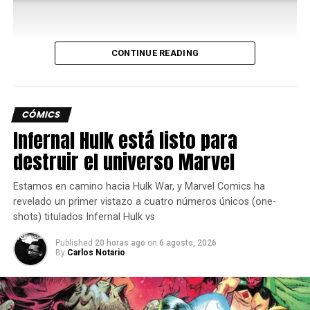
También podrán cultivar sandías gracias a los Pokémon
con la especialidad Humedecer.
Lo que ofrece el nuevo contenido de
CONTINUE READING
Pokémon Pokopia
CÓMICS
En esta aventura submarina por la Cuenca Coralina, los
Infernal Hulk está listo para
jugadores encontrarán atuendos y muebles nuevos, más
Pokémon y una mejora del movimiento Surf. También se
destruir el universo Marvel
podrá construir un submarino Sharpedo para crear una
habitación que parecerá una base secreta.
Estamos en camino hacia Hulk War, y Marvel Comics ha
revelado un primer vistazo a cuatro números únicos (one-
El nuevo movimiento Buceo, que llega con la
shots) titulados Infernal Hulk vs
actualización gratuita a la versión 2.0.0, se podrá
Published
20 horas ago
on
6 agosto, 2026
aprender después de conocer a Manaphy, un Pokémon
By
Carlos Notario
Mítico de tipo Agua.