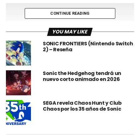
CONTINUE READING
YOU MAY LIKE
SONIC FRONTIERS (Nintendo Switch
2) – Reseña
Sonic the Hedgehog tendrá un
nuevo corto animado en 2026
El nuevo tráiler ofrece el primer vistazo a la historia en
solitario de
Knuckles
, que servirá como puente entre
Sonic the Hedgehog 2 y el próximo Sonic the
Hedgehog 3.
SEGA revela Chaos Hunt y Club
Chaos por los 35 años de Sonic
Además del tráiler, Paramount+ también será
transmitiendo un anuncio de televisión de Knuckles
durante el Super Bowl el domingo.