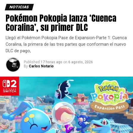
Lo nuevo que veremos de la
NOTICIAS
Pokémon Pokopia lanza ‘Cuenca
serie de Knuckles
Coralina’, su primer DLC
En esta nueva serie,
Knuckles
emprende un viaje de
autodescubrimiento y acepta entrenar a
Wade Whipple
Llegó el Pokémon Pokopia Pase de Expansion-Parte 1: Cuenca
(Adam Pally)
como su protegido, enseñándole los
Coralina, la primera de las tres partes que conforman el nuevo
DLC de pago,
caminos del guerrero Equidna.
Published
17 horas ago
on
6 agosto, 2026
Los seis episodios de la serie se lanzarán a la vez, para
By
Carlos Notario
que los fanáticos puedan ver la historia de principio a fin
tan pronto como se estrene.
Elba y Pally no serán las únicas estrellas de las películas
de Sonic the Hedgehog que retomarán sus papeles para la
nueva serie.