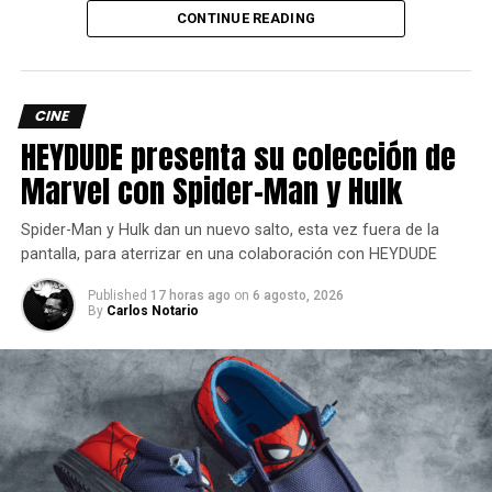
Huebel.
CONTINUE READING
Siguenos en todas nuestras
redes sociales
para estar
enterado de lo más atractivo del mundo geek, además
CINE
suscríbete a nuestro canal de
Youtube
y
podcast
HEYDUDE presenta su colección de
Marvel con Spider-Man y Hulk
comments
Spider-Man y Hulk dan un nuevo salto, esta vez fuera de la
pantalla, para aterrizar en una colaboración con HEYDUDE
RELATED TOPICS:
KNUCKLES
LIVEACTION
SONIC
Published
17 horas ago
on
6 agosto, 2026
By
Carlos Notario
UP NEXT
Microsoft cierra las oficinas de Toys for Bob
DON'T MISS
Disney se vuelve accionista de Epic Games al
invertir millones de dólares