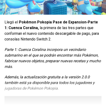
Llegó el
Pokémon Pokopia Pase de Expansion-Parte
1: Cuenca Coralina,
la primera de las tres partes que
conforman el nuevo contenido descargable de pago, para
consolas Nintendo Switch 2.
Ben Schwartz volverá a dar voz a Sonic para la serie,
mientras que Colleen O’Shaughnessey vuelve a dar voz a
Parte 1: Cuenca Coralina incorpora un vecindario
Tails
submarino en el que se podrán encontrar más Pokémon,
. Tika Sumpter también regresará para retomar su
papel de Maddie.
fabricar nuevos objetos, preparar nuevas recetas y mucho
más.
En lo que respecta a las nuevas incorporaciones a la
franquicia
Además, la actualización gratuita a la versión 2.0.0
, Knuckles tiene una lista completa de estrellas
invitadas para sus seis episodios.
también está ya disponible para todos los jugadores y
jugadoras de Pokémon Pokopia.
Los recién llegados incluyen a
Stockard Channing, Edi
Patterson, Scott Mescudi, Ellie Taylor, Julian Barratt, Rory
McCann, Cary Elwes, Christopher Lloyd, Paul Scheer y Rob