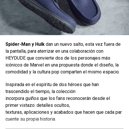
Carlos Notario
Spider-Man y Hulk
dan un nuevo salto, esta vez fuera de
la pantalla, para aterrizar en una colaboración con
HEYDUDE que convierte dos de los personajes más
icónicos de Marvel en una propuesta donde el diseño, la
comodidad y la cultura pop comparten el mismo espacio.
Llegó la hora de explorar la Cuenca Coralina, un vecindario
donde los Pokémon viven bajo el agua.
Inspirada en el espíritu de dos héroes que han
trascendido el tiempo, la colección
En esta área sumergida, quienes jueguen podrán construir
incorpora guiños que los fans reconocerán desde el
estructuras que flotan a distintos niveles gracias a los
primer vistazo: detalles ocultos,
bloques flotantes, así como activar máquinas de burbujas
texturas, aplicaciones y acabados que hacen que cada par
o farolas con la ayuda de Pokémon que tengan la
cuente su propia historia.
especialidad Electrificar.