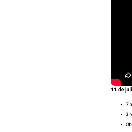
11 de ju
7 
3 
Obt