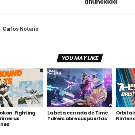
anunciada
Carlos Notario
YOU MAY LIKE
okon: Fighting
La beta cerrada de Time
Orbital
Primeras
Takers abre sus puertas
Nintend
ones