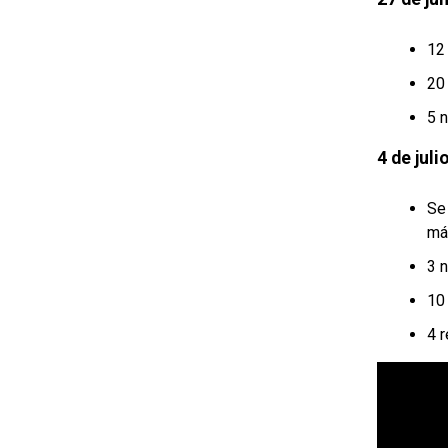
12
20
5 
4 de juli
Se 
má
3 n
10
4 