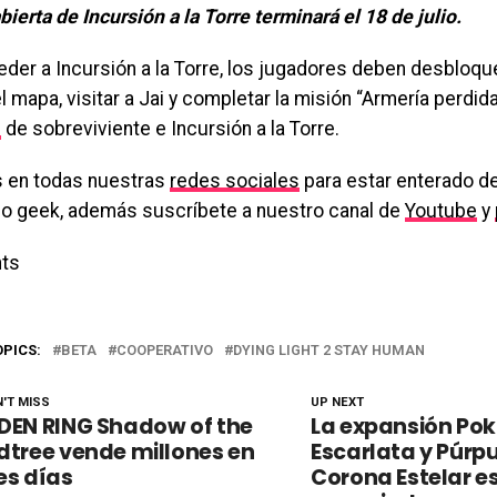
bierta de Incursión a la Torre terminará el 18 de julio.
eder a Incursión a la Torre, los jugadores deben desbloqu
l mapa, visitar a Jai y completar la misión “Armería perdida
s
de sobreviviente e Incursión a la Torre.
 en todas nuestras
redes sociales
para estar enterado de
o geek, además suscríbete a nuestro canal de
Youtube
y
ts
OPICS:
BETA
COOPERATIVO
DYING LIGHT 2 STAY HUMAN
'T MISS
UP NEXT
DEN RING Shadow of the
La expansión Po
dtree vende millones en
Escarlata y Púrp
es días
Corona Estelar e