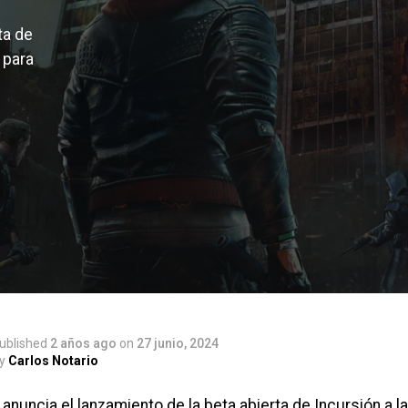
ta de
 para
ublished
2 años ago
on
27 junio, 2024
y
Carlos Notario
anuncia el lanzamiento de la beta abierta de Incursión a la