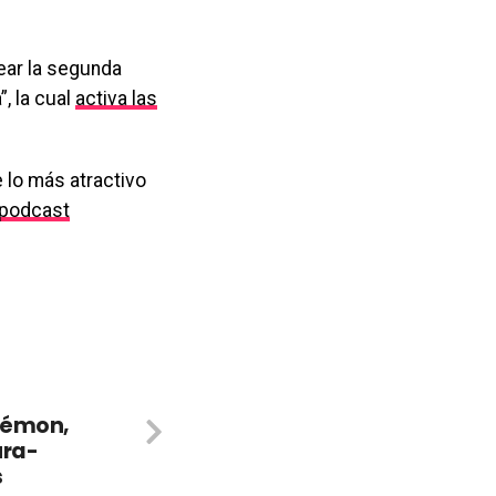
ear la segunda
”, la cual
activa las
 lo más atractivo
podcast
kémon,
ura-
s