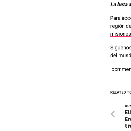
La beta a
Para acc
región de
misione
Siguenos
del mund
commen
RELATED T
DON
EL
Er
tr