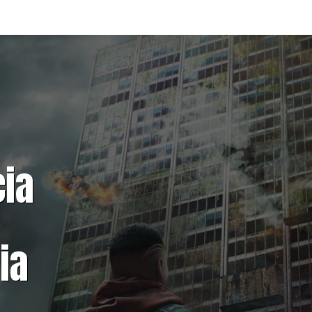
cia
ia