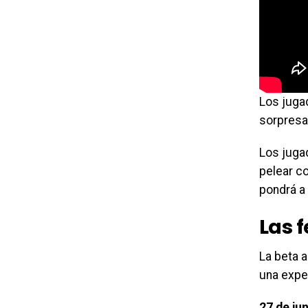
Los jugad
sorpresa
Los juga
pelear co
pondrá a
Las f
La beta 
una expe
27 de ju