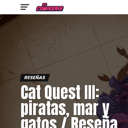
RESEÑAS
Cat Quest III:
piratas, mar y
gatos / Reseña