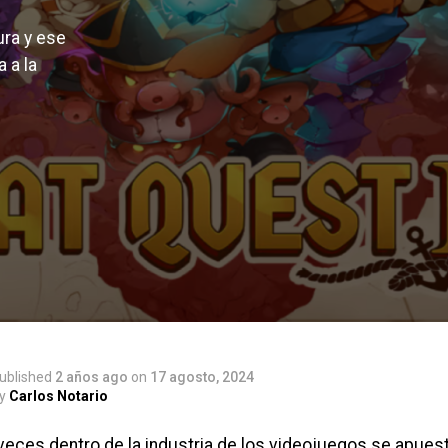
ura y ese
 a la
ublished
2 años ago
on
17 agosto, 2024
y
Carlos Notario
eces dentro de la industria de los videojuegos se apues