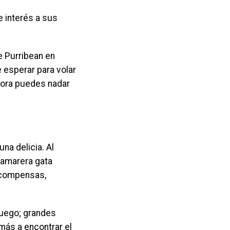
e interés a sus
de Purribean en
 esperar para volar
Ahora puedes nadar
na delicia. Al
 camarera gata
ecompensas,
juego; grandes
 más a encontrar el