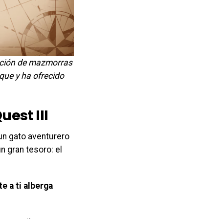
ración de mazmorras
que y ha ofrecido
uest III
 un gato aventurero
n gran tesoro: el
e a ti alberga