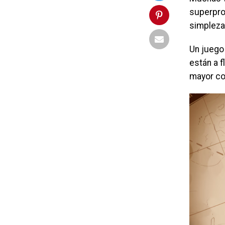
superpro
simpleza
Un juego
están a f
mayor co