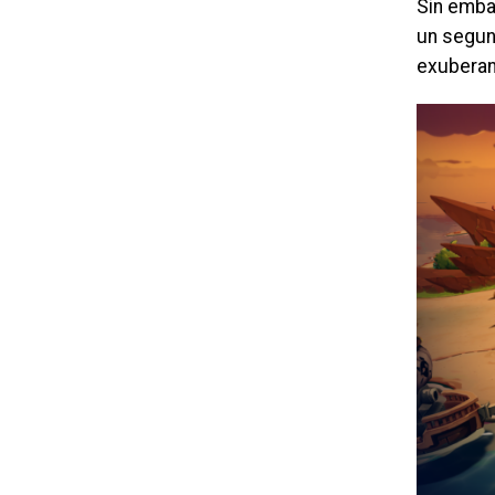
Sin embar
un segun
exuberan