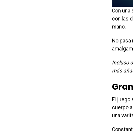
Con una 
con las d
mano.
No pasa 
amalgama 
Incluso s
más añad
Gran
El juego
cuerpo a
una varit
Constant