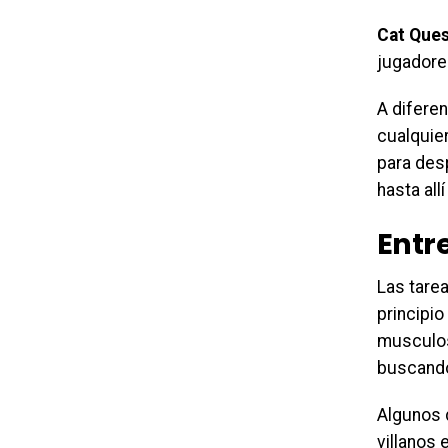
Cat Ques
jugadore
A diferen
cualquie
para des
hasta allí
Entr
Las tarea
principio
musculos
buscando
Algunos d
villanos 