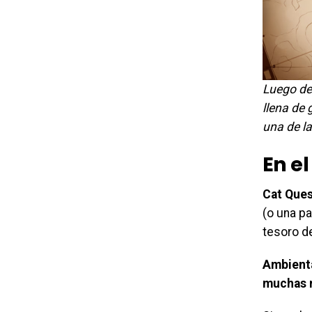
Luego de
llena de 
una de l
En el
Cat Ques
(o una pa
tesoro de
Ambienta
muchas m