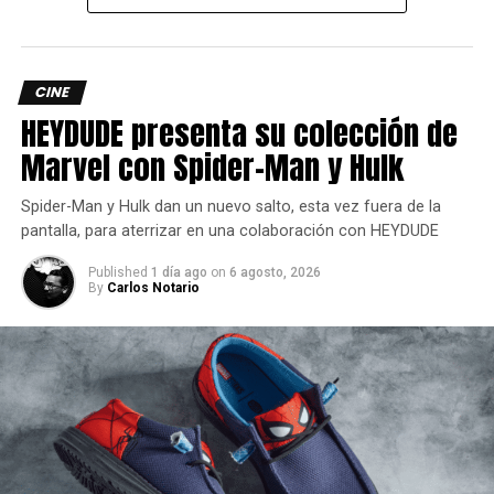
estar enterado de lo más atractivo del mundo geek,
además suscríbete a nuestro canal
de
Youtube
y
podcast
CINE
HEYDUDE presenta su colección de
comments
Marvel con Spider-Man y Hulk
Spider-Man y Hulk dan un nuevo salto, esta vez fuera de la
RELATED TOPICS:
CATÁLOGO
CINE
PELÍCULAS
RENTAS
pantalla, para aterrizar en una colaboración con HEYDUDE
WARNER
Published
1 día ago
on
6 agosto, 2026
UP NEXT
By
Carlos Notario
The Legend of Zelda: Echoes of Wisdom nos
presenta el Mundo Vacío
DON'T MISS
Visions of Mana finalmente está disponible
Carlos Notario