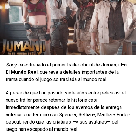
Sony h
a estrenado el primer tráiler oficial de
Jumanji: En
El Mundo Real
, que revela detalles importantes de la
Su excelente desempeño en taquilla y el respaldo de la
trama cuando el juego se traslada al mundo real.
No se trata de llevar un personaje estampado, sino de
crítica la convirtieron rápidamente en un nuevo clásico
de
encontrar esas referencias que
A pesar de que han pasado siete años entre películas, el
culto para las fiestas.
convierten cada par en una pieza llena de personalidad.
nuevo tráiler parece retomar la historia casi
Siguenos en todas nuestras
redes sociales
para estar
inmediatamente después de los eventos de la entrega
Esta colección llegará exclusivamente con dos modelos:
enterado de lo más atractivo del mundo geek, además
anterior, que terminó con Spencer, Bethany, Martha y Fridge
Wally Funk Spider-Man y
suscríbete a nuestro canal de
Youtube
y
podcast
descubriendo que las criaturas —y sus avatares— del
Wally Funk Hulk, convirtiéndose en la única puerta de
juego han escapado al mundo real.
entrada para los fans a este