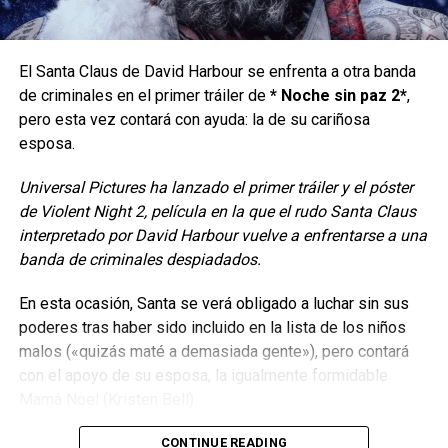
El Santa Claus de David Harbour se enfrenta a otra banda
de criminales en el primer tráiler de
* Noche sin paz 2*
,
pero esta vez contará con ayuda: la de su cariñosa
esposa.
Universal Pictures ha lanzado el primer tráiler y el póster
Además, para prepararse para el estreno de su secuela
de Violent Night 2, película en la que el rudo Santa Claus
(que contará con las actuaciones de Joaquin Phoenix y
interpretado por David Harbour vuelve a enfrentarse a una
Lady Gaga), Guasón también está disponible para renta
banda de criminales despiadados.
digital.
En esta ocasión, Santa se verá obligado a luchar sin sus
Locura Warner, ya comenzó y se extenderá hasta el
poderes tras haber sido incluido en la lista de los niños
12 de septiembre, brindará más de 50 títulos a un
malos («quizás maté a demasiada gente»), pero contará
precio especial durante 15 días, solo disponibles para
con el apoyo de su esposa, la igualmente formidable
renta.
Mamá Noel (Kristen Bell).
Siguenos en todas nuestras
redes sociales
para
CONTINUE READING