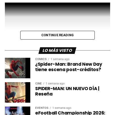
lanzamiento.
comments
Como en toda historia de HEYDUDE, la comodidad sigue
siendo el verdadero
superpoder.
CONTINUE READING
Ambos modelos conservan la ligereza y flexibilidad que
distinguen a la
marca, demostrando que el estilo y la funcionalidad
LO MÁS VISTO
pueden convivir en el mismo
CÓMICS
1 semana ago
universo.
¿Spider-Man: Brand New Day
tiene escena post-créditos?
El éxito de Spider-Man
CINE
1 semana ago
Porque las grandes historias no solo se leen, se ven o se
SPIDER-MAN: UN NUEVO DÍA |
coleccionan; también se
Reseña
viven, esta colaboración abre un nuevo capítulo donde la
cultura pop y el diseño
EVENTOS
1 semana ago
caminan en la misma dirección.
eFootball Championship 2026: