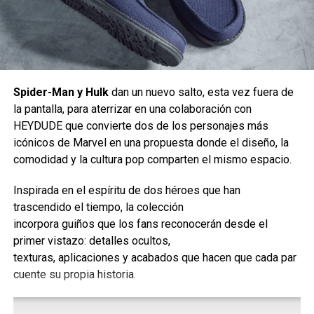
Spider-Man y Hulk
dan un nuevo salto, esta vez fuera de
la pantalla, para aterrizar en una colaboración con
HEYDUDE que convierte dos de los personajes más
icónicos de Marvel en una propuesta donde el diseño, la
comodidad y la cultura pop comparten el mismo espacio.
Inspirada en el espíritu de dos héroes que han
, Noche sin paz 2
vuelve a estar dirigida por el cineasta
trascendido el tiempo, la colección
noruego Tommy Wirkola (
Kill Buljo: The Movie
,
Dead
incorpora guiños que los fans reconocerán desde el
Snow
,
Kurt Josef Wagle and the Legend of the Fjord
primer vistazo: detalles ocultos,
Witch
,
Hansel & Gretel: Witch Hunters
,
Dead Snow 2: Red
texturas, aplicaciones y acabados que hacen que cada par
vs. Dead
,
What Happened to Monday
,
The Trip
).
cuente su propia historia.
Cuenta con un guión de Pat Casey y Josh Miller. La
producción corre a cargo de Kelly McCormick y David