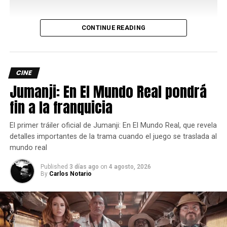
Leitch. Universal estrenará la secuela en cines de todo el
país a partir del 4 de diciembre.
CONTINUE READING
El éxito detrás de la primer Noche
sin paz
CINE
Jumanji: En El Mundo Real pondrá
Noche de paz (Violent Night) se consolidó como un éxito
fin a la franquicia
sorpresa en el cine de acción navideño gracias a su
propuesta audaz y desenfadada.
El primer tráiler oficial de Jumanji: En El Mundo Real, que revela
La película redefine el espíritu festivo al presentar a un
detalles importantes de la trama cuando el juego se traslada al
Santa Claus alcohólico y desencantado, interpretado de
mundo real
forma magistral por David Harbour, que debe rescatar a
Published
3 días ago
on
4 agosto, 2026
una familia adinerada de un grupo de mercenarios
By
Carlos Notario
. Esta equilibrada mezcla de humor negro, violencia gráfica
y sincero corazón navideño conquistó a la audiencia
mundial.