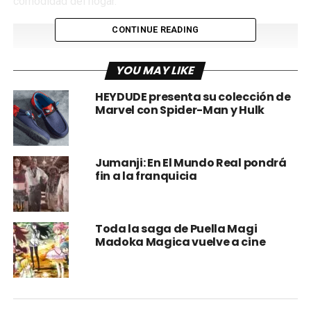
comodidad del hogar.
CONTINUE READING
YOU MAY LIKE
HEYDUDE presenta su colección de
Marvel con Spider-Man y Hulk
Jumanji: En El Mundo Real pondrá
fin a la franquicia
A través de la renta digital, los usuarios contarán con hasta
tres meses para ver la película que seleccionen (el
beneficio varía según la plataforma elegida) y solo
Toda la saga de Puella Magi
Madoka Magica vuelve a cine
pagarán por aquello que decidan ver.
Además, esta modalidad habilita contenidos extra en
muchos de los casos y no exige
conexión a internet para
ver el filme.