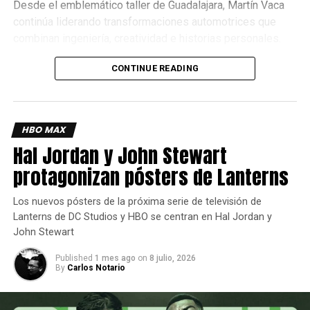
Desde el emblemático taller de Guadalajara, Martín Vaca
continúa liderando transformaciones automotrices que
Actualmente, el episodio se encuentra en producción.
combinan ingeniería, creatividad e historias personales.
La locura al máximo con Robot
CONTINUE READING
Chicken
Creados por Seth Green y Matthew Senreich, y producidos
HBO MAX
por Stoopid Buddy Studios, los nuevos especiales de
Hal Jordan y John Stewart
Robot Chicken fueron anunciados durante el Festival
Internacional de Cine de Animación de Annecy.
protagonizan pósters de Lanterns
Mientras llega su estreno, las once temporadas de la
Los nuevos pósters de la próxima serie de televisión de
serie ya están disponibles en HBO Max.
Lanterns de DC Studios y HBO se centran en Hal Jordan y
John Stewart
Published
1 mes ago
on
8 julio, 2026
By
Carlos Notario