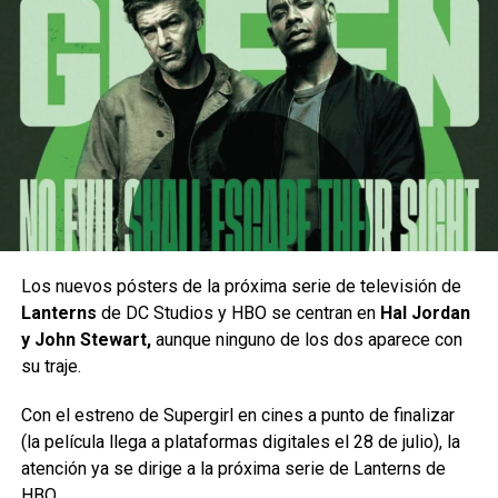
Desde su debut en el bloque Adult Swim, Robot Chicken
revolucionó la televisión de animación para adultos
gracias a su irreverente uso de la técnica stop-motion y a
sus implacables
parodias de la cultura pop.
Con una mezcla sin filtro de figuras de acción, humor
Los nuevos pósters de la próxima serie de televisión de
absurdo y sátira ácida, la creación de Seth Green y
Lanterns
de DC Studios y HBO se centran en
Hal Jordan
Matthew Senreich logró convertir bocetos breves y de
y John Stewart,
aunque ninguno de los dos aparece con
ritmo desenfrenado en un auténtico fenómeno de culto.
su traje.
El verdadero pilar de este éxito sostenido radica en su
Con el estreno de Supergirl en cines a punto de finalizar
MEXICÁNICOS continúa consolidándose como una de las
comunidad de fieles seguidores. Fans apasionados del
(la película llega a plataformas digitales el 28 de julio), la
series de remodelación automotriz más exitosas,
cine, los cómics y los videojuegos encontraron en el
atención ya se dirige a la próxima serie de Lanterns de
combinando proyectos extraordinarios con las historias de
programa un espejo de su propia nostalgia, donde
HBO.