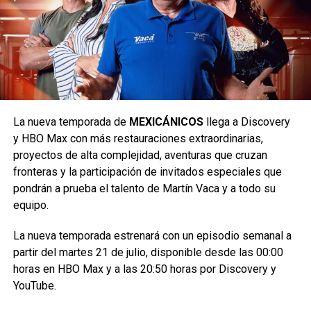
Carlos Notario
Como parte de la celebración por los 25 años de [adult
swim], el primer especial, Robot Chicken Adult Swim
Special.
La nueva temporada de
MEXICÁNICOS
llega a Discovery
y HBO Max con más restauraciones extraordinarias,
Reunirá a personajes icónicos de series como Smiling
proyectos de alta complejidad, aventuras que cruzan
Friends y Aqua Teen Hunger Force en una sátira
fronteras y la participación de invitados especiales que
ambientada a bordo de un crucero.
pondrán a prueba el talento de Martín Vaca y a todo su
equipo.
Dando continuidad a más de dos décadas de historia de
Robot Chicken, el segundo especial estará dedicado a los
La nueva temporada estrenará con un episodio semanal a
personajes más emblemáticos de Cartoon Network.
partir del martes 21 de julio, disponible desde las 00:00
horas en HBO Max y a las 20:50 horas por Discovery y
Y celebrará el 35.º aniversario del canal que dio origen a
YouTube.
algunas de las animaciones más queridas por varias
generaciones.