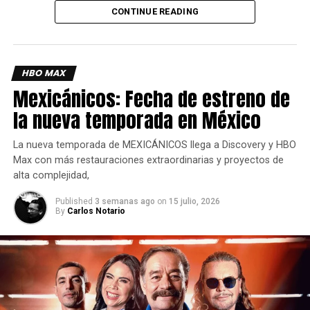
CONTINUE READING
Siguenos en todas nuestras
redes sociales
para estar
enterado de lo más atractivo del mundo geek, además
suscríbete a nuestro canal de
Youtube
y
podcast
HBO MAX
Mexicánicos: Fecha de estreno de
comments
la nueva temporada en México
La nueva temporada de MEXICÁNICOS llega a Discovery y HBO
RELATED TOPICS:
ACTOR
DUMBLEDORE
HARRY POTTER
Max con más restauraciones extraordinarias y proyectos de
SERIE
alta complejidad,
UP NEXT
Published
3 semanas ago
on
15 julio, 2026
Black Panther 3 contará con la participación
By
Carlos Notario
de Denzel Washington
DON'T MISS
La Temporada 1 de Call of Duty: Black Ops 6 te
sorprenderá