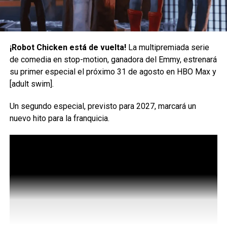
¡Robot Chicken está de vuelta!
La multipremiada serie
de comedia en stop-motion, ganadora del Emmy, estrenará
su primer especial el próximo 31 de agosto en HBO Max y
[adult swim].
WB todavía está en las primeras etapas de reunir el nuevo
elenco de la serie. A principios de este año, el estudio
Un segundo especial, previsto para 2027, marcará un
hizo un casting abierto para niños de entre 9 y 11 años
nuevo hito para la franquicia.
para interpretar los papeles principales de Harry Potter,
Ron Weasley y Hermione Granger.
Hasta ahora, no se ha dicho nada sobre quién podría
interpretar a los diversos profesores de Hogwarts, como
Snape y McGonagall, per
o Gary Oldman (que interpretó a
Sirius Black en la serie de películas) dijo anteriormente
que estaría
dispuesto a ser
Dumbledore en el programa
de televisión.