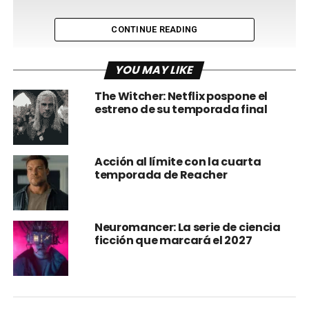
CONTINUE READING
YOU MAY LIKE
The Witcher: Netflix pospone el
estreno de su temporada final
Según
Variety
, Rylance aún no está en conversaciones
para asumir el papel. Warner Bros. simplemente se ha
puesto en contacto para ver si Rylance estaría dispuesto a
interpretar al director de Hogwarts durante la duración de
Acción al límite con la cuarta
temporada de Reacher
la serie.
El medio no mencionó a ningún otro actor que el estudio
podría estar considerando para Dumbledore.
Neuromancer: La serie de ciencia
ficción que marcará el 2027
WB apunta a una ventana de 2026 para el lanzamiento
del programa de Harry Potter en Max.
La importancia de