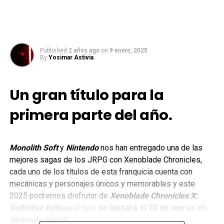
Published
2 años ago
on
9 enero, 2025
By
Yosimar Astivia
Un gran título para la
primera parte del año.
Monolith Soft
y
Nintendo
nos han entregado una de las
mejores sagas de los JRPG con Xenoblade Chronicles,
cada uno de los títulos de esta franquicia cuenta con
mecánicas y personajes únicos y memorables y este
2025 podremos disfrutar de
Xenoblade Chronicles X:
Definitive Edition
, el cual
se lanzará el 20 de marzo en
Nintendo Switch
.