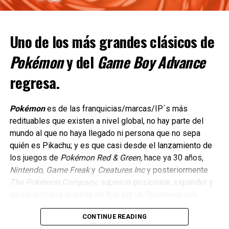
Uno de los más grandes clásicos de
Pokémon
y del
Game Boy Advance
regresa.
Pokémon
es de las franquicias/marcas/IP´s más
redituables que existen a nivel global, no hay parte del
La trama principal se centra en la búsqueda de los
mundo al que no haya llegado ni persona que no sepa
módulos de escape perdidos de la Balsa Blanca y en la
quién es Pikachu; y es que casi desde el lanzamiento de
supervivencia de la colonia humana, Nueva Los Ángeles,
los juegos de
Pokémon Red & Green,
hace ya 30 años,
en un entorno hostil.
Nintendo
,
Game Freak
y
Creatures Inc
y posteriormente
The Pokémon Company
, supieron posicionar, expander y
Una característica distintiva es el uso de Skells.
cuidar la marca al punto de hoy ser un fenómeno que
Mechas gigantes que permiten al jugador explorar Mira
cualquier producto que sale se vende (casi por sí mismo)
CONTINUE READING
con mayor libertad, acceder a zonas inaccesibles a pie y
en millones de copias, algo de lo que sin duda
The