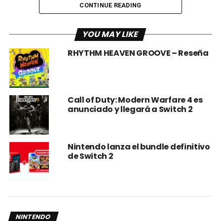
CONTINUE READING
Originalmente Xenoblade Chronicles X fue lanzado en la
YOU MAY LIKE
Nintendo Wii U por lo que casi nadie lo pudo disfrutar.
RHYTHM HEAVEN GROOVE – Reseña
Así que sin duda resulta Nintendo le ha atinado al traernos
la
Definitive Edition con mejoras gráficas y algunos
añadidos/cambios a la historia
(con lo que seguramente
buscará conectar con la trilogía secuencial).
Call of Duty: Modern Warfare 4 es
anunciado y llegará a Switch 2
Nintendo lanza el bundle definitivo
de Switch 2
NINTENDO