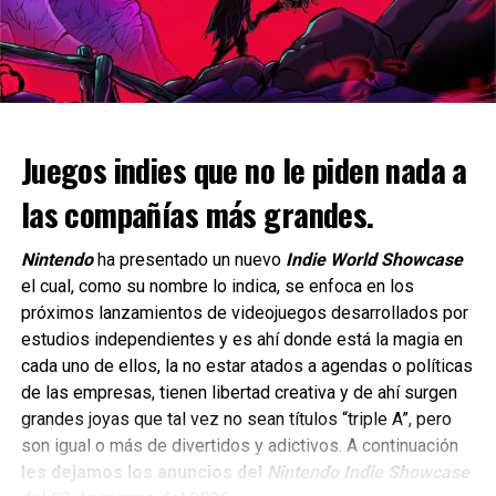
XENOBLADE CHRONICLES X
un relanzamiento
para consola de actual generación. Y
XENOBLADE CHRONICLES X: DEFINITIVE EDITION
ahora que por fin llegó ha creado una puerta de debate y
una división de opiniones por lo que respecta a su precio
UP NEXT
Mythic Quest es la serie perfecta para todos
y si bien hay argumentos válidos en ambas posturas,
los gamers
después de jugarlo puedo decirles que
si son fans de
Pokémon
seguramente ya lo adquirieron
y si no, pero
DON'T MISS
Juegos indies que no le piden nada a
La cinta Wolf Man revela el nuevo look del
sobre todo si no tienen la versión original,
deberían
Hombre Lobo
las compañías más grandes.
considerar adquirir este relanzamiento ya que pese a
todo, es una emulación oficial del ROM original que
Nintendo
ha presentado un nuevo
Indie World Showcase
está muy bien trasladada a Nintendo Switch y es
Yosimar Astivia
el cual, como su nombre lo indica, se enfoca en los
nostalgia pura
. A continuación hablaré de este juego,
próximos lanzamientos de videojuegos desarrollados por
incluyendo su precio y lo que ofrece.
estudios independientes y es ahí donde está la magia en
cada uno de ellos, la no estar atados a agendas o políticas
de las empresas, tienen libertad creativa y de ahí surgen
grandes joyas que tal vez no sean títulos “triple A”, pero
son igual o más de divertidos y adictivos. A continuación
les dejamos los anuncios del
Nintendo Indie Showcase