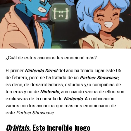
juegos de
Pokémon
hayan evolucionado mucho su
jugabilidad), sí que si nunca han jugado uno de los
primeros
Pokémon
, deben de tenerle mucha paciencia.
My Little Puppy
((Nintendo Switch,
multiplataforma)
Un juego de aventura en el que seguramente los amantes
de los lomitos terminaremos llorando mucho, y es que
¿Cuál de estos anuncios les emocionó más?
aquí tomaremos el control de un corgi que se adelantó a
El primer
Nintendo Direct
del año ha tenido lugar este 05
cruzar el Puente Arcoíris y ahora debe ayudar a quien
de febrero, pero se ha tratado de un
Partner Showcase
,
fuese su papá humano a cruzarlo, se lanza el 29 de mayo.
es decir, de desarrolladores, estudios y/o compañias de
terceros y no de
Nintendo
, aún cuando varios de ellos son
exclusivos de la consola de
Nintendo
. A continuación
Por su parte para los fans de Pokémon (inclusive nuevas
vamos con los anuncios que más nos emocionaron de
generaciones) y quienes crecimos con este juego,
es
este
Partner Showcase
.
fácil encontrar el encanto detrás de este remake
,
desde sus
bello pixel art, hasta revivir batallas
Orbitals.
Este increíble juego
emblemáticas
contra los primeros líderes de gimnasio