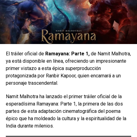
comments
RELATED TOPICS:
CINE
CLAYFACE
DC
MOVIES
RUMORES
El tráiler oficial de
Ramayana: Parte 1,
de Namit Malhotra,
Esto da lugar a un montón de momentos hilarantes
UP NEXT
ya está disponible en línea, ofreciendo un impresionante
DayZ viene con todo en 2025, lleno de
mientras los héroes virtuales Smolder, Shelly, Mouse y
primer vistazo a esta épica superproducción
sorpresas intensas
Ruby se adaptan a la realidad.
protagonizada por Ranbir Kapoor, quien encarnará a un
DON'T MISS
personaje trascendental.
El reparto incluye a Dwayne Johnson (“Dr. Xander ‘Smolder’
Bionic Bay retrasa su fecha lanzamiento
Bravestone”), Jack Black (“Profesor Sheldon ‘Shelly’
Namit Malhotra ha lanzado el primer tráiler oficial de la
Oberon”), Kevin Hart (“Franklin ‘Mouse’ Finbar”), Karen
esperadísima Ramayana: Parte 1, la primera de las dos
Gillan (“Ruby Roundhouse”), Alex Wolff (“Spencer Gilpin”),
Carlos Notario
partes de esta adaptación cinematográfica del poema
Madison Iseman (“Bethany Walker”), Morgan Turner
épico que ha moldeado la cultura y la espiritualidad de la
(“Martha Kaply”).
India durante milenios.
Además de Ser’Darius Blain (“Anthony ‘Fridge’ Johnson”),