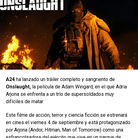
Las entregas más recientes, Jumanji: Bienvenidos a la
Jungla y Jumanji: El Siguiente Nivel, recaudaron 962,5
A24
ha lanzado un tráiler completo y sangriento de
millones y 801,6 millones de dólares a
nivel mundial,
Onslaught,
la película de Adam Wingard, en el que Adria
respectivamente.
Quienes conozcan la historia reconocerán sin duda
Arjona se enfrenta a un trío de supersoldados muy
algunos de los momentos más grandiosos del tráiler.
La sinopsis también confirma que esta será la última
difíciles de matar.
entrega de esta saga, que comenzó en 1995 con la
Como el nacimiento del príncipe Rama, el ascenso al
Este filme de acción, terror y ciencia ficción se estrenará
película original de Jumanji, protagonizada por el fallecido
poder de Ravana, la entrega del arco celestial Sharanga de
en cines el viernes 4 de septiembre y está protagonizado
Robin Williams, Jonathan Hyde, Bonnie Hunt, Kirsten
Vishnu a Parshuram, el Swayamvar de Sita, el exilio de
por Arjona (Andor, Hitman, Man of Tomorrow) como una
Dunst, Bradley Pierce, David Alan Grier y Bebe Neuwirth.
Rama durante catorce años, el enfrentamiento de
exfrancotiradora del ejército que vive en un parque de