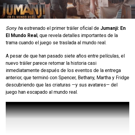
Gunn, dijo:
“Una de las cosas de las que hablamos Peter y yo cuando
recibimos el guión por primera vez es que si estuviéramos
Sony h
a estrenado el primer tráiler oficial de
Jumanji: En
produciendo películas hace cinco años, como cuando
El Mundo Real
, que revela detalles importantes de la
estábamos haciendo Belko Experiment y todo eso, y
trama cuando el juego se traslada al mundo real.
alguien nos hubiera traído este guión de terror llamado
Clayface sobre este tipo, habríamos muerto por haber
A pesar de que han pasado siete años entre películas, el
producido esta película”.
nuevo tráiler parece retomar la historia casi
inmediatamente después de los eventos de la entrega
anterior, que terminó con Spencer, Bethany, Martha y Fridge
descubriendo que las criaturas —y sus avatares— del
juego han escapado al mundo real.