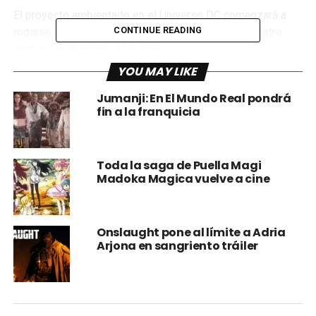
El proyecto ambientado en el Universo DC comenzará a
CONTINUE READING
rodarse a finales de este año y ahora tenemos nuestro
primer rumor sobre el reparto.
YOU MAY LIKE
Jumanji: En El Mundo Real pondrá
fin a la franquicia
Toda la saga de Puella Magi
Madoka Magica vuelve a cine
Onslaught pone al límite a Adria
Según The InSneider, la estrella de Harry Potter Daniel
Arjona en sangriento tráiler
Radcliffe es uno de los dos actores que actualmente
están en la mira para el papel de Basil Karlo, también
conocido como Clayface.