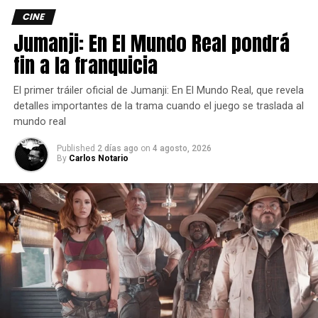
Radcliffe trabajó anteriormente con Watkins en The
CINE
Woman in Black.
Jumanji: En El Mundo Real pondrá
fin a la franquicia
El actor ha hecho un gran esfuerzo para sacudirse la
sombra del Niño que Sobrevivió en los últimos años,
asumiendo papeles muy diferentes y generalmente bien
El primer tráiler oficial de Jumanji: En El Mundo Real, que revela
detalles importantes de la trama cuando el juego se traslada al
recibidos en películas como Weird: The Al Yankovic Story
mundo real
y The Lost City.
Published
2 días ago
on
4 agosto, 2026
Veremos qué sucede, aunque los rumores que afirmaban
By
Carlos Notario
que James McAvoy estaba siendo seleccionado para
interpretar a Clayface ya han sido desacreditados.
La cinta de Clayface será
para adultos
Hablando con
Cinema Blend
sobre Clayface la semana
pasada, el codirector ejecutivo de DC Studios, James