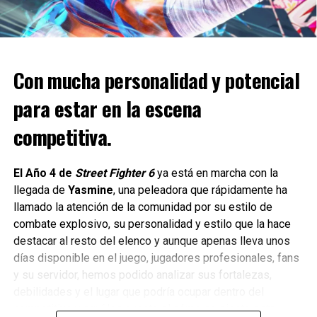
conseguir la carrillera doble Carbow en color arena.
8 al 14 de abril: elabora dos objetos en la fogata de tu
campamento para recibir el sombrero Lister negro.
15 al 21 de abril: completa todos los desafíos diarios de
Con mucha personalidad y potencial
comerciante un día de esta semana para obtener la
para estar en la escena
chamarra de charro negra (hombre) o el abrigo Clymene
negro (mujer).
competitiva.
22 al 28 de abril: los comerciantes de nivel 20 o los que
avancen 5 niveles recibirán el chaleco Morales gris.
Gesto ¡Quihubo! gratis por visitar la tienda de Gus.
El Año 4 de
Street Fighter 6
ya está en marcha con la
Mapa del tesoro del campo de batalla de la Guerra de
llegada de
Yasmine
, una peleadora que rápidamente ha
Secesión gratis por completar el guiso diario de Cripps.
llamado la atención de la comunidad por su estilo de
combate explosivo, su personalidad y estilo que la hace
destacar al resto del elenco y aunque apenas lleva unos
días disponible en el juego, jugadores profesionales, fans
y su servidor, hemos podido analizar sus fortalezas,
debilidades y el lugar que podría ocupar dentro del
competitivo y aquí les cuento el cómo se siente esta