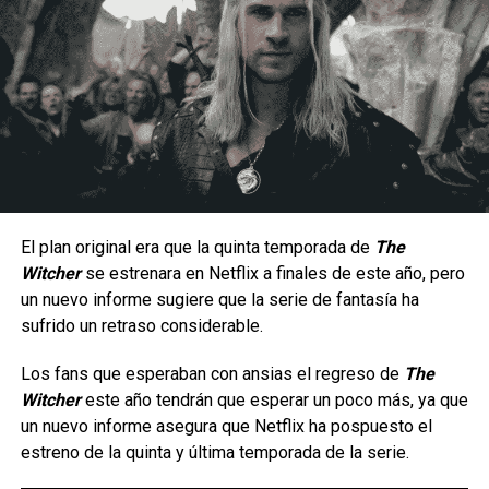
Un estilo arriesgado y difícil de dominar.
Al ser una peleadora cuyo estilo de juego se enfoca en la
constante presión a corta distancia, la hace un personaje
con una jugabilidad muy arriesgada ya que por lo mismo no
hay margen para errores, puesto que una combo fallido
significa una ventana muy corta para recuperarse antes de
El plan original era que la quinta temporada de
The
que el oponente contraataque; aunque en manos
Witcher
se estrenara en Netflix a finales de este año, pero
La serie da inicio a una etapa totalmente nueva de
experimentadas puede generar una presión constante
un nuevo informe sugiere que la serie de fantasía ha
aventuras en cómic para el icónico arqueólogo,
gracias a su velocidad, movilidad y capacidad para alternar
sufrido un retraso considerable.
ambientada en la época de las películas originales que
entre ataques terrestres y aéreos.
marcaron un hito.
Los fans que esperaban con ansias el regreso de
The
Witcher
este año tendrán que esperar un poco más, ya que
Tras los sucesos de
En busca del arca perdida
, los
un nuevo informe asegura que Netflix ha pospuesto el
villanos más infames de Indy —incluido el improbable
estreno de la quinta y última temporada de la serie.
regreso de un archienemigo— buscan una nueva y
aterradora fuente de poder para resarcirse de sus