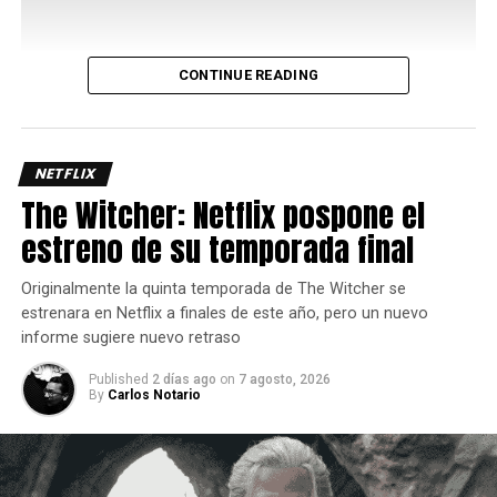
CONTINUE READING
Uno de los aspectos más interesantes de su kit es el
Bayani Mode
, una mecánica que potencia varios de sus
movimientos y le permite acceder a rutas de combo más
largas y con mayor daño, así que administrar
NETFLIX
correctamente este recurso es clave para sacar el máximo
The Witcher: Netflix pospone el
provecho del personaje ya que requiere de dos barras de
estreno de su temporada final
energía.
Originalmente la quinta temporada de The Witcher se
estrenara en Netflix a finales de este año, pero un nuevo
informe sugiere nuevo retraso
Published
2 días ago
on
7 agosto, 2026
By
Carlos Notario