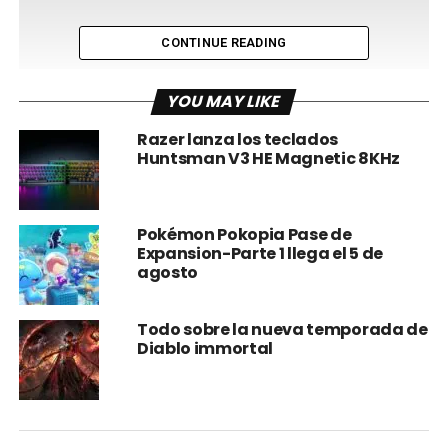
CONTINUE READING
YOU MAY LIKE
Razer lanza los teclados
Huntsman V3 HE Magnetic 8KHz
Los detalles completos de la actualización de este mes
incluyen:
Pokémon Pokopia Pase de
Triple de RDO$, XP y XP de rol en ventas de
Expansion-Parte 1 llega el 5 de
comerciante.
agosto
Triple de RDO$ y XP en el evento del Modo Libre
Ruta comercial.
Todo sobre la nueva temporada de
Diablo immortal
Doble de oro por completar todos los desafíos
diarios.
Unas botas gratis por completar al menos cinco
ventas.