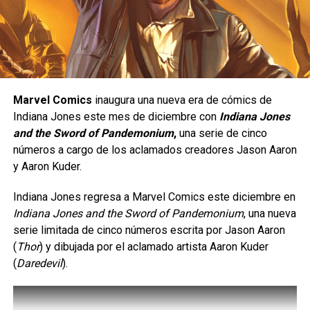
Una peleadora de presión constante.
RED DEAD ONLINE
UP NEXT
Yasmine está diseñada para quienes disfrutan de un
SaGa Frontier 2 Remastered | Reseña sin
estilo de juego ofensivo;
se trata de un personaje de
spoilers
tipo
rushdown
, cuyo objetivo es mantenerse cerca del
DON'T MISS
rival para presionarlo de manera constante y obligarlo a
Tony Hawk ‘s Pro Skater 3+4 aterriza en
Marvel Comics
inaugura una nueva era de cómics de
cometer errores. Su estilo de combate está inspirado en
Nintendo Switch 2
Indiana Jones este mes de diciembre con
Indiana Jones
el
Eskrima
, un arte marcial filipino, e incorpora el uso de
and the Sword of Pandemonium
,
una serie de cinco
un
karambit
, además de una gran movilidad, ataques
números a cargo de los aclamados creadores Jason Aaron
rápidos y múltiples opciones para extender combos.
Carlos Notario
y Aaron Kuder.
Indiana Jones regresa a Marvel Comics este diciembre en
Indiana Jones and the Sword of Pandemonium
, una nueva
serie limitada de cinco números escrita por Jason Aaron
(
Thor
) y dibujada por el aclamado artista Aaron Kuder
(
Daredevil
).