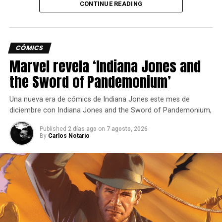
CONTINUE READING
nueva peleadora.
CÓMICS
Descuentos: 5 lingotes de oro menos en la mesa de
Marvel revela ‘Indiana Jones and
producción; 50% en guantes, banderas, diseños y perros
the Sword of Pandemonium’
del campamento; 40% en botas, chalecos, rifles de
precisión, revólveres y el carro de caza; 30% en gestos y
Una nueva era de cómics de Indiana Jones este mes de
caballos Kladruber y árabes.
diciembre con Indiana Jones and the Sword of Pandemonium,
Siguenos en todas nuestras
redes sociales
para estar
Published
2 días ago
on
7 agosto, 2026
By
Carlos Notario
enterado de lo más atractivo del mundo geek, además
suscríbete a nuestro canal de
Youtube
y
podcast
comments
RELATED TOPICS:
ABRIL
ACTUALIZACIONES
CONTENIDO