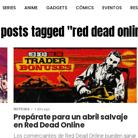
SERIES
ANIME
GADGETS
CÓMICS
EVENTOS
RE
l posts tagged "red dead onli
NOTICIAS
1 año ago
Prepárate para un abril salvaje
en Red Dead Online
n
Los comerciantes de Red Dead Online pueden ganar