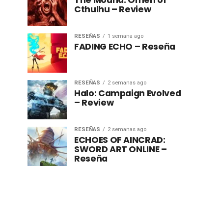
The Mound: Omen of
Cthulhu – Review
RESEÑAS
1 semana ago
FADING ECHO – Reseña
RESEÑAS
2 semanas ago
Halo: Campaign Evolved
– Review
RESEÑAS
2 semanas ago
ECHOES OF AINCRAD:
SWORD ART ONLINE –
Reseña