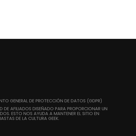
ENTO GENERAL DE PROTECCIÓN DE DATOS (GDPR)
AD DE AFILIADOS DISEÑADO PARA PROPORCIONAR UN
DOS. ESTO NOS AYUDA A MANTENER EL SITIO EN
ASTAS DE LA CULTURA GEEK.