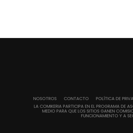
NOSOTROS
CONTACTO
POLÍTICA DE PRI
LA COMIKERIA PARTICIPA EN EL PROGRAMA DE A
MEDIO PARA QUE LOS SITIOS GANEN COMISIO
FUNCIONAMIENTO Y A SE