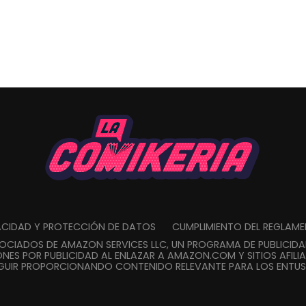
VACIDAD Y PROTECCIÓN DE DATOS
CUMPLIMIENTO DEL REGLAM
SOCIADOS DE AMAZON SERVICES LLC, UN PROGRAMA DE PUBLICID
NES POR PUBLICIDAD AL ENLAZAR A AMAZON.COM Y SITIOS AFILIA
GUIR PROPORCIONANDO CONTENIDO RELEVANTE PARA LOS ENTUSI