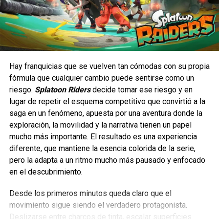
superar sus desafíos, pero no toma al jugador de la mano.
Dependerá exclusivamente de tu habilidad y tu capacidad
para adaptarte.
Por algo debutó en “Detective Comics”.
Minimalismo con significado
Uno de los mayores aciertos de esta nueva temporada es
Hay franquicias que se vuelven tan cómodas con su propia
Bionic Bay adopta la filosofía de que menos es más. No
que
Batman mantiene ese tono de detective
fórmula que cualquier cambio puede sentirse como un
tiene cinemáticas, no tiene voces, no tiene textos… y no
vulnerable, en lugar de superhéroe “fuerza de la
riesgo.
Splatoon Riders
decide tomar ese riesgo y en
los necesita. A través del diseño de niveles, el arte y la
naturaleza” e incluso, se le da mayor protagonismo
. Y
lugar de repetir el esquema competitivo que convirtió a la
jugabilidad, el juego construye una narrativa poderosa que
es que la primera temporada dedicó más tiempo al
saga en un fenómeno, apuesta por una aventura donde la
el jugador puede interpretar a su manera. Cada paso hacia
desarrollo de los villanos y personajes secundarios que
exploración, la movilidad y la narrativa tienen un papel
adelante se siente como un logro, y cada mecánica nueva
sobre el propio Encapotado; ahora Bruce Wayne recupera
mucho más importante. El resultado es una experiencia
introduce posibilidades que mantienen la experiencia
el peso narrativo que merece; su faceta como detective
diferente, que mantiene la esencia colorida de la serie,
fresca y desafiante.
recibe mayor atención y
la serie consigue equilibrar
pero la adapta a un ritmo mucho más pausado y enfocado
mejor las historias autoconclusivas con un arco
en el descubrimiento.
principal mucho más consistente y enganchante
.
Desde los primeros minutos queda claro que el
movimiento sigue siendo el verdadero protagonista.
Deslizarse entre charcos de tinta, escalar superficies