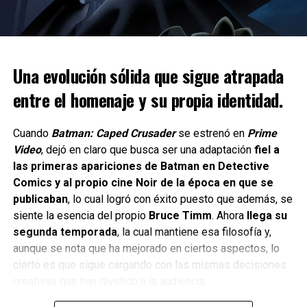
atmósferas densas, oscuras y memorables que ayudan a
que Bionic Bay destaque dentro del ya saturado género de
los juegos de pixel art.
Aunque la música no es el foco principal del juego, sí
Una evolución sólida que sigue atrapada
cumple con su cometido. No busca robar protagonismo,
entre el homenaje y su propia identidad.
pero acompaña bien los momentos clave, sumando a la
experiencia sin distraer.
Cuando
Batman: Caped Crusader
se estrenó en
Prime
Un desafío constante
Video
, dejó en claro que busca ser una adaptación
fiel a
las primeras apariciones de Batman en Detective
Aquí es donde el juego realmente se separa de otros. Lo
Comics y al propio cine Noir de la época en que se
que parece ser una experiencia de plataformas simple,
publicaban
, lo cual logró con éxito puesto que además, se
pronto se convierte en un auténtico reto. Bionic Bay exige
siente la esencia del propio
Bruce Timm
. Ahora
llega su
al jugador observación, paciencia y precisión. Los puzles
segunda temporada
, la cual mantiene esa filosofía y,
son inteligentes, y aunque no todos son imposibles, sí
aunque se nota que ha mejorado en ciertos aspectos, lo
requieren un nivel de atención y lógica que puede
cierto es que sigue cargando con las mismas decisiones
sorprender incluso a jugadores experimentados.
creativas que han dividido a la audiencia.