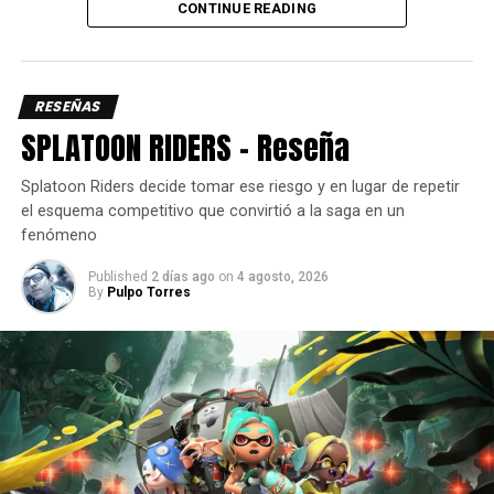
CONTINUE READING
RESEÑAS
SPLATOON RIDERS – Reseña
Splatoon Riders decide tomar ese riesgo y en lugar de repetir
el esquema competitivo que convirtió a la saga en un
fenómeno
La movilidad del protagonista es otro punto fuerte. Las
mecánicas como girar, teletransportarse o ralentizar el
Published
2 días ago
on
4 agosto, 2026
By
Pulpo Torres
tiempo están perfectamente implementadas. Cada
habilidad se siente natural, fluida y responsiva, por lo que
si algo no sale bien, es porque el jugador cometió un error,
no porque el juego falló. Esa precisión hace que cada
victoria se sienta merecida.
Aun así, la dificultad nunca se siente injusta. El juego
proporciona todas las herramientas necesarias para