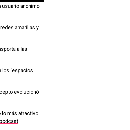
n usuario anónimo
redes amarillas y
nsporta a las
n los “espacios
oncepto evolucionó
 lo más atractivo
podcast