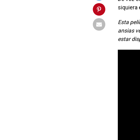
siquiera
Esta pel
ansias ve
estar di