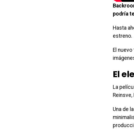
Backroom
podría t
Hasta ah
estreno.
El nuevo 
imágenes
El e
La pelícu
Reinsve, 
Una de la
minimalis
producci