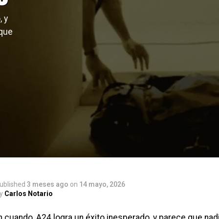
, y
 que
ublished
3 meses ago
on
14 mayo, 2026
y
Carlos Notario
 cuando, A24 logra un éxito inesperado, y parece que nadie 