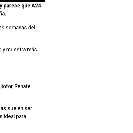
 y parece que A24
ña.
cas semanas del
as y muestra más
jiofor, Renate
las suelen ser
s ideal para