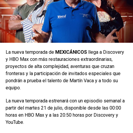
cotidiana.
Al centrarse en los primeros días de un Clark Kent
adorable y en aprendizaje, junto a una intrépida Lois Lane y
un leal Jimmy Olsen, el show recupera el corazón, el
Como parte de la celebración por los 25 años de [adult
optimismo y la luz del personaje, demostrando por qué
swim], el primer especial, Robot Chicken Adult Swim
Superman sigue siendo el
héroe más inspirador y
Special.
necesario del mundo.
La nueva temporada de
MEXICÁNICOS
llega a Discovery
y HBO Max con más restauraciones extraordinarias,
Reunirá a personajes icónicos de series como Smiling
Siguenos en todas nuestras
redes sociales
para estar
proyectos de alta complejidad, aventuras que cruzan
Friends y Aqua Teen Hunger Force en una sátira
enterado de lo más atractivo del mundo geek, además
fronteras y la participación de invitados especiales que
ambientada a bordo de un crucero.
suscríbete a nuestro canal de
Youtube
y
podcast
pondrán a prueba el talento de Martín Vaca y a todo su
equipo.
Dando continuidad a más de dos décadas de historia de
Robot Chicken, el segundo especial estará dedicado a los
comments
La nueva temporada estrenará con un episodio semanal a
personajes más emblemáticos de Cartoon Network.
partir del martes 21 de julio, disponible desde las 00:00
horas en HBO Max y a las 20:50 horas por Discovery y
Y celebrará el 35.º aniversario del canal que dio origen a
RELATED TOPICS:
HBO
NUEVA SERIE
NUEVA TEMPORADA
YouTube.
algunas de las animaciones más queridas por varias
SUPERMAN
generaciones.