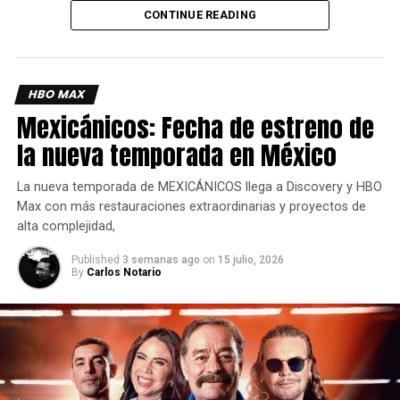
Moreau asumiendo el cargo de productora.
CONTINUE READING
Mis aventuras con Superman (My Adventures with
Superman)
ha revitalizado al Hombre de Acero para las
nuevas generaciones con una frescura desbordante.
HBO MAX
Mexicánicos: Fecha de estreno de
la nueva temporada en México
La nueva temporada de MEXICÁNICOS llega a Discovery y HBO
Max con más restauraciones extraordinarias y proyectos de
alta complejidad,
Published
3 semanas ago
on
15 julio, 2026
By
Carlos Notario
Esta serie animada adopta una estética inspirada en el
anime y un tono de comedia romántica que equilibra
perfectamente la acción superheroica con la vida