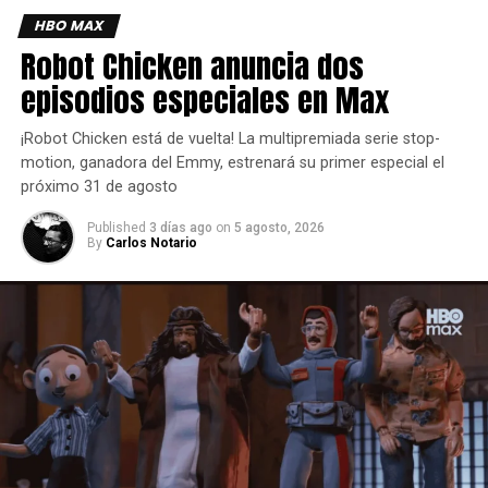
HBO MAX
Robot Chicken anuncia dos
episodios especiales en Max
¡Robot Chicken está de vuelta! La multipremiada serie stop-
motion, ganadora del Emmy, estrenará su primer especial el
próximo 31 de agosto
Published
3 días ago
on
5 agosto, 2026
By
Carlos Notario
En la nueva temporada, Clark se ha convertido
verdaderamente en Superman y ha hecho las paces con
sus orígenes kriptonianos.
Pero a Lois, que por fin es la reportera estrella de The
Daily Planet, no le gusta nada eso. Jimmy pasó de ser
fotógrafo independiente a reportero de celebridades, pero
sigue intimidado por los avances románticos de la recién