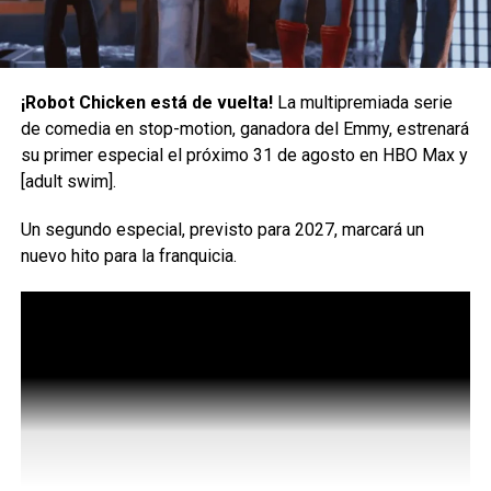
llegada Kara Zor-El, quien intenta encontrar su lugar en la
Tierra.
En nuevos episodios llenos de acción, comedia y
¡Robot Chicken está de vuelta!
La multipremiada serie
romance, esta familia improvisada tendrá que enfrentarse
de comedia en stop-motion, ganadora del Emmy, estrenará
a nuevos y poderosos enemigos que desafían a
su primer especial el próximo 31 de agosto en HBO Max y
Superman, amenazan su futuro y ponen a prueba los lazos
[adult swim].
que los unen.
Un segundo especial, previsto para 2027, marcará un
El éxito detrás de Mis
nuevo hito para la franquicia.
Aventuras con Superman
Jake Wyatt y Brendan Clogher son coproductores
ejecutivos y showrunners de
‘MIS AVENTURAS CON
SUPERMAN’.
La serie también cuenta con la producción ejecutiva de
James Gunn, Peter Safran y Sam Register, con Kimberly S.