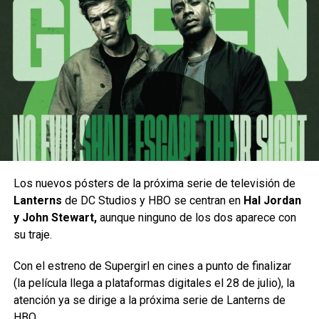
Desde su debut en el bloque Adult Swim, Robot Chicken
revolucionó la televisión de animación para adultos
gracias a su irreverente uso de la técnica stop-motion y a
sus implacables
parodias de la cultura pop.
Con una mezcla sin filtro de figuras de acción, humor
Los nuevos pósters de la próxima serie de televisión de
absurdo y sátira ácida, la creación de Seth Green y
Lanterns
de DC Studios y HBO se centran en
Hal Jordan
Matthew Senreich logró convertir bocetos breves y de
y John Stewart,
aunque ninguno de los dos aparece con
ritmo desenfrenado en un auténtico fenómeno de culto.
su traje.
El verdadero pilar de este éxito sostenido radica en su
Con el estreno de Supergirl en cines a punto de finalizar
MEXICÁNICOS continúa consolidándose como una de las
comunidad de fieles seguidores. Fans apasionados del
(la película llega a plataformas digitales el 28 de julio), la
series de remodelación automotriz más exitosas,
cine, los cómics y los videojuegos encontraron en el
atención ya se dirige a la próxima serie de Lanterns de
combinando proyectos extraordinarios con las historias de
programa un espejo de su propia nostalgia, donde
HBO.