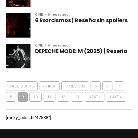
CINE
9 meses ago
6 Exorcismos | Reseña sin spoilers
CINE
9 meses ago
DEPECHE MODE: M (2025) | Reseña
PAGE 9 OF 45
« FIRST
‹ PREVIOUS
5
6
7
8
9
10
11
12
13
NEXT ›
LAST »
[mnky_ads id="47538"]