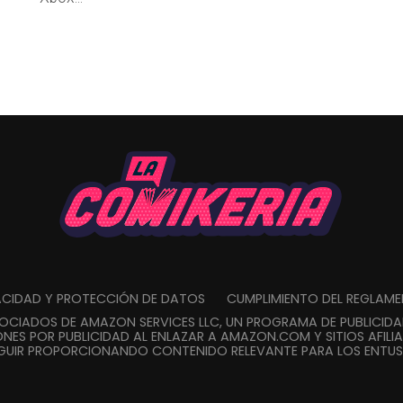
VACIDAD Y PROTECCIÓN DE DATOS
CUMPLIMIENTO DEL REGLAM
SOCIADOS DE AMAZON SERVICES LLC, UN PROGRAMA DE PUBLICID
NES POR PUBLICIDAD AL ENLAZAR A AMAZON.COM Y SITIOS AFILIA
GUIR PROPORCIONANDO CONTENIDO RELEVANTE PARA LOS ENTUSI