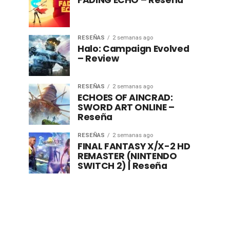
FADING ECHO – Reseña
RESEÑAS
2 semanas ago
Halo: Campaign Evolved
– Review
RESEÑAS
2 semanas ago
ECHOES OF AINCRAD:
SWORD ART ONLINE –
Reseña
RESEÑAS
2 semanas ago
FINAL FANTASY X/X-2 HD
REMASTER (NINTENDO
SWITCH 2) | Reseña