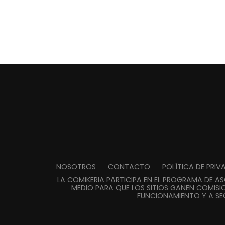
NOSOTROS
CONTACTO
POLÍTICA DE PRI
LA COMIKERIA PARTICIPA EN EL PROGRAMA DE A
MEDIO PARA QUE LOS SITIOS GANEN COMISIO
FUNCIONAMIENTO Y A SE