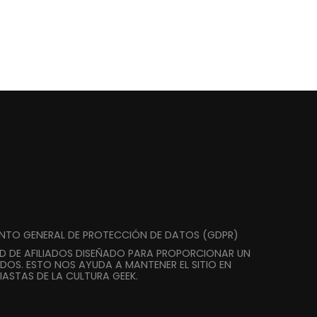
ENTO GENERAL DE PROTECCIÓN DE DATOS (GDPR)
AD DE AFILIADOS DISEÑADO PARA PROPORCIONAR UN
DOS. ESTO NOS AYUDA A MANTENER EL SITIO EN
ASTAS DE LA CULTURA GEEK.