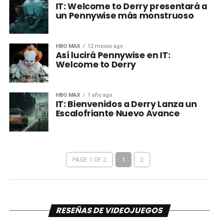
IT: Welcome to Derry presentará a
un Pennywise más monstruoso
HBO MAX
12 meses ago
Así lucirá Pennywise en IT:
Welcome to Derry
HBO MAX
1 año ago
IT: Bienvenidos a Derry Lanza un
Escalofriante Nuevo Avance
PAGE 1 OF 2
1
2
RESEÑAS DE VIDEOJUEGOS