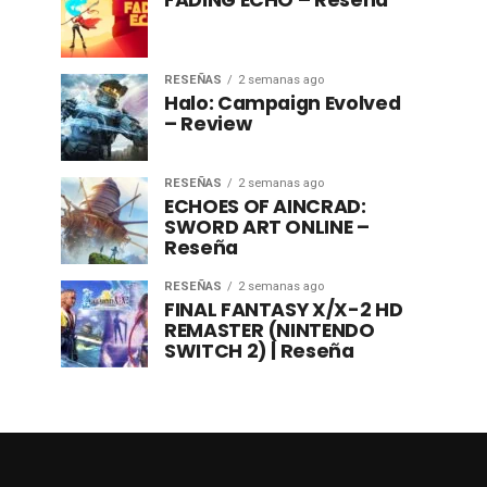
FADING ECHO – Reseña
RESEÑAS
2 semanas ago
Halo: Campaign Evolved
– Review
RESEÑAS
2 semanas ago
ECHOES OF AINCRAD:
SWORD ART ONLINE –
Reseña
RESEÑAS
2 semanas ago
FINAL FANTASY X/X-2 HD
REMASTER (NINTENDO
SWITCH 2) | Reseña