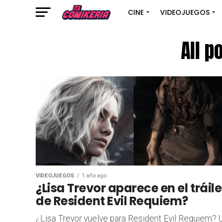
CINE
VIDEOJUEGOS
All p
VIDEOJUEGOS
1 año ago
¿Lisa Trevor aparece en el tráile
de Resident Evil Requiem?
¿Lisa Trevor vuelve para Resident Evil Requiem? 