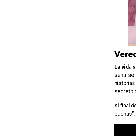
Vered
La vida 
sentirse
historias
secreto 
Al final 
buenas”.