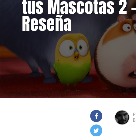
tus Mascotas 2 
Reseña
P
B