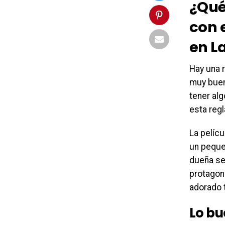
¿Qué
con 
en
L
Hay una 
muy buen
tener alg
esta regl
La pelícu
un peque
dueña se
protagon
adorado 
Lo bu