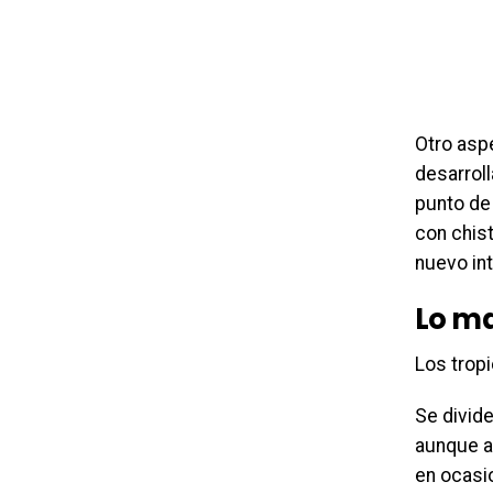
Otro asp
desarrol
punto de
con chis
nuevo int
Lo ma
Los tropi
Se divide
aunque al
en ocasio