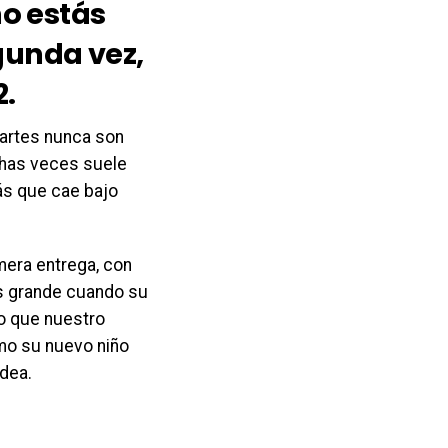
o estás
gunda vez,
2
.
partes nunca son
chas veces suele
s que cae bajo
mera entrega, con
 grande cuando su
to que nuestro
ómo su nuevo niño
odea.