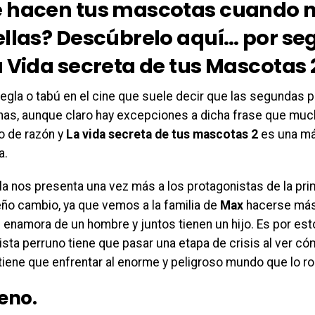
 hacen tus mascotas cuando n
ellas? Descúbrelo aquí… por se
a Vida secreta de tus Mascotas 
regla o tabú en el cine que suele decir que las segundas 
as, aunque claro hay excepciones a dicha frase que mu
o de razón y
La vida secreta de tus mascotas 2
es una má
a.
la nos presenta una vez más a los protagonistas de la pri
ño cambio, ya que vemos a la familia de
Max
hacerse más
 enamora de un hombre y juntos tienen un hijo. Es por es
ista perruno tiene que pasar una etapa de crisis al ver c
tiene que enfrentar al enorme y peligroso mundo que lo r
eno.