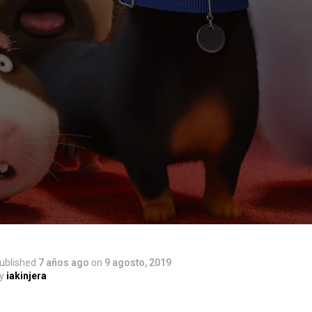
–
ublished
7 años ago
on
9 agosto, 2019
y
iakinjera