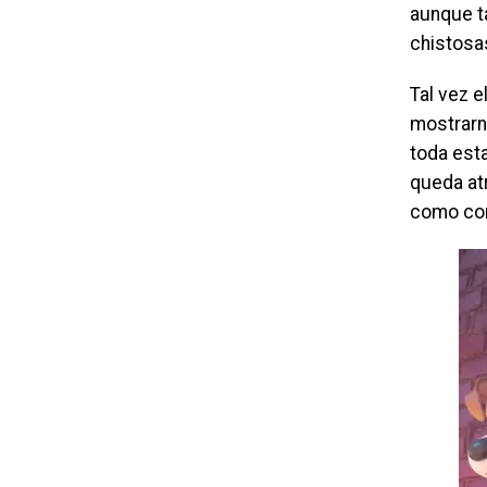
aunque t
chistosa
Tal vez e
mostrarn
toda esta
queda at
como cor