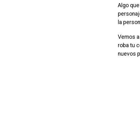
Algo que 
personaje
la perso
Vemos a
roba tu 
nuevos pe