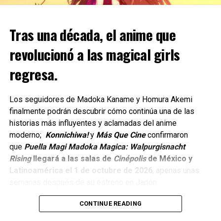
Special.
Reunirá a personajes icónicos de series como Smiling
Tras una década, el anime que
comments
Friends y Aqua Teen Hunger Force en una sátira
ambientada a bordo de un crucero.
revolucionó a las magical girls
regresa.
Dando continuidad a más de dos décadas de historia de
Robot Chicken, el segundo especial estará dedicado a los
personajes más emblemáticos de Cartoon Network.
Los seguidores de Madoka Kaname y Homura Akemi
finalmente podrán descubrir cómo continúa una de las
Y celebrará el 35.º aniversario del canal que dio origen a
historias más influyentes y aclamadas del anime
algunas de las animaciones más queridas por varias
moderno;
Konnichiwa!
y
Más Que Cine
confirmaron
generaciones.
que
Puella Magi Madoka Magica: Walpurgisnacht
Rising
llegará a las salas de
Cinépolis
de México y
Actualmente, el episodio se encuentra en producción.
Latinoamérica el 1 de octubre de 2026
, apenas unas
La locura al máximo con Robot
semanas después de su estreno en Japón.
Chicken
CONTINUE READING