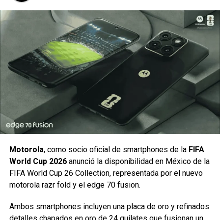
RELATED TOPICS:
GAMES WITH GOLD
XBOX
XBOX GAME PASS
XBOX GAMES WITH GOLD
XBOX LIVE GOLD
XBOX ONE
UP NEXT
Red Hood forma un nuevo equipo de “héroes
rechazados”
DON'T MISS
Rumbo a Year of the Villain: Wonder Woman
ha caído
Yosimar Astivia
Motorola
, como socio oficial de smartphones de la
FIFA
World Cup 2026
anunció la disponibilidad en México de la
FIFA World Cup 26 Collection, representada por el nuevo
motorola razr fold y el edge 70 fusion.
Ambos smartphones incluyen una placa de oro y refinados
detalles chapados en oro de 24 quilates que
fusionan un