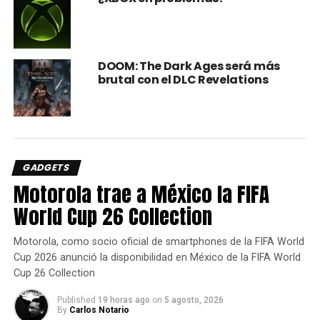
DOOM: The Dark Ages será más
brutal con el DLC Revelations
Para
Xbox 360
(retrocompatibles en
Xbox One
), del
01 al
15 de Octubre
,
Disney Bolt
; y del
16 al 31 de Octubre
GADGETS
Ninja Gaiden 3: Razor’s Edge
.
Motorola trae a México la FIFA
World Cup 26 Collection
Así que amigos, ya lo saben, en Octubre tendremos juegos
de distintis géneros que seguramente satisfacen a todos
los gamers de
Xbox
.
Motorola, como socio oficial de smartphones de la FIFA World
Cup 2026 anunció la disponibilidad en México de la FIFA World
Cup 26 Collection
comments
Published
19 horas ago
on
5 agosto, 2026
By
Carlos Notario