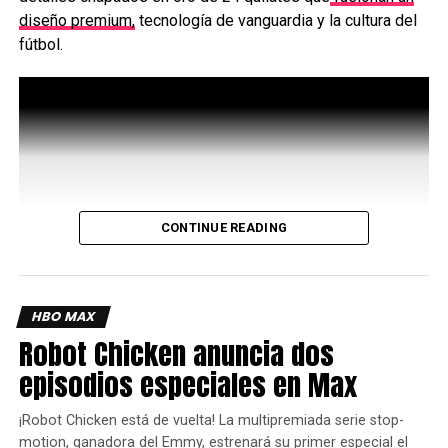
diseño premium,
tecnología de vanguardia y la cultura del
fútbol.
CONTINUE READING
HBO MAX
Inspirado en la marca oficial del torneo, ambos
Robot Chicken anuncia dos
dispositivos combinan elementos icónicos del fútbol con
la artesanía característica de Motorola, lo que da como
episodios especiales en Max
resultado productos premium y profundamente arraigados
en la cultura del juego.
¡Robot Chicken está de vuelta! La multipremiada serie stop-
motion, ganadora del Emmy, estrenará su primer especial el