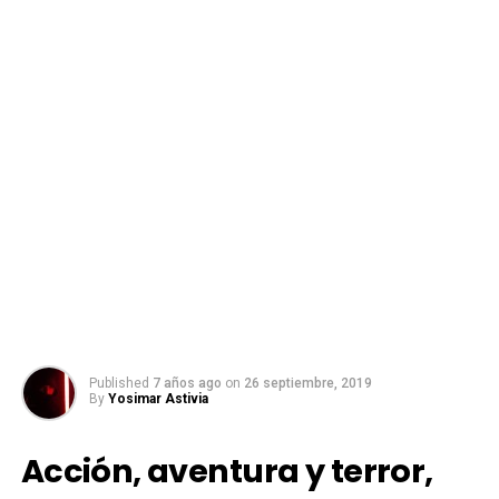
Published
7 años ago
on
26 septiembre, 2019
By
Yosimar Astivia
Acción, aventura y terror,