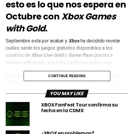
esto es lo que nos espera en
Octubre con
Xbox Games
with Gold
.
Septiembre esta por acabar y
Xbox
ha decidido revelar
cuáles serán los juegos gratuitos disponibles a los
usuarios de
Xbox Live Gold
y
Game Pass
gracias a
Games with Gold
y ahora les contamos cuáles son.
Para
Xbox One
y durante
todo el mes de Octubre del
CONTINUE READING
2019
podremos descargar
Tembo the Badass Elephant
,
juego en 2D de aventura; y del
16 de Octubre al 16 de
YOU MAY LIKE
Noviembre del 2019
, podremos descargar
Friday the
13th: The Game
, justo para la época más espeluznante
XBOX FanFest Tour confirma su
fecha en la CDMX
del año.
¿XBOX en problemas?