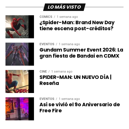
Creados por Seth Green y Matthew Senreich, y producidos
LO MÁS VISTO
por Stoopid Buddy Studios, los nuevos especiales de
Robot Chicken fueron anunciados durante el Festival
CÓMICS
1 semana ago
¿Spider-Man: Brand New Day
Internacional de Cine de Animación de Annecy.
tiene escena post-créditos?
Mientras llega su estreno, las once temporadas de la
serie ya están disponibles en HBO Max.
EVENTOS
1 semana ago
Gundam Summer Event 2026: La
gran fiesta de Bandai en CDMX
CINE
1 semana ago
SPIDER-MAN: UN NUEVO DÍA |
Reseña
EVENTOS
1 semana ago
Así se vivió el 9o Aniversario de
Free Fire
Desde su debut en el bloque Adult Swim, Robot Chicken