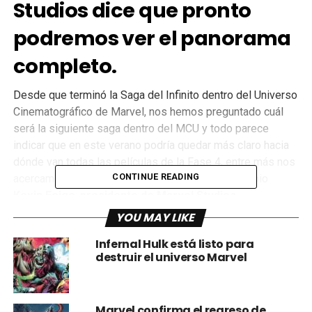
Studios dice que pronto
podremos ver el panorama
completo.
Desde que terminó la Saga del Infinito dentro del Universo
Cinematográfico de Marvel, nos hemos preguntado cuál
será la siguiente saga dentro del MCU y todo parece
indicar que en este verano podría quedar más claro hacia
dónde van todas las películas de la Fase 4, entre más nos
CONTINUE READING
acercamos a su fin; tal como lo ha revelado el propio
Kevin Feige
,
presidente de Marvel Studios.
YOU MAY LIKE
Infernal Hulk está listo para
destruir el universo Marvel
Marvel confirma el regreso de