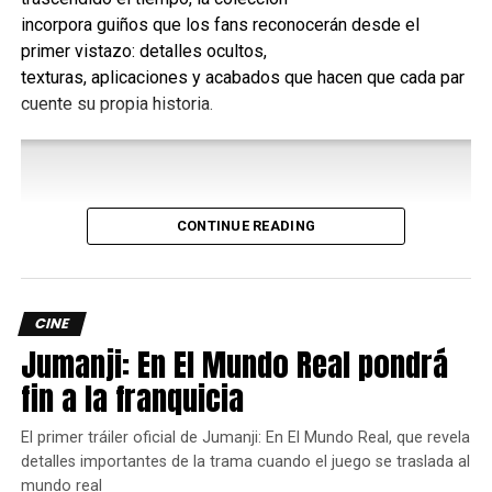
incorpora guiños que los fans reconocerán desde el
Fuente
.
primer vistazo: detalles ocultos,
texturas, aplicaciones y acabados que hacen que cada par
cuente su propia historia.
comments
RELATED TOPICS:
FASE 4
MARVEL CINEMATIC UNIVERSE
MARVEL COMICS
MCU
CONTINUE READING
UP NEXT
“TELÉFONO NEGRO” (2021) | Reseña sin
spoilers
CINE
DON'T MISS
Jumanji: En El Mundo Real pondrá
“Goodbye, DonGlees!” llega a cines en julio
de este año
fin a la franquicia
El primer tráiler oficial de Jumanji: En El Mundo Real, que revela
Yosimar Astivia
detalles importantes de la trama cuando el juego se traslada al
mundo real