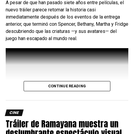
A pesar de que han pasado siete años entre películas, el
convierten cada par en una pieza llena de personalidad.
nuevo tráiler parece retomar la historia casi
inmediatamente después de los eventos de la entrega
Esta colección llegará exclusivamente con dos modelos:
anterior, que terminó con Spencer, Bethany, Martha y Fridge
Wally Funk Spider-Man y
descubriendo que las criaturas —y sus avatares— del
Wally Funk Hulk, convirtiéndose en la única puerta de
juego han escapado al mundo real.
entrada para los fans a este
lanzamiento.
Como en toda historia de HEYDUDE, la comodidad sigue
siendo el verdadero
superpoder.
CONTINUE READING
Ambos modelos conservan la ligereza y flexibilidad que
distinguen a la
marca, demostrando que el estilo y la funcionalidad
pueden convivir en el mismo
CINE
universo.
Tráiler de Ramayana muestra un
deslumbrante espectáculo visual
El éxito de Spider-Man