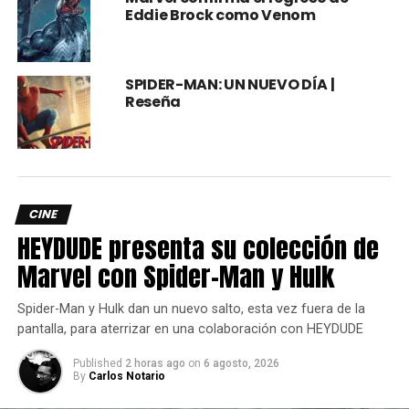
Eddie Brock como Venom
SPIDER-MAN: UN NUEVO DÍA |
Reseña
CINE
HEYDUDE presenta su colección de
Marvel con Spider-Man y Hulk
Spider-Man y Hulk dan un nuevo salto, esta vez fuera de la
pantalla, para aterrizar en una colaboración con HEYDUDE
Published
2 horas ago
on
6 agosto, 2026
By
Carlos Notario