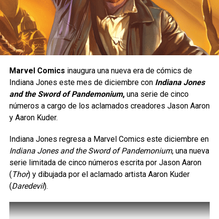
Una peleadora de presión constante.
DON'T MISS
X-Men ’97 estrena primer tráiler y confirma
fecha de estreno
Yasmine está diseñada para quienes disfrutan de un
estilo de juego ofensivo;
se trata de un personaje de
tipo
rushdown
, cuyo objetivo es mantenerse cerca del
Carlos Notario
rival para presionarlo de manera constante y obligarlo a
Marvel Comics
inaugura una nueva era de cómics de
cometer errores. Su estilo de combate está inspirado en
Indiana Jones este mes de diciembre con
Indiana Jones
el
Eskrima
, un arte marcial filipino, e incorpora el uso de
and the Sword of Pandemonium
,
una serie de cinco
un
karambit
, además de una gran movilidad, ataques
números a cargo de los aclamados creadores Jason Aaron
rápidos y múltiples opciones para extender combos.
y Aaron Kuder.
Indiana Jones regresa a Marvel Comics este diciembre en
Indiana Jones and the Sword of Pandemonium
, una nueva
serie limitada de cinco números escrita por Jason Aaron
(
Thor
) y dibujada por el aclamado artista Aaron Kuder
(
Daredevil
).