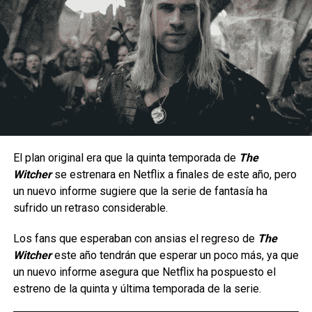
Un estilo arriesgado y difícil de dominar.
Al ser una peleadora cuyo estilo de juego se enfoca en la
constante presión a corta distancia, la hace un personaje
con una jugabilidad muy arriesgada ya que por lo mismo no
hay margen para errores, puesto que una combo fallido
significa una ventana muy corta para recuperarse antes de
El plan original era que la quinta temporada de
The
que el oponente contraataque; aunque en manos
Witcher
se estrenara en Netflix a finales de este año, pero
La serie da inicio a una etapa totalmente nueva de
experimentadas puede generar una presión constante
un nuevo informe sugiere que la serie de fantasía ha
aventuras en cómic para el icónico arqueólogo,
gracias a su velocidad, movilidad y capacidad para alternar
sufrido un retraso considerable.
ambientada en la época de las películas originales que
entre ataques terrestres y aéreos.
marcaron un hito.
Los fans que esperaban con ansias el regreso de
The
Witcher
este año tendrán que esperar un poco más, ya que
Tras los sucesos de
En busca del arca perdida
, los
un nuevo informe asegura que Netflix ha pospuesto el
villanos más infames de Indy —incluido el improbable
estreno de la quinta y última temporada de la serie.
regreso de un archienemigo— buscan una nueva y
aterradora fuente de poder para resarcirse de sus