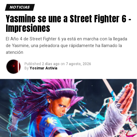
NOTICIAS
Cierre de estudios, despidos
Yasmine se une a Street Fighter 6 –
y más por parte de
Impresiones
Embracer
El Año 4 de Street Fighter 6 ya está en marcha con la llegada
de Yasmine, una peleadora que rápidamente ha llamado la
Embracer también ha realizado despidos en
Gearbox
atención
Publishing, el fabricante de Tomb Raider Crystal
Dynamics, el estudio de remake de Knights of the Old
Published
2 días ago
on
7 agosto, 2026
By
Yosimar Astivia
Republic Beamdog, el fabricante de Pinball FX Zen
Studios y el estudio de Deus Ex Eidos Montreal, entre
otros.
La compañía confirmó el jueves que 483 empleados
fueron despedidos durante su tercer tercer trimestre
fiscal que finalizó en diciembre de 2023.
Sumado a los 904 empleados despedidos durante el
trimestre anterior, el número total de puestos de trabajo