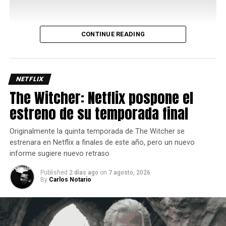
CONTINUE READING
Uno de los aspectos más interesantes de su kit es el
Bayani Mode
, una mecánica que potencia varios de sus
movimientos y le permite acceder a rutas de combo más
largas y con mayor daño, así que administrar
NETFLIX
correctamente este recurso es clave para sacar el máximo
The Witcher: Netflix pospone el
provecho del personaje ya que requiere de dos barras de
estreno de su temporada final
energía.
Originalmente la quinta temporada de The Witcher se
estrenara en Netflix a finales de este año, pero un nuevo
informe sugiere nuevo retraso
Published
2 días ago
on
7 agosto, 2026
By
Carlos Notario