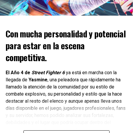
eliminados debido a su reestructuración asciende a 1.387.
Con mucha personalidad y potencial
para estar en la escena
competitiva.
El Año 4 de
Street Fighter 6
ya está en marcha con la
llegada de
Yasmine
, una peleadora que rápidamente ha
llamado la atención de la comunidad por su estilo de
Embracer canceló 29 juegos no anunciados y cerró siete
combate explosivo, su personalidad y estilo que la hace
estudios internos durante los seis meses que terminaron
destacar al resto del elenco y aunque apenas lleva unos
en diciembre.
días disponible en el juego, jugadores profesionales, fans
El director general del grupo, Lars Wingefors, dijo hoy que
y su servidor, hemos podido analizar sus fortalezas,
el plan de reestructuración está entrando en su “recta
debilidades y el lugar que podría ocupar dentro del
final”, pero advirtió que podrían producirse más recortes a
competitivo y aquí les cuento el cómo se siente esta