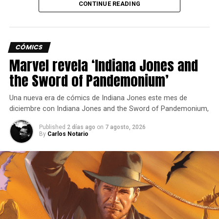
CONTINUE READING
medida que la empresa busca vender más activos.
nueva peleadora.
deuda neta para el 31 de marzo de 2024
. Sin embargo
,
ciertas desinversiones podrían reducir significativamente
CÓMICS
la deuda neta después del 31 de marzo”.
Marvel revela ‘Indiana Jones and
Siguenos en todas nuestras
redes sociales
para estar
the Sword of Pandemonium’
enterado de lo más atractivo del mundo geek, además
suscríbete a nuestro canal de
Youtube
y
podcast
.
Una nueva era de cómics de Indiana Jones este mes de
diciembre con Indiana Jones and the Sword of Pandemonium,
comments
Published
2 días ago
on
7 agosto, 2026
By
Carlos Notario
RELATED TOPICS:
DESPIDOS
EMBRACERGROUP
VIDEOJUEGOS
UP NEXT
HAWKED, un shooter de extracción muy
diferente esta aquí