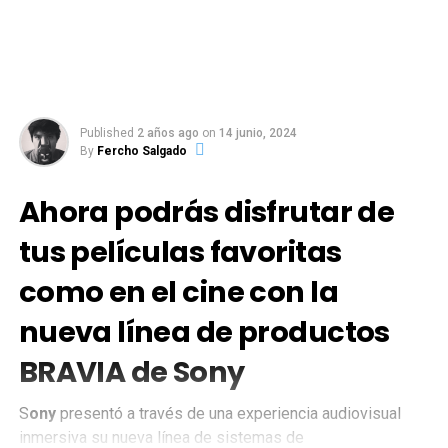
Published
2 años ago
on
14 junio, 2024
By
Fercho Salgado
Ahora podrás disfrutar de
tus películas favoritas
como en el cine con la
nueva línea de productos
BRAVIA de Sony
S
ony
presentó a través de una experiencia audiovisual
inmersiva su nueva línea de sistemas de