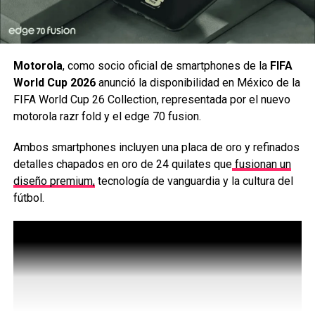
están equipados con tecnologías que dan colores y
contraste auténticos a fin de preservar los detalles de las
zonas oscuras en las escenas más demandantes y el
brillo de manera inteligente para lograr un entorno visual
Motorola
, como socio oficial de smartphones de la
FIFA
igual de luminoso que una sala de cine. De esta manera, la
World Cup 2026
anunció la disponibilidad en México de la
experiencia de visualización en casa es fiel a la intención
FIFA World Cup 26 Collection, representada por el nuevo
creativa del equipo cinematográfico que produjo el
motorola razr fold y el edge 70 fusion.
contenido. Algunas de las características más destacadas
de estos tres modelos son:
Ambos smartphones incluyen una placa de oro y refinados
detalles chapados en oro de 24 quilates que
fusionan un
Studio Calibrated
que reproduce la calidad de
diseño premium,
tecnología de vanguardia y la cultura del
imagen y sonido, según la visión de los creadores.
fútbol.
Ahora incorpora Prime Video Calibrated Mode, el
nuevo integrante que robustece la oferta de
entretenimiento junto a
Netflix Adaptive Calibrated Mode y el SONY
PICTURES CORE (antes BRAVIA CORE) con un
mundo más amplio de diversión.