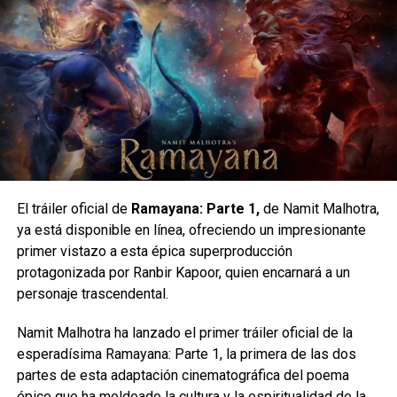
El impresionante éxito en taquilla de la nueva película de
Spider-Man reafirma al trepamuros como el rey
indiscutible del cine de superhéroes.
El tráiler oficial de
Ramayana: Parte 1,
de Namit Malhotra,
Esto da lugar a un montón de momentos hilarantes
ya está disponible en línea, ofreciendo un impresionante
mientras los héroes virtuales Smolder, Shelly, Mouse y
primer vistazo a esta épica superproducción
Ruby se adaptan a la realidad.
protagonizada por Ranbir Kapoor, quien encarnará a un
personaje trascendental.
El reparto incluye a Dwayne Johnson (“Dr. Xander ‘Smolder’
Bravestone”), Jack Black (“Profesor Sheldon ‘Shelly’
Namit Malhotra ha lanzado el primer tráiler oficial de la
Oberon”), Kevin Hart (“Franklin ‘Mouse’ Finbar”), Karen
esperadísima Ramayana: Parte 1, la primera de las dos
Gillan (“Ruby Roundhouse”), Alex Wolff (“Spencer Gilpin”),
partes de esta adaptación cinematográfica del poema
Madison Iseman (“Bethany Walker”), Morgan Turner
épico que ha moldeado la cultura y la espiritualidad de la