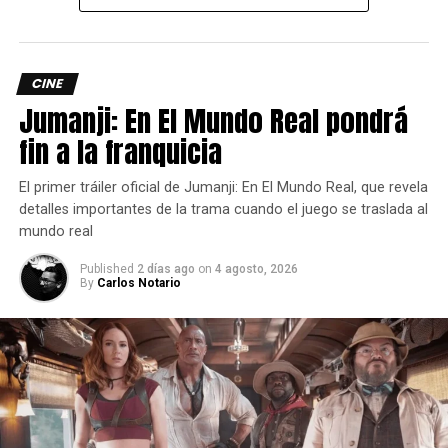
enterado de lo más atractivo del mundo geek, además
suscríbete a nuestro canal de
Youtube
y
podcast
CINE
Jumanji: En El Mundo Real pondrá
comments
fin a la franquicia
El primer tráiler oficial de Jumanji: En El Mundo Real, que revela
RELATED TOPICS:
ALIEN
CINE
PREDATOR
SECUELAS
TERROR
detalles importantes de la trama cuando el juego se traslada al
mundo real
UP NEXT
AMD Radeon es la clave para vivir al máximo
Published
2 días ago
on
4 agosto, 2026
CoD: Black Ops 6
By
Carlos Notario
DON'T MISS
EA SPORTS FC MOBILE vive la pasión de la
CONMEBOL Libertadores
Carlos Notario