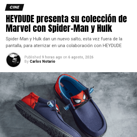
película se estrenará directamente en streaming.
CINE
HEYDUDE presenta su colección de
El regreso del director de
Marvel con Spider-Man y Hulk
Alien: Romulus
Spider-Man y Hulk dan un nuevo salto, esta vez fuera de la
En cuanto a Romulus, Steve Asbell, jefe de 20th Century
pantalla, para aterrizar en una colaboración con HEYDUDE
Studios, confirmó que el director Fede Álvarez está en
Published
9 horas ago
on
6 agosto, 2026
conversaciones para dirigir una secuela directa.
By
Carlos Notario
Esta continuaría el viaje de los sobrevivientes de la
película anterior, Rain Carradine y su hermano androide,
Andy.