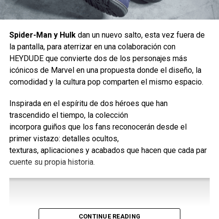
Spider-Man y Hulk
dan un nuevo salto, esta vez fuera de
la pantalla, para aterrizar en una colaboración con
“Estamos trabajando en una idea de secuela ahora.
HEYDUDE que convierte dos de los personajes más
Todavía no hemos cerrado nuestro trato con Fede
icónicos de Marvel en una propuesta donde el diseño, la
[Álvarez], pero lo haremos, y él tiene una idea en la que
comodidad y la cultura pop comparten el mismo espacio.
estamos trabajando. Los dos sobrevivientes, Rain y Andy,
Inspirada en el espíritu de dos héroes que han
interpretados por Cailee Spaeny y David Jonsson, fueron
trascendido el tiempo, la colección
los puntos destacados de la película. Y siempre pienso en
incorpora guiños que los fans reconocerán desde el
ello como, ‘Wow, ¿adónde quiere la gente que vayan
primer vistazo: detalles ocultos,
después?’ Sabemos que habrá extraterrestres. Sabemos
texturas, aplicaciones y acabados que hacen que cada par
que habrá grandes escenas de terror. Pero me enamoré de
cuente su propia historia.
ambos y quiero ver cuál es su historia”.
El regreso de ambos personajes a la pantalla grande es
una gran noticia para los amantes del
sci-fi horror.
CONTINUE READING
Siguenos en todas nuestras
redes sociales
para estar