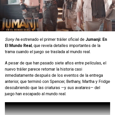
Sony h
a estrenado el primer tráiler oficial de
Jumanji: En
El Mundo Real
, que revela detalles importantes de la
trama cuando el juego se traslada al mundo real.
No se trata de llevar un personaje estampado, sino de
encontrar esas referencias que
A pesar de que han pasado siete años entre películas, el
convierten cada par en una pieza llena de personalidad.
nuevo tráiler parece retomar la historia casi
inmediatamente después de los eventos de la entrega
Esta colección llegará exclusivamente con dos modelos:
anterior, que terminó con Spencer, Bethany, Martha y Fridge
Wally Funk Spider-Man y
descubriendo que las criaturas —y sus avatares— del
Wally Funk Hulk, convirtiéndose en la única puerta de
juego han escapado al mundo real.
entrada para los fans a este
lanzamiento.
Como en toda historia de HEYDUDE, la comodidad sigue