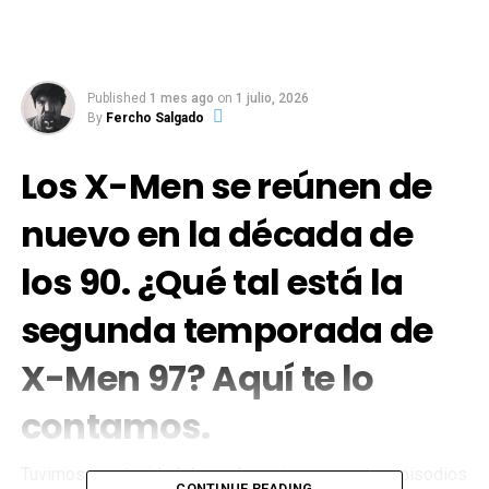
Published
1 mes ago
on
1 julio, 2026
By
Fercho Salgado
Los X-Men se reúnen de
nuevo en la década de
los 90. ¿Qué tal está la
segunda temporada de
X-Men 97? Aquí te lo
contamos.
Tuvimos oportunidad de ver los primeros cuatro episodios
CONTINUE READING