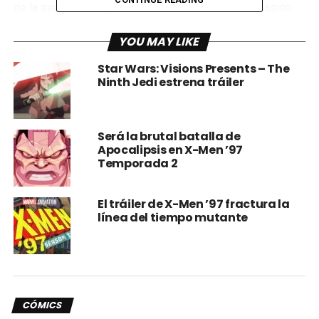
de la segunda temporada de X-Men 97. En esta ocasión
los mutantes están de vuelta para enfrentar a una amenaza
YOU MAY LIKE
que trasciende el tiempo: Apocalipsis.
Star Wars: Visions Presents – The
Ninth Jedi estrena tráiler
Será la brutal batalla de
Apocalipsis en X-Men ’97
Temporada 2
El tráiler de X-Men ’97 fractura la
línea del tiempo mutante
¿De qué trata la segunda
temporada de X-Men 97?
CÓMICS
La segunda temporada de
“X-Men 97”
comienza justo