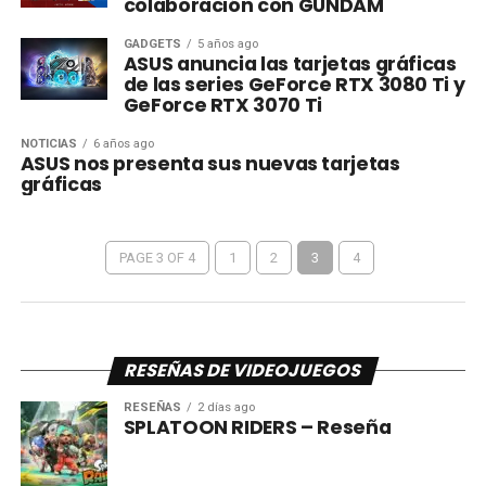
colaboración con GUNDAM
GADGETS
5 años ago
ASUS anuncia las tarjetas gráficas
de las series GeForce RTX 3080 Ti y
GeForce RTX 3070 Ti
NOTICIAS
6 años ago
ASUS nos presenta sus nuevas tarjetas
gráficas
PAGE 3 OF 4
1
2
3
4
RESEÑAS DE VIDEOJUEGOS
RESEÑAS
2 días ago
SPLATOON RIDERS – Reseña