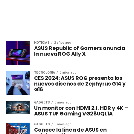
NOTICIAS
2 años ago
ASUS Republic of Gamers anuncia
la nueva ROG Ally X
TECNOLOGÍA
3 años ago
CES 2024: ASUS ROG presenta los
nuevos diseños de Zephyrus G14 y
G16
GADGETS
5 años ago
Un monitor con HDMI 2.1, HDR y 4K –
ASUS TUF Gaming VG28UQL1A
GADGETS
5 años ago
Conoce la línea de ASUS en