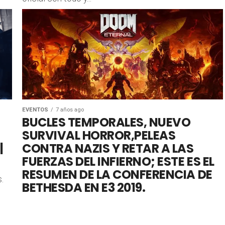
EVENTOS
7 años ago
BUCLES TEMPORALES, NUEVO
SURVIVAL HORROR,PELEAS
|
CONTRA NAZIS Y RETAR A LAS
FUERZAS DEL INFIERNO; ESTE ES EL
RESUMEN DE LA CONFERENCIA DE
.
BETHESDA EN E3 2019.
Por esto te amamos a Bethesda. E3 2019 ha dado
inicio y la conferencia de Berhesda nos ha dejado