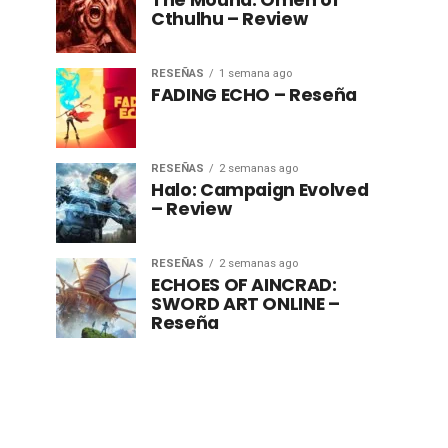
The Mound: Omen of
Cthulhu – Review
RESEÑAS
1 semana ago
FADING ECHO – Reseña
RESEÑAS
2 semanas ago
Halo: Campaign Evolved
– Review
RESEÑAS
2 semanas ago
ECHOES OF AINCRAD:
SWORD ART ONLINE –
Reseña