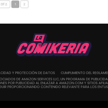
muy emocionados con todo lo que nos tiene
 OF 2
1
2
preparado;...
VACIDAD Y PROTECCIÓN DE DATOS
CUMPLIMIENTO DEL REGLAM
SOCIADOS DE AMAZON SERVICES LLC, UN PROGRAMA DE PUBLICID
NES POR PUBLICIDAD AL ENLAZAR A AMAZON.COM Y SITIOS AFILIA
GUIR PROPORCIONANDO CONTENIDO RELEVANTE PARA LOS ENTUSI