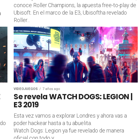
conoce Roller Champions, la apuesta free-to-play de
Ubisoft. En el marco de la E3, Ubisoftha revelado
a
Roller...
VIDEOJUEGOS
7 años ago
E
Se revela WATCH DOGS: LEGION |
E3 2019
Esta vez vamos a explorar Londres y ahora vas a
ado
poder hackear hasta a tu abuelita.
Watch Dogs: Legion ya fue revelado de manera
oficial con todo y...