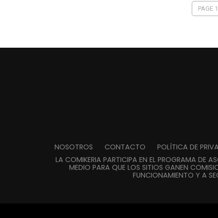
PAGE 1
NOSOTROS
CONTACTO
POLÍTICA DE PRI
LA COMIKERIA PARTICIPA EN EL PROGRAMA DE A
MEDIO PARA QUE LOS SITIOS GANEN COMISIO
FUNCIONAMIENTO Y A SE