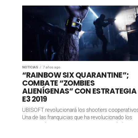
NOTICIAS
7 años ago
“RAINBOW SIX QUARANTINE”;
COMBATE “ZOMBIES
ALIENÍGENAS” CON ESTRATEGIA 
E3 2019
UBISOFT revolucionará los shooters cooperativos
Una de las franquicias que ha revolucionado los
esports y los juego competitivos es sin duda Tom
Clancy´s Rainbow Six Siege,...