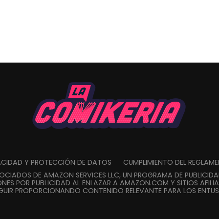
VACIDAD Y PROTECCIÓN DE DATOS
CUMPLIMIENTO DEL REGLAM
SOCIADOS DE AMAZON SERVICES LLC, UN PROGRAMA DE PUBLICID
NES POR PUBLICIDAD AL ENLAZAR A AMAZON.COM Y SITIOS AFILIA
GUIR PROPORCIONANDO CONTENIDO RELEVANTE PARA LOS ENTUSI