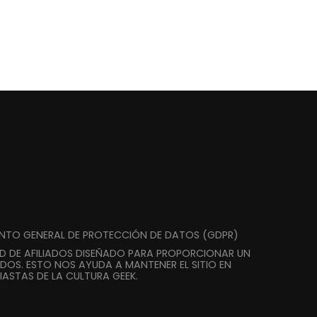
ENTO GENERAL DE PROTECCIÓN DE DATOS (GDPR)
AD DE AFILIADOS DISEÑADO PARA PROPORCIONAR UN
DOS. ESTO NOS AYUDA A MANTENER EL SITIO EN
ASTAS DE LA CULTURA GEEK.