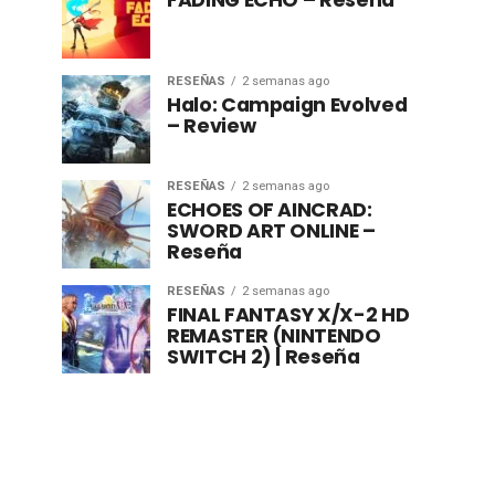
FADING ECHO – Reseña
RESEÑAS
2 semanas ago
Halo: Campaign Evolved
– Review
RESEÑAS
2 semanas ago
ECHOES OF AINCRAD:
SWORD ART ONLINE –
Reseña
RESEÑAS
2 semanas ago
FINAL FANTASY X/X-2 HD
REMASTER (NINTENDO
SWITCH 2) | Reseña