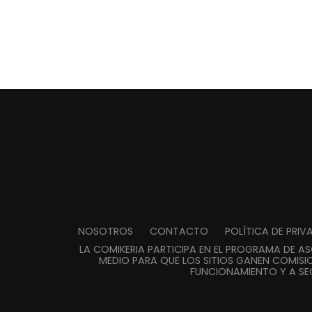
NOSOTROS
CONTACTO
POLÍTICA DE PRI
LA COMIKERIA PARTICIPA EN EL PROGRAMA DE A
MEDIO PARA QUE LOS SITIOS GANEN COMISIO
FUNCIONAMIENTO Y A SE