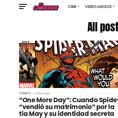
CINE
VIDEOJUEGOS
All po
CÓMICS
5 años ago
“One More Day”: Cuando Spide
“vendió su matrimonio” por la
tía May y su identidad secreta