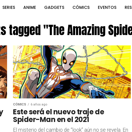
SERIES
ANIME
GADGETS
CÓMICS
EVENTOS
RE
sts tagged "The Amazing Spid
CÓMICS
6 años ago
y
Este será el nuevo traje de
Spider-Man en el 2021
El misterio del cambio de “look” aún no se revela. En