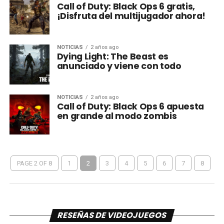
Call of Duty: Black Ops 6 gratis,
¡Disfruta del multijugador ahora!
NOTICIAS
2 años ago
Dying Light: The Beast es
anunciado y viene con todo
NOTICIAS
2 años ago
Call of Duty: Black Ops 6 apuesta
en grande al modo zombis
PAGE 2 OF 8
1
2
3
4
5
6
7
8
RESEÑAS DE VIDEOJUEGOS