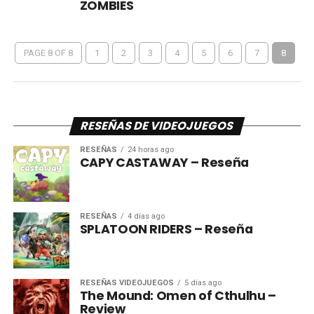
ZOMBIES
PAGE 8 OF 8
1
2
3
4
5
6
7
8
RESEÑAS DE VIDEOJUEGOS
RESEÑAS
24 horas ago
CAPY CASTAWAY – Reseña
RESEÑAS
4 días ago
SPLATOON RIDERS – Reseña
RESEÑAS VIDEOJUEGOS
5 días ago
The Mound: Omen of Cthulhu –
Review