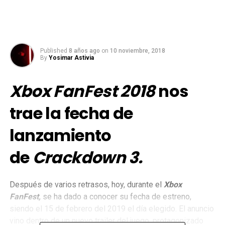
Published
8 años ago
on
10 noviembre, 2018
By
Yosimar Astivia
Xbox FanFest
2018
nos
trae la fecha de
lanzamiento
de
Crackdown 3.
Después de varios retrasos, hoy, durante el
Xbox
FanFest,
se ha dado a conocer su fecha de estreno,
siendo el 15 de febrero del 2019 el día elegido. El anuncio
vino dentro de un nuevo trailer del juego, protagonizado