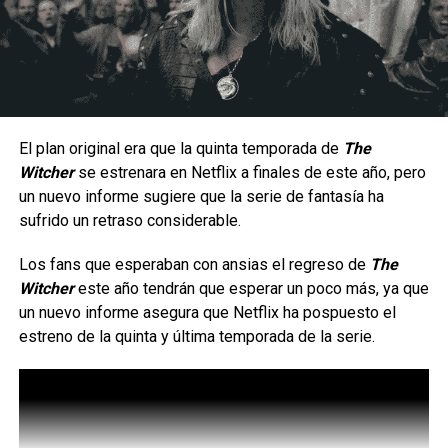
Al ser una peleadora cuyo estilo de juego se enfoca en la
constante presión a corta distancia, la hace un personaje
con una jugabilidad muy arriesgada ya que por lo mismo no
hay margen para errores, puesto que una combo fallido
significa una ventana muy corta para recuperarse antes de
El plan original era que la quinta temporada de
The
que el oponente contraataque; aunque en manos
Witcher
se estrenara en Netflix a finales de este año, pero
La serie da inicio a una etapa totalmente nueva de
experimentadas puede generar una presión constante
un nuevo informe sugiere que la serie de fantasía ha
aventuras en cómic para el icónico arqueólogo,
gracias a su velocidad, movilidad y capacidad para alternar
sufrido un retraso considerable.
ambientada en la época de las películas originales que
entre ataques terrestres y aéreos.
marcaron un hito.
Los fans que esperaban con ansias el regreso de
The
Witcher
este año tendrán que esperar un poco más, ya que
Tras los sucesos de
En busca del arca perdida
, los
un nuevo informe asegura que Netflix ha pospuesto el
villanos más infames de Indy —incluido el improbable
estreno de la quinta y última temporada de la serie.
regreso de un archienemigo— buscan una nueva y
aterradora fuente de poder para resarcirse de sus
derrotas.
Un poder que ha caído en manos de su antigua compañera,