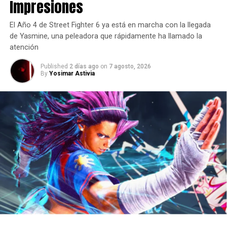
Impresiones
Xbox
?
El Año 4 de Street Fighter 6 ya está en marcha con la llegada
de Yasmine, una peleadora que rápidamente ha llamado la
comments
atención
Published
2 días ago
on
7 agosto, 2026
By
Yosimar Astivia
RELATED TOPICS:
CRACKDOWN 3
XBOX FAN FEST MEXICO
XBOX ONE
UP NEXT
El nuevo trailer de Super Smash Bros.
Ultimate es lo que necesitas para iniciar la
semana.
DON'T MISS
Regresaremos al Bosque de los 100 Acres en
Kingdom Hearts III
Yosimar Astivia