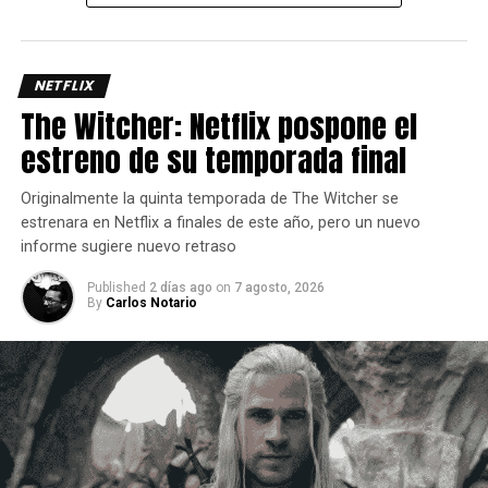
Uno de los aspectos más interesantes de su kit es el
Bayani Mode
, una mecánica que potencia varios de sus
movimientos y le permite acceder a rutas de combo más
largas y con mayor daño, así que administrar
NETFLIX
correctamente este recurso es clave para sacar el máximo
The Witcher: Netflix pospone el
provecho del personaje ya que requiere de dos barras de
estreno de su temporada final
energía.
Originalmente la quinta temporada de The Witcher se
estrenara en Netflix a finales de este año, pero un nuevo
informe sugiere nuevo retraso
Published
2 días ago
on
7 agosto, 2026
By
Carlos Notario
Un estilo arriesgado y difícil de dominar.