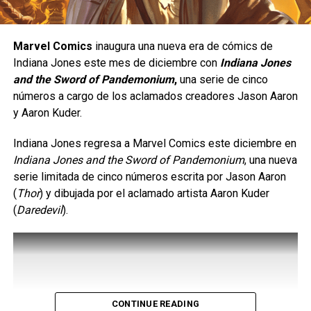
estilo de juego ofensivo;
se trata de un personaje de
tipo
rushdown
, cuyo objetivo es mantenerse cerca del
rival para presionarlo de manera constante y obligarlo a
Marvel Comics
inaugura una nueva era de cómics de
cometer errores. Su estilo de combate está inspirado en
Indiana Jones este mes de diciembre con
Indiana Jones
el
Eskrima
, un arte marcial filipino, e incorpora el uso de
and the Sword of Pandemonium
,
una serie de cinco
un
karambit
, además de una gran movilidad, ataques
números a cargo de los aclamados creadores Jason Aaron
rápidos y múltiples opciones para extender combos.
y Aaron Kuder.
Indiana Jones regresa a Marvel Comics este diciembre en
Indiana Jones and the Sword of Pandemonium
, una nueva
serie limitada de cinco números escrita por Jason Aaron
(
Thor
) y dibujada por el aclamado artista Aaron Kuder
(
Daredevil
).
CONTINUE READING