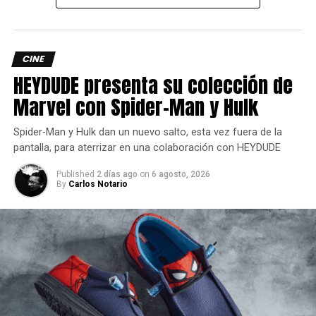
(
Jack Finsterer
) que cambia los planes de los militares
obligándolos a ponerse al descubierto y que la misión
ahora consista en salir con vida de ahí.
CINE
HEYDUDE presenta su colección de
Marvel con Spider-Man y Hulk
Spider-Man y Hulk dan un nuevo salto, esta vez fuera de la
pantalla, para aterrizar en una colaboración con HEYDUDE
Published
2 días ago
on
6 agosto, 2026
By
Carlos Notario
LO BUENO