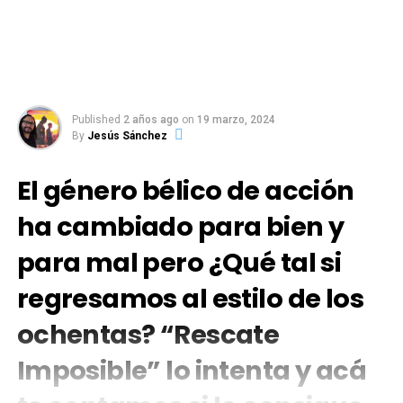
Published
2 años ago
on
19 marzo, 2024
By
Jesús Sánchez
El género bélico de acción
ha cambiado para bien y
para mal pero ¿Qué tal si
regresamos al estilo de los
ochentas? “Rescate
Imposible” lo intenta y acá