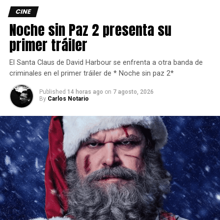
siga sumando a las filas, así que
“Rescate Imposible”
CINE
regresa a lo básico, una narrativa simple pero con
Noche sin Paz 2 presenta su
personajes interesantes que además se da el lujo de
primer tráiler
colocar una pequeña crítica a la venerada institución
armamentista.
El Santa Claus de David Harbour se enfrenta a otra banda de
criminales en el primer tráiler de * Noche sin paz 2*
Published
14 horas ago
on
7 agosto, 2026
By
Carlos Notario
¿DE QUÉ TRATA “RESCATE