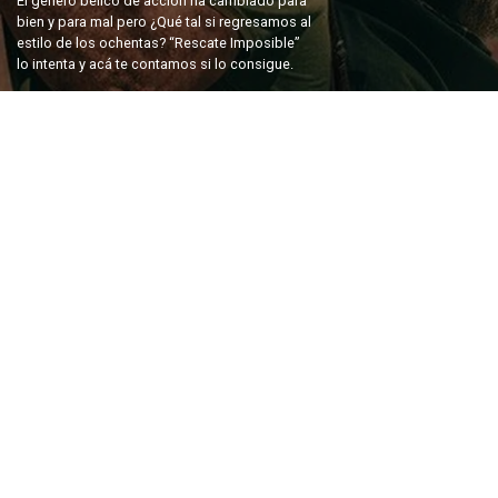
El género bélico de acción ha cambiado para
bien y para mal pero ¿Qué tal si regresamos al
estilo de los ochentas? “Rescate Imposible”
lo intenta y acá te contamos si lo consigue.