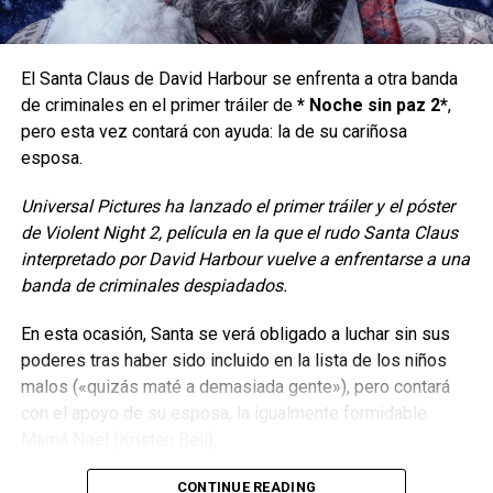
IMPOSIBLE”?
El Santa Claus de David Harbour se enfrenta a otra banda
La película nos pone rápidamente en contexto y nos
de criminales en el primer tráiler de
* Noche sin paz 2*
,
informa acerca de un peligroso grupo extremista en
Asia
pero esta vez contará con ayuda: la de su cariñosa
que tiene secuestrado a un agente de la
C.I.A
, es por eso
esposa.
que se arma un pequeño grupo de fuerzas especiales
para hacer una misión de rescate que está liderada por el
Universal Pictures ha lanzado el primer tráiler y el póster
Sargento John Sweet (
Milo Ventimiglia
) y que cuenta
de Violent Night 2, película en la que el rudo Santa Claus
entre su miembros al humorista Sargento Bishop (
Ricky
interpretado por David Harbour vuelve a enfrentarse a una
Whittle
), al duro Sargento Abell (
Luke Hemsworth
) y por
banda de criminales despiadados.
mero juego del destino al novato Sargento Kinney (
Liam
Hemsworth
), mientras ellos están en tierra serán guiados
En esta ocasión, Santa se verá obligado a luchar sin sus
por un experimentado piloto (
Russell Crowe
) que los
poderes tras haber sido incluido en la lista de los niños
vigila mediante un dron.
malos («quizás maté a demasiada gente»), pero contará
con el apoyo de su esposa, la igualmente formidable
Una simple misión de rescate nunca es simple en
Mamá Noel (Kristen Bell).
Hollywood
y por supuesto que las cosas se empiezan a
complicar con la llegada de un peligroso agente de la
KGB
CONTINUE READING