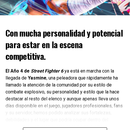
Los números logrados por
gamescom latam
Con mucha personalidad y potencial
Del 26 al 30 de junio, más de 4 millones de personas
siguieron el evento a través de transmisiones en vivo,
para estar en la escena
desde el countdown hasta los paneles liderados por
competitiva.
oradores de la industria.
Esto quiere decir lo siguiente en números para gamescom
El Año 4 de
Street Fighter 6
ya está en marcha con la
latam:
llegada de
Yasmine
, una peleadora que rápidamente ha
llamado la atención de la comunidad por su estilo de
Más de 100.000 personas de más de 70 países;
combate explosivo, su personalidad y estilo que la hace
Alrededor de 2.000 visitantes B2B, 66 países;
destacar al resto del elenco y aunque apenas lleva unos
días disponible en el juego, jugadores profesionales, fans
13 patrocinadores;
y su servidor, hemos podido analizar sus fortalezas,
1.020 marcas presentes en el evento de 54 países;
debilidades y el lugar que podría ocupar dentro del
competitivo y aquí les cuento el cómo se siente esta
73 expositores y 51 co-expositores;