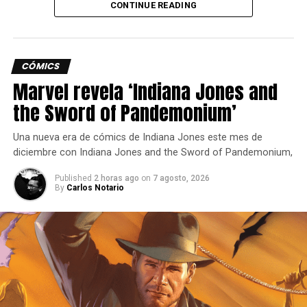
CONTINUE READING
nueva peleadora.
47 espacios de experiencia para socios;
200 publishers (con 76 publishers que expusieron
contenidos al público);
CÓMICS
Más de 700 estudios en las áreas B2C y B2B;
Marvel revela ‘Indiana Jones and
Más de 400 juegos para probar y 81 lanzamientos;
the Sword of Pandemonium’
25.000 metros cuadrados de exposición;
Una nueva era de cómics de Indiana Jones este mes de
16 áreas propias;
diciembre con Indiana Jones and the Sword of Pandemonium,
226 horas de contenido;
Published
2 horas ago
on
7 agosto, 2026
By
Carlos Notario
434 oradores en 5 días;
4.724.215 visualizaciones de transmisiones en
línea;
Participaron más de 1.000 creadores de contenido;
25 socios de medios de comunicación de 3
continentes;