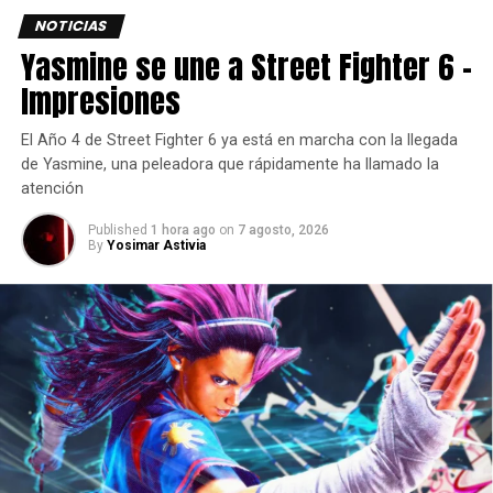
primera gamescom en
NOTICIAS
América Latina habla de la
Yasmine se une a Street Fighter 6 –
fortaleza de la marca
Impresiones
global. La gamescom tiene
El Año 4 de Street Fighter 6 ya está en marcha con la llegada
un alcance impresionante
de Yasmine, una peleadora que rápidamente ha llamado la
en todo el mundo”
atención
Published
1 hora ago
on
7 agosto, 2026
By
Yosimar Astivia
dijo el CEO de Koelnmesse,
Gerald Böse.
La edición del evento 2024 contó con 17 socios de
contenido:
Atari, Bandai Namco, CipSoft, Epic Games,
Fellow Traveler, Frost Giant Games, Google Play, Gravity,
Honor of Kings, Nintendo, SEGA, Square Enix, Supercell,
TecToy, Ubisoft, Warner Bros. Games y Whitethorn Games.