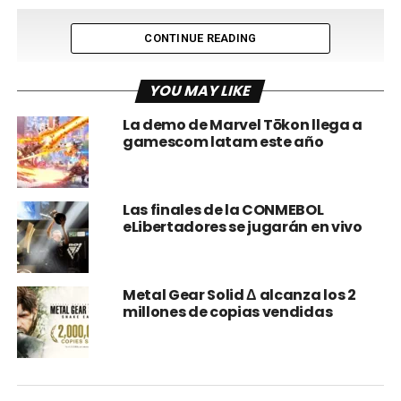
CONTINUE READING
YOU MAY LIKE
La demo de Marvel Tōkon llega a
gamescom latam este año
Las finales de la CONMEBOL
eLibertadores se jugarán en vivo
Para Gustavo Steinberg, CEO de gamescom latam, la
realización de la primera edición de gamescom en
Latinoamérica superó las expectativas:
Metal Gear Solid Δ alcanza los 2
“gamescom latam demostró, una vez más, la importancia
millones de copias vendidas
y grandeza de la industria del gaming en el continente. “
“El gran éxito de la