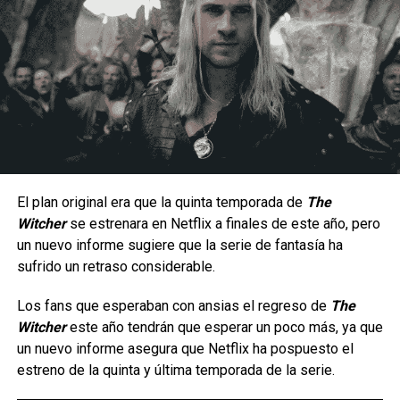
videojuegos
Un estilo arriesgado y difícil de dominar.
Carlos Notario
Al ser una peleadora cuyo estilo de juego se enfoca en la
constante presión a corta distancia, la hace un personaje
con una jugabilidad muy arriesgada ya que por lo mismo no
hay margen para errores, puesto que una combo fallido
significa una ventana muy corta para recuperarse antes de
El plan original era que la quinta temporada de
The
que el oponente contraataque; aunque en manos
Witcher
se estrenara en Netflix a finales de este año, pero
La serie da inicio a una etapa totalmente nueva de
experimentadas puede generar una presión constante
un nuevo informe sugiere que la serie de fantasía ha
aventuras en cómic para el icónico arqueólogo,
gracias a su velocidad, movilidad y capacidad para alternar
sufrido un retraso considerable.
ambientada en la época de las películas originales que
entre ataques terrestres y aéreos.
marcaron un hito.
Los fans que esperaban con ansias el regreso de
The
Witcher
este año tendrán que esperar un poco más, ya que
Tras los sucesos de
En busca del arca perdida
, los
un nuevo informe asegura que Netflix ha pospuesto el
villanos más infames de Indy —incluido el improbable
estreno de la quinta y última temporada de la serie.
regreso de un archienemigo— buscan una nueva y
aterradora fuente de poder para resarcirse de sus