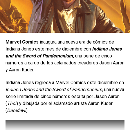
Una peleadora de presión constante.
314 medios de comunicación asistieron para cubrir
el evento.
Yasmine está diseñada para quienes disfrutan de un
Un gran logro para la comunidad gamer de la zona el éxito
estilo de juego ofensivo;
se trata de un personaje de
obtenido por gamescom latam.
tipo
rushdown
, cuyo objetivo es mantenerse cerca del
rival para presionarlo de manera constante y obligarlo a
Marvel Comics
inaugura una nueva era de cómics de
cometer errores. Su estilo de combate está inspirado en
Indiana Jones este mes de diciembre con
Indiana Jones
el
Eskrima
, un arte marcial filipino, e incorpora el uso de
and the Sword of Pandemonium
,
una serie de cinco
un
karambit
, además de una gran movilidad, ataques
números a cargo de los aclamados creadores Jason Aaron
rápidos y múltiples opciones para extender combos.
y Aaron Kuder.
Indiana Jones regresa a Marvel Comics este diciembre en
Indiana Jones and the Sword of Pandemonium
, una nueva
serie limitada de cinco números escrita por Jason Aaron
(
Thor
) y dibujada por el aclamado artista Aaron Kuder
(
Daredevil
).