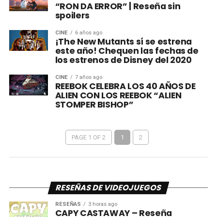
“RON DA ERROR” | Reseña sin
spoilers
CINE
6 años ago
¡The New Mutants sí se estrena
este año! Chequen las fechas de
los estrenos de Disney del 2020
CINE
7 años ago
REEBOK CELEBRA LOS 40 AÑOS DE
ALIEN CON LOS REEBOK “ALIEN
STOMPER BISHOP”
PAGE 1 OF 2
1
2
RESEÑAS DE VIDEOJUEGOS
RESEÑAS
3 horas ago
CAPY CASTAWAY – Reseña