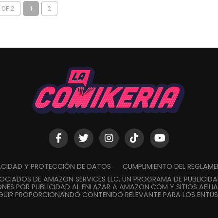
 OF 2
1
2
VACIDAD Y PROTECCIÓN DE DATOS
CUMPLIMIENTO DEL REGLAM
SOCIADOS DE AMAZON SERVICES LLC, UN PROGRAMA DE PUBLICID
NES POR PUBLICIDAD AL ENLAZAR A AMAZON.COM Y SITIOS AFILIA
GUIR PROPORCIONANDO CONTENIDO RELEVANTE PARA LOS ENTUSI