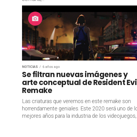
NOTICIAS
6 años ago
Se filtran nuevas imágenes y
arte conceptual de Resident Evi
Remake
Las criaturas que veremos en este remake son
horrendamente geniales. Este 2020 será uno de l
mejores años para la industria de los videojuegos,
que...