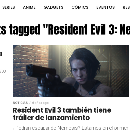
SERIES
ANIME
GADGETS
CÓMICS
EVENTOS
RE
ts tagged "Resident Evil 3: 
a
sto
NOTICIAS
6 años ago
Resident Evil 3 también tiene
tráiler de lanzamiento
¿Podrán escapar de Nemesis? Estamos en el primer