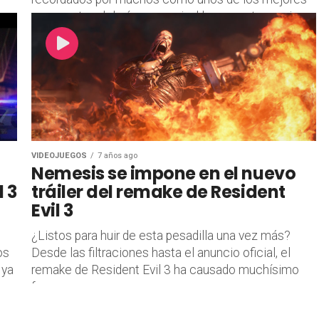
exponentes del género survival-horror, esto gracias...
VIDEOJUEGOS
7 años ago
Nemesis se impone en el nuevo
l 3
tráiler del remake de Resident
Evil 3
¿Listos para huir de esta pesadilla una vez más?
os
Desde las filtraciones hasta el anuncio oficial, el
 ya
remake de Resident Evil 3 ha causado muchísimo
furor,...