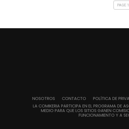
PAGE 1
NOSOTROS
CONTACTO
POLÍTICA DE PRI
LA COMIKERIA PARTICIPA EN EL PROGRAMA DE A
MEDIO PARA QUE LOS SITIOS GANEN COMISIO
FUNCIONAMIENTO Y A SE