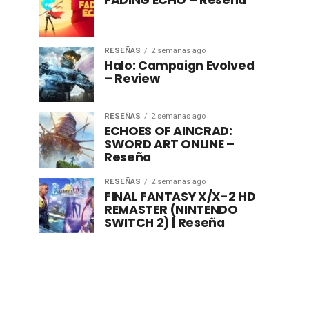
FADING ECHO – Reseña
RESEÑAS
2 semanas ago
Halo: Campaign Evolved
– Review
RESEÑAS
2 semanas ago
ECHOES OF AINCRAD:
SWORD ART ONLINE –
Reseña
RESEÑAS
2 semanas ago
FINAL FANTASY X/X-2 HD
REMASTER (NINTENDO
SWITCH 2) | Reseña