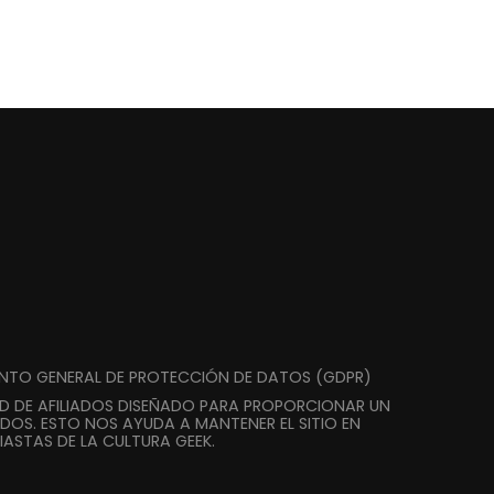
ENTO GENERAL DE PROTECCIÓN DE DATOS (GDPR)
AD DE AFILIADOS DISEÑADO PARA PROPORCIONAR UN
DOS. ESTO NOS AYUDA A MANTENER EL SITIO EN
ASTAS DE LA CULTURA GEEK.