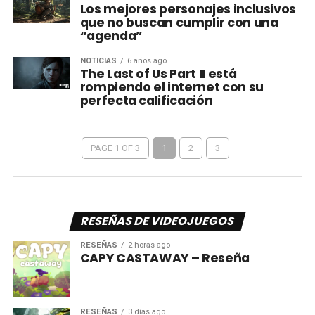
Los mejores personajes inclusivos
que no buscan cumplir con una
“agenda”
NOTICIAS
6 años ago
The Last of Us Part II está
rompiendo el internet con su
perfecta calificación
PAGE 1 OF 3
1
2
3
RESEÑAS DE VIDEOJUEGOS
RESEÑAS
2 horas ago
CAPY CASTAWAY – Reseña
RESEÑAS
3 días ago