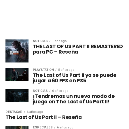
NOTICIAS
1 año ago
THE LAST OF US PART II REMASTERED
para PC – Reseña
PLAYSTATION
5 años ago
The Last of Us Part II ya se puede
jugar a 60 FPS en PS5
NOTICIAS
6 años ago
¡Tendremos un nuevo modo de
juego en The Last of Us Part II!
DESTACAR
6 años ago
The Last of Us Part II – Reseña
ESPECIALES
6 años ago