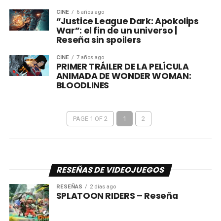
CINE
6 años ago
“Justice League Dark: Apokolips
War”: el fin de un universo |
Reseña sin spoilers
CINE
7 años ago
PRIMER TRÁILER DE LA PELÍCULA
ANIMADA DE WONDER WOMAN:
BLOODLINES
PAGE 1 OF 2
1
2
RESEÑAS DE VIDEOJUEGOS
RESEÑAS
2 días ago
SPLATOON RIDERS – Reseña