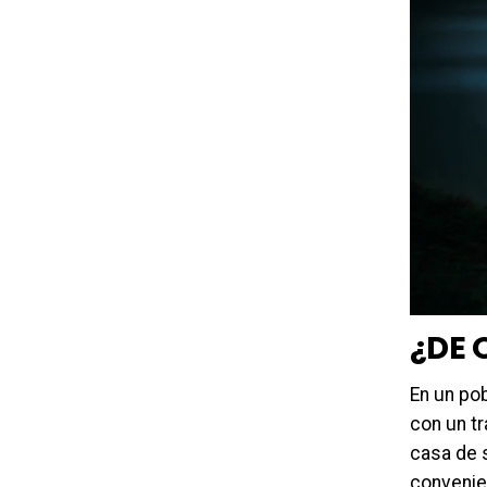
¿DE 
En un po
con un t
casa de s
convenien