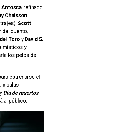
k Antosca
, refinado
ny Chaisson
trajes),
Scott
r del cuento,
del Toro
y
David S.
s místicos y
rle los pelos de
ara estrenarse el
a a salas
y
Día de muertos
,
 al público.