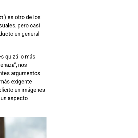
m”
) es otro de los
uales, pero casi
oducto en general
es quizá lo más
menaza”, nos
entes argumentos
 más exigente
plícito en imágenes
 un aspecto