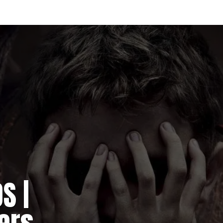
S |
ers