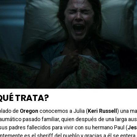
QUÉ TRATA?
blado de
Oregon
conocemos a Julia (
Keri Russell
) una ma
raumático pasado familiar, quien después de una larga au
us padres fallecidos para vivir con su hermano Paul (
Jes
temente es el sheriff del pueblo y gracias a él se entera