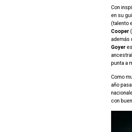
Con inspi
en su gui
(talento 
Cooper
(
además d
Goyer
es
ancestra
punta a 
Como muc
año pasad
nacionale
con buen