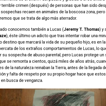
y terrible crimen (después) de personas que han sido des
 sospechas recaen en animales de la boscosa zona, pero
remos que se trata de algo más aterrador.
 lado conocemos también a Lucas (
Jeremy T. Thomas
) y
aze
), éste último un adicto que tras intentar robar una m
o destino que marcará la vida de su pequeño hijo, es en l
percata de los extraños comportamientos de Lucas, lo que 
ar su sospecha de abuso parental, pero Lucas protege un s
ue se remonta a cientos, quizá miles de años atrás, cuand
s de la naturaleza reinaban la Tierra, antes de la llegada
ión y falta de respeto por su propio hogar hace que estos
 en busca de venganza.