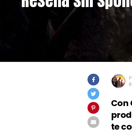
P
B
Con 
prod
te c