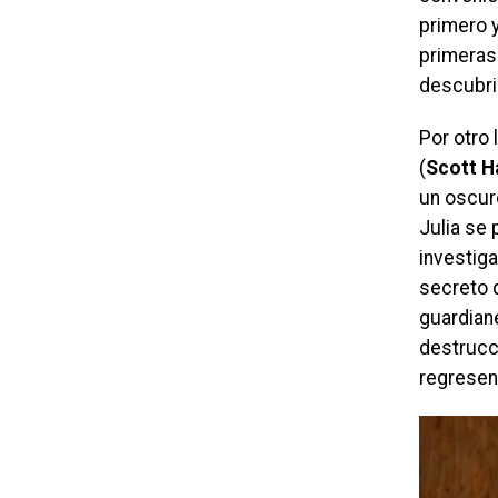
primero 
primeras
descubri
Por otro
(
Scott H
un oscur
Julia se 
investig
secreto q
guardiane
destrucc
regresen