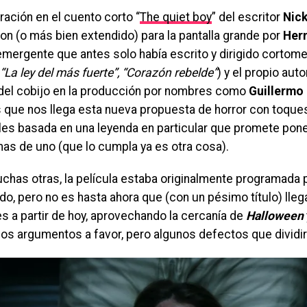
ración en el cuento corto “
The quiet boy
” del escritor
Nic
on (o más bien extendido) para la pantalla grande por
Her
emergente que antes solo había escrito y dirigido cortome
“La ley del más fuerte”, “Corazón rebelde”
) y el propio auto
el cobijo en la producción por nombres como
Guillermo 
 que nos llega esta nueva propuesta de horror con toque
les basada en una leyenda en particular que promete pone
mas de uno (que lo cumpla ya es otra cosa).
has otras, la película estaba originalmente programada p
o, pero no es hasta ahora que (con un pésimo título) lleg
s a partir de hoy, aprovechando la cercanía de
Halloween
os argumentos a favor, pero algunos defectos que dividirá