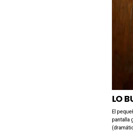
LO B
El peque
pantalla
(dramáti