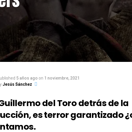
ublished
5 años ago
on
1 noviembre, 2021
y
Jesús Sánchez
Guillermo del Toro detrás de la
ucción, es terror garantizado ¿
ontamos.