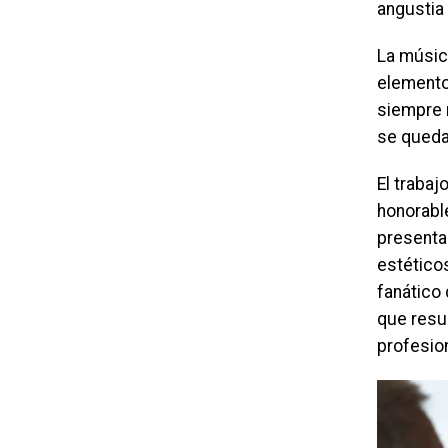
angustia
La músi
elemento
siempre 
se queda
El trabaj
honorable
presenta
estético
fanático 
que resu
profesion