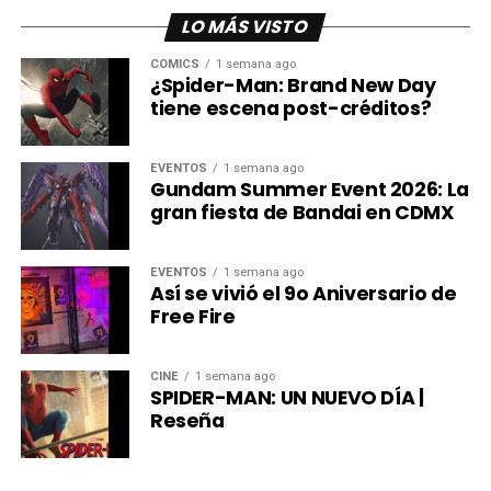
Creados por Seth Green y Matthew Senreich, y producidos
LO MÁS VISTO
por Stoopid Buddy Studios, los nuevos especiales de
Robot Chicken fueron anunciados durante el Festival
CÓMICS
1 semana ago
¿Spider-Man: Brand New Day
Internacional de Cine de Animación de Annecy.
tiene escena post-créditos?
Mientras llega su estreno, las once temporadas de la
serie ya están disponibles en HBO Max.
EVENTOS
1 semana ago
Gundam Summer Event 2026: La
gran fiesta de Bandai en CDMX
EVENTOS
1 semana ago
Así se vivió el 9o Aniversario de
Free Fire
CINE
1 semana ago
SPIDER-MAN: UN NUEVO DÍA |
Reseña
Desde su debut en el bloque Adult Swim, Robot Chicken