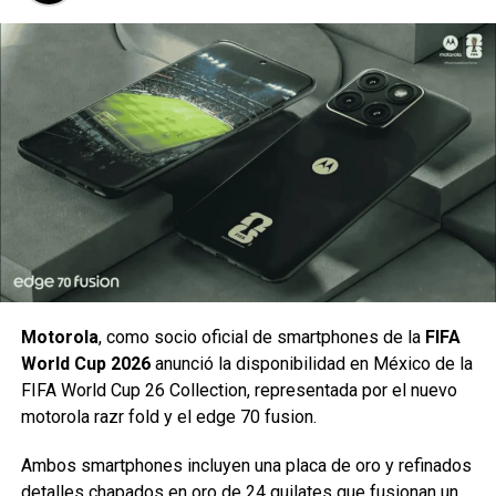
Project TRIANGLE STRATEGY Demo: Uno de lo títulos que
más nos sorprendió y entusiasmo que se revelaron ya
tiene disponible un demo para descargar gratuitamente,
recuerden que este RPG de estrategia sigue en desarrollo,
por lo que este demo es para retroalimentar a los
desarrolladores.
Motorola
, como socio oficial de smartphones de la
FIFA
World Cup 2026
anunció la disponibilidad en México de la
FIFA World Cup 26 Collection, representada por el nuevo
motorola razr fold y el edge 70 fusion.
Ambos smartphones incluyen una placa de oro y refinados
detalles chapados en oro de 24 quilates que
fusionan un