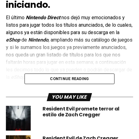
iniciando.
El último
Nintendo Direct
nos dejó muy emocionados y
listos para jugar todos los títulos anunciados, de lo cuales,
algunos ya están disponibles para su descarga en la
eShop
de
Nintendo
, ampliando más su catálogo de juegos
y si le sumamos los juegos ya previamente anunciados,
nos queda un gran listado de títulos para los que nos
faltarán horas para jugar en esta semana; a continuación
les decimos todo lo que ya pueden o podrán descargar de
la
eShop
en estos días.
CONTINUE READING
Capcom Arcade Stadium
: 30 juegos clásicos de arcade de
YOU MAY LIKE
Capcom ya listos para recordar viejos tiempos o
asentarse por péleme a vez en el mundo de las
Resident Evil promete terror al
“maquinitas”.
estilo de Zach Cregger
Resident Evil de Zach Cregger