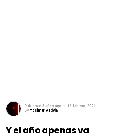
Published
5 años ago
on
18 febrero, 2021
By
Yosimar Astivia
Y el año apenas va