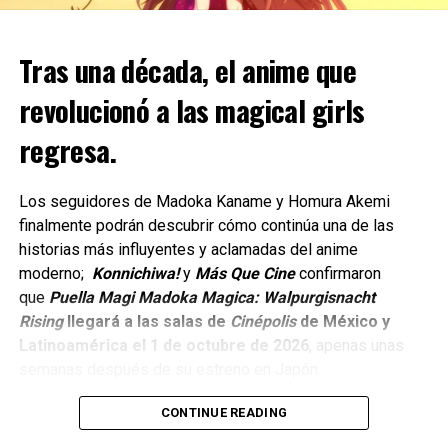
Special.
Reunirá a personajes icónicos de series como Smiling
Tras una década, el anime que
comments
Friends y Aqua Teen Hunger Force en una sátira
ambientada a bordo de un crucero.
revolucionó a las magical girls
regresa.
Dando continuidad a más de dos décadas de historia de
Robot Chicken, el segundo especial estará dedicado a los
personajes más emblemáticos de Cartoon Network.
Los seguidores de Madoka Kaname y Homura Akemi
finalmente podrán descubrir cómo continúa una de las
Y celebrará el 35.º aniversario del canal que dio origen a
historias más influyentes y aclamadas del anime
algunas de las animaciones más queridas por varias
moderno;
Konnichiwa!
y
Más Que Cine
confirmaron
generaciones.
que
Puella Magi Madoka Magica: Walpurgisnacht
Rising
llegará a las salas de
Cinépolis
de México y
Actualmente, el episodio se encuentra en producción.
Latinoamérica el 1 de octubre de 2026
, apenas unas
La locura al máximo con Robot
semanas después de su estreno en Japón.
Chicken
CONTINUE READING