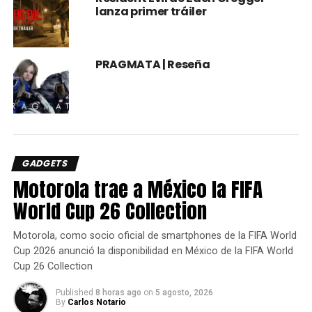
lanza primer tráiler
PRAGMATA | Reseña
Persona 5 Strikers
: La continuación de Persona 5 llegará
el 23 de Febrero, pero ya pueden apartarlo para poder
GADGETS
jugarlo tan pronto esté disponible.
Motorola trae a México la FIFA
World Cup 26 Collection
Motorola, como socio oficial de smartphones de la FIFA World
Cup 2026 anunció la disponibilidad en México de la FIFA World
Cup 26 Collection
Published
8 horas ago
on
5 agosto, 2026
By
Carlos Notario