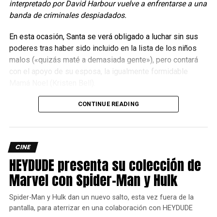
interpretado por David Harbour vuelve a enfrentarse a una
accidental, en una persecución inter-multiversal, ante la
banda de criminales despiadados.
cual ofrece su ayuda, sin embargo sabe que está algo
rebasado frente a la amenaza que los acecha, por lo que
En esta ocasión, Santa se verá obligado a luchar sin sus
recurre a Wanda Maximoff (
Elizabeth Olsen
) quien
poderes tras haber sido incluido en la lista de los niños
después de los eventos narrados en
“WandaVision”
malos («quizás maté a demasiada gente»), pero contará
(
2021
) trata de llevar una vida en paz, pero también le
con el apoyo de su esposa, la igualmente formidable
revelará un secreto que desencadena completamente el
Mamá Noel (Kristen Bell).
verdadero peligro que corren, no solamente nuestros
personajes, sino todos los universos conocidos.
CONTINUE READING
Es así como Dr. Strange comenzará esta nueva aventura
en compañía de Wong (
Benedict Wong
) y algunos otros
personajes que apuestan enormemente por la sorpresa de
CINE
los espectadores, bajo la mano y estética de
Sam Raimi
y
HEYDUDE presenta su colección de
su amor por lo terrorífico.
Marvel con Spider-Man y Hulk
Spider-Man y Hulk dan un nuevo salto, esta vez fuera de la
pantalla, para aterrizar en una colaboración con HEYDUDE