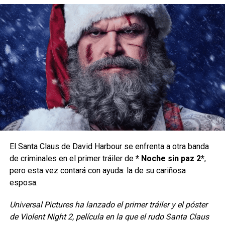
¿DE QUÉ TRATA DR. STRANGE
El Santa Claus de David Harbour se enfrenta a otra banda
de criminales en el primer tráiler de
* Noche sin paz 2*
,
2?
pero esta vez contará con ayuda: la de su cariñosa
esposa.
La película arranca poco tiempo después de los
acontecimientos de
“Spider-Man: NWH”
(
2021
) y nos
Universal Pictures ha lanzado el primer tráiler y el póster
presenta rápidamente a Dr. Strange (
Benedict
de Violent Night 2, película en la que el rudo Santa Claus
Cumberbatch
) que se ve inmiscuido, de manera casi