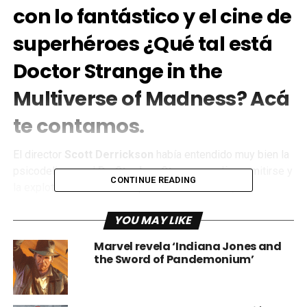
con lo fantástico y el cine de
superhéroes ¿Qué tal está
Doctor Strange in the
Multiverse of Madness? Acá
te contamos.
El director
Scott Derrickson
había entendido muy bien la
psicodelia que el
Dr. Stephen Strange
podía permitirse y
CONTINUE READING
la explotó de manera casi perfecta en el 2016,
lamentablemente se separó del proyecto alegando
YOU MAY LIKE
“diferencias creativas” y el más reciente éxito
cinematográfico de la casa del ratón revivió a uno de los
Marvel revela ‘Indiana Jones and
directores sin los cuales no tendríamos las bases de lo
the Sword of Pandemonium’
que antes conocíamos como “cine de súper héroes” y hoy
ambiciosamente conocemos (en una de sus ramas) como
el
Universo Cinematográfico Marvel
. Así es, me refiero