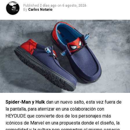
Published
2 días ago
on
6 agosto, 2026
By
Carlos Notario
LO BUENO
Sam Reimi
es sin lugar a dudas una de las mejores
adiciones al UCM actual, de manera inmediata se nota la
total diferencia en comparación con cualquier proyecto
que le sea anterior en este universo expandido, le añade
casi en cada momento un toque de “verdadero director de
Spider-Man y Hulk
dan un nuevo salto, esta vez fuera de
cine” a toda la película, sin embargo es también en sus
la pantalla, para aterrizar en una colaboración con
momentos más de autor, pero sobre todo los disminuidos
HEYDUDE que convierte dos de los personajes más
por la clasificación (PG-13) los que causarán mayor
icónicos de Marvel en una propuesta donde el diseño, la
controversia (ya pasaremos a ello más adelante).
comodidad y la cultura pop comparten el mismo espacio.